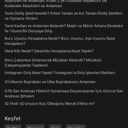
Atasözleri ve Anlamları: A'dan Z'ye Gündelik Hayatta En Sık
Kullanılan Atasözleri ve Anlamları
Tavla Diziliş Şekli Nasıldır? Erkek Tavlası ve Kız Tavlası Diziliş Şekilleri
ve Oynama Yönleri
Tarot Kartları ve Anlamları Nelerdir? Majör ve Minör Arkana Desteleri
İle Tılsımlı Bir Dünyaya Giriş
Burç Uyumu Hesaplama Nedir? Burç Uyumu, Aşk Uyumu Nasıl
Hesaplanır?
İdeal Kilo Nedir? İdeal Kilo Hesaplama Nasıl Yapılır?
Ders Çalışırken Dinlenecek Müzikler Nelerdir? Müziksiz
Çalışamayanlar Toplanın!
Instagram Giriş Nasıl Yapılır? Instagram'a Giriş İşlemleri Rehberi
41 Ülkenin Bayrakları ve Ülke Bayraklarının Anlamları
GTA San Andreas Hileleri! Oynamaya Doyamayanlar İçin Güncel San
Andreas Şifreleri
IQ Testi: IQ'unuzun Kaç Olduğunu Merak Ettiniz mi?
Keşfet