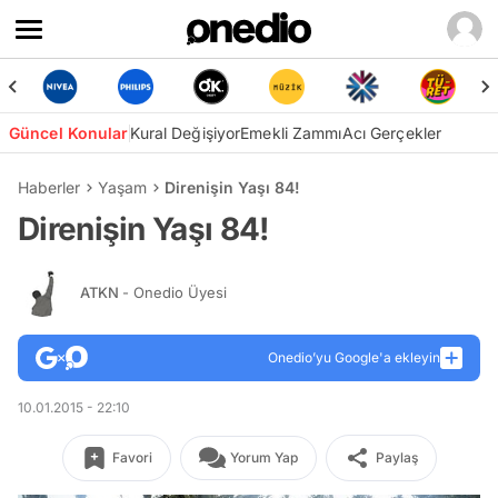
Güncel Konular
Kural Değişiyor
Emekli Zammı
Acı Gerçekler
Haberler
Yaşam
Direnişin Yaşı 84!
Direnişin Yaşı 84!
ATKN
- Onedio Üyesi
Onedio’yu Google'a ekleyin
10.01.2015 - 22:10
Favori
Yorum Yap
Paylaş