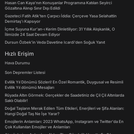
Hasan Can Kaya’nın Konuşanlar Programına Katılan Seyirci
Gözaltına Alınıp Sınır Dışı Edildi
Gazeteci Fatih Atik'ten Çarpıcı İddia: Çerçeve Yasa Selahattin
Demirtaş'ı Kapsıyor
İçme Suyuna Kur'an-ı Kerim Dinletiliyor: 31 Yıllık Alışkanlık, O
İlimizde 24 Saat Devam Ediyor
Dursun Özbek'in Veda Davetine Icardi'den Soğuk Yanıt
Hızlı Erişim
Hava Durumu
Son Depremler Listesi
Evlilik Yıl Dönümü Sözleri! En Özel Romantik, Duygusal ve Resimli
Evlilik Yıl dönümü Mesajları
Rüyada Altın Görmek: Gerçekler de Saadetiniz de Çil Çil Altınlarda
Saklı Olabilir!
Doğal Taşların Merak Edilen Tüm Etkileri, Enerjileri ve Şifa Alanları:
Hangi Doğal Taş Ne İşe Yarar?
Emojilerin Anlamları: 2023 WhatsApp, Instagram ve Twitter'da En
Çok Kullanılan Emojiler ve Anlamları