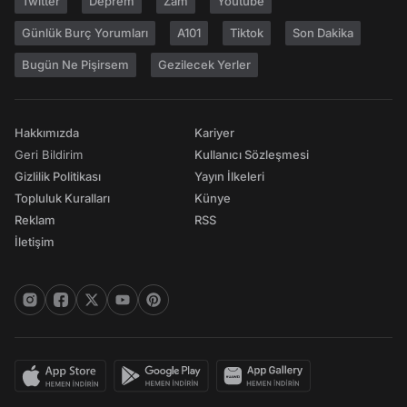
Twitter
Deprem
Zam
Youtube
Günlük Burç Yorumları
A101
Tiktok
Son Dakika
Bugün Ne Pişirsem
Gezilecek Yerler
Hakkımızda
Kariyer
Geri Bildirim
Kullanıcı Sözleşmesi
Gizlilik Politikası
Yayın İlkeleri
Topluluk Kuralları
Künye
Reklam
RSS
İletişim