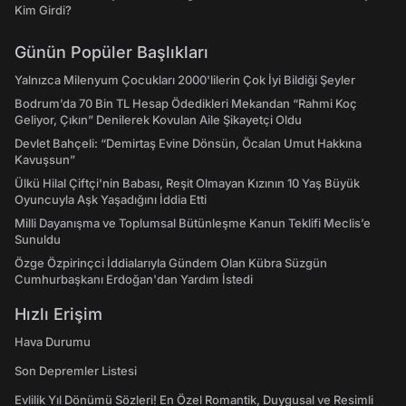
Kim Girdi?
Günün Popüler Başlıkları
Yalnızca Milenyum Çocukları 2000'lilerin Çok İyi Bildiği Şeyler
Bodrum’da 70 Bin TL Hesap Ödedikleri Mekandan “Rahmi Koç
Geliyor, Çıkın” Denilerek Kovulan Aile Şikayetçi Oldu
Devlet Bahçeli: “Demirtaş Evine Dönsün, Öcalan Umut Hakkına
Kavuşsun”
Ülkü Hilal Çiftçi'nin Babası, Reşit Olmayan Kızının 10 Yaş Büyük
Oyuncuyla Aşk Yaşadığını İddia Etti
Milli Dayanışma ve Toplumsal Bütünleşme Kanun Teklifi Meclis’e
Sunuldu
Özge Özpirinçci İddialarıyla Gündem Olan Kübra Süzgün
Cumhurbaşkanı Erdoğan'dan Yardım İstedi
Hızlı Erişim
Hava Durumu
Son Depremler Listesi
Evlilik Yıl Dönümü Sözleri! En Özel Romantik, Duygusal ve Resimli