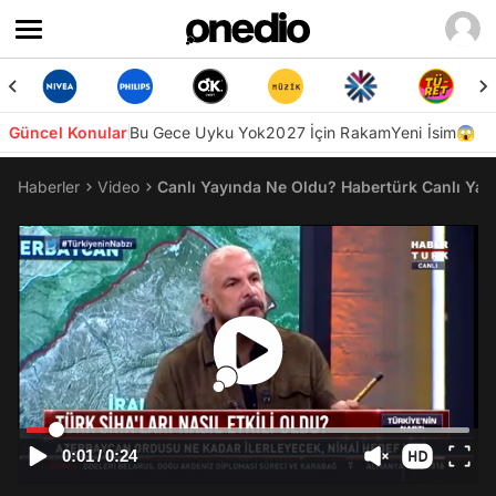
Güncel Konular
Bu Gece Uyku Yok
2027 İçin Rakam
Yeni İsim😱
Haberler
Video
Canlı Yayında Ne Oldu? Habertürk Canlı Yayı
0:01
/
0:24