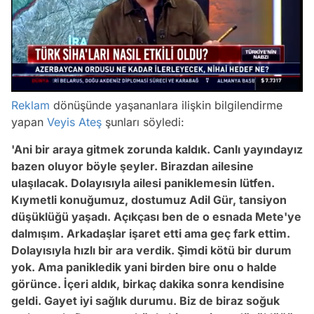
/
Reklam
dönüşünde yaşananlara ilişkin bilgilendirme
yapan
Veyis Ateş
şunları söyledi:
'Ani bir araya gitmek zorunda kaldık. Canlı yayındayız
bazen oluyor böyle şeyler. Birazdan ailesine
ulaşılacak. Dolayısıyla ailesi paniklemesin lütfen.
Kıymetli konuğumuz, dostumuz Adil Gür, tansiyon
düşüklüğü yaşadı. Açıkçası ben de o esnada Mete'ye
dalmışım. Arkadaşlar işaret etti ama geç fark ettim.
Dolayısıyla hızlı bir ara verdik. Şimdi kötü bir durum
yok. Ama panikledik yani birden bire onu o halde
görünce. İçeri aldık, birkaç dakika sonra kendisine
geldi. Gayet iyi sağlık durumu. Biz de biraz soğuk