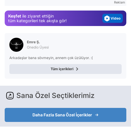
Reklam
Magazin
Keşfet
ile ziyaret ettiğin
Video
tüm kategorileri tek akışta gör!
Test
Emre Ş.
Onedio Üyesi
Arkadaşlar bana sövmeyin, annem çok üzülüyor. :(
Tüm içerikleri
Sana Özel Seçtiklerimiz
Daha Fazla Sana Özel İçerikler