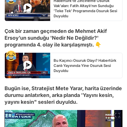
Habertürk'te Zincirleme Osuruk
Vak'aları: Fatih Altaylı'nın Sunduğu
'Teke Tek' Programında Osuruk Sesi
Duyuldu
Çok bir zaman geçmeden de Mehmet Akif
Ersoy’un sunduğu 'Nedir Ne Değildir?'
programında 4. olay ile karşılaşmıştı. 👇
Bu Kaçıncı Osuruk Olayı? Habertürk
Canlı Yayınında Yine Osuruk Sesi
Duyuldu
Bugün ise, Stratejist Mete Yarar, harita üzerinde
durumu anlatırken, arka planda 'Yayını kesin,
yayını kesin" sesleri duyuldu.