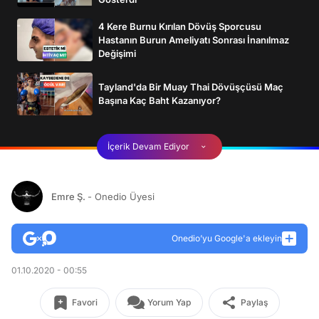
4 Kere Burnu Kırılan Dövüş Sporcusu
Hastanın Burun Ameliyatı Sonrası İnanılmaz
Değişimi
Tayland'da Bir Muay Thai Dövüşçüsü Maç
Başına Kaç Baht Kazanıyor?
İçerik Devam Ediyor
Emre Ş.
- Onedio Üyesi
Onedio’yu Google'a ekleyin
01.10.2020 - 00:55
Favori
Yorum Yap
Paylaş