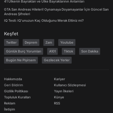
41 Ülkenin Bayrakları ve Ülke Bayraklarının Anlamları
GTA San Andreas Hileleri! Oynamaya Doyamayanlar İçin Güncel San
Andreas Şifreleri
IQ Testi: IQ'unuzun Kaç Olduğunu Merak Ettiniz mi?
Keşfet
Twitter
Deprem
Zam
Youtube
Günlük Burç Yorumları
A101
Tiktok
Son Dakika
Bugün Ne Pişirsem
Gezilecek Yerler
Hakkımızda
Kariyer
Geri Bildirim
Kullanıcı Sözleşmesi
Gizlilik Politikası
Yayın İlkeleri
Topluluk Kuralları
Künye
Reklam
RSS
İletişim