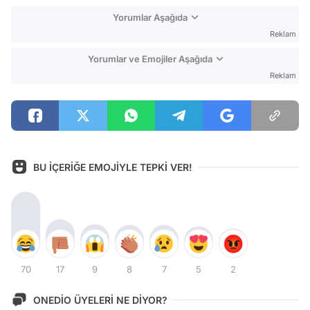
Yorumlar Aşağıda
Reklam
Yorumlar ve Emojiler Aşağıda
Reklam
BU İÇERİĞE EMOJİYLE TEPKİ VER!
70
17
9
8
7
5
2
ONEDİO ÜYELERİ NE DİYOR?