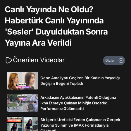
Canlı Yayında Ne Oldu?
Habertürk Canlı Yayınında
'Sesler' Duyulduktan Sonra
Yayına Ara Verildi
Önerilen Videolar
Gizle
Çene Ameliyatı Geçiren Bir Kadının Yaşadığı
Değişim Beğeni Topladı
Arkadaşını Ayakkabısının Patenli Olduğuna
İkna Etmeye Çalışan Miniğin Oscarlık
Performansı Gülümsetti
Bir İçerik Üreticisi Evden Çalışmanın Gerçek
Yüzünü 35 mm ve IMAX Formatlarıyla
Gösterdi