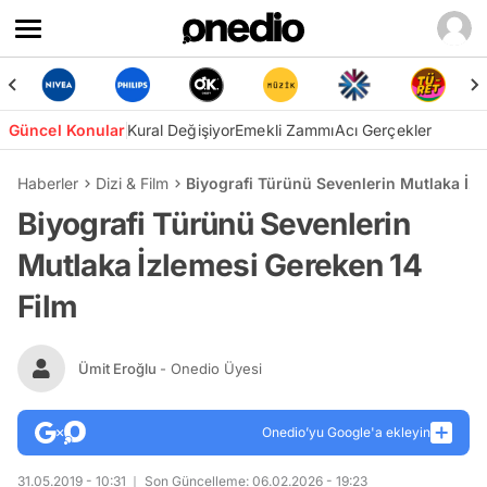
Güncel Konular
Kural Değişiyor
Emekli Zammı
Acı Gerçekler
Haberler
Dizi & Film
Biyografi Türünü Sevenlerin Mutlaka İzl
Biyografi Türünü Sevenlerin
Mutlaka İzlemesi Gereken 14
Film
Ümit Eroğlu
- Onedio Üyesi
Onedio’yu Google'a ekleyin
31.05.2019 - 10:31
Son Güncelleme: 06.02.2026 - 19:23