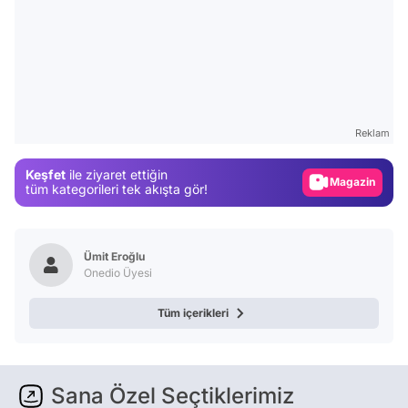
Video
Test
Gündem
Reklam
Magazin
Keşfet
ile ziyaret ettiğin
Video
tüm kategorileri tek akışta gör!
Test
Ümit Eroğlu
Onedio Üyesi
Tüm içerikleri
Sana Özel Seçtiklerimiz