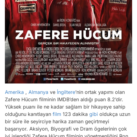
Amerika
,
Almanya
ve
İngiltere
’nin ortak yapımı olan
Zafere Hücum filminin IMDB’den aldığı puan 8.2’dir.
Yüksek puanı ile ne kadar sağlam bir hikayeye sahip
olduğunu kanıtlayan
film
123 dakika
gibi
oldukça uzun
bir süre ile seyirciye harika zaman geçirtmeyi
başarıyor. Aksiyon, Biyografi ve Dram ögelerinin çok
iyi işlendiği Zafere Hücum filminin yönetmenliğini Ron