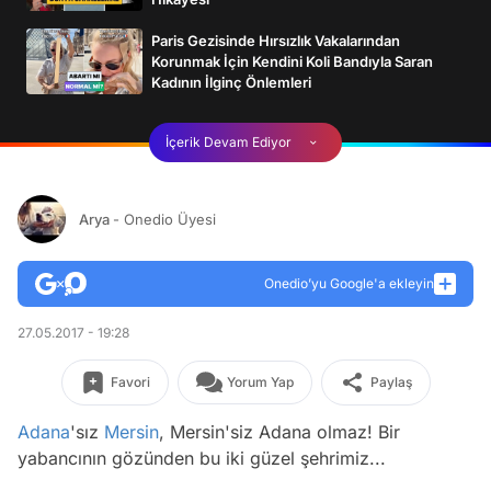
Paris Gezisinde Hırsızlık Vakalarından
Korunmak İçin Kendini Koli Bandıyla Saran
Kadının İlginç Önlemleri
İçerik Devam Ediyor
Arya
- Onedio Üyesi
Onedio’yu Google'a ekleyin
27.05.2017 - 19:28
Favori
Yorum Yap
Paylaş
Adana
'sız
Mersin
, Mersin'siz Adana olmaz! Bir
yabancının gözünden bu iki güzel şehrimiz...