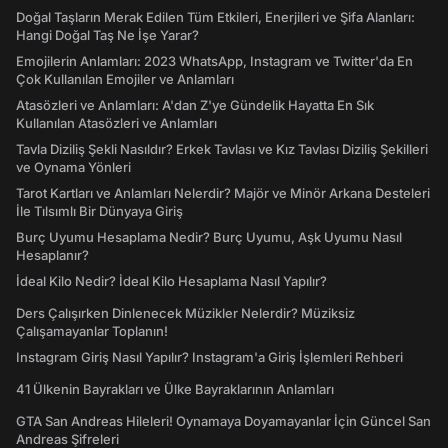
Doğal Taşların Merak Edilen Tüm Etkileri, Enerjileri ve Şifa Alanları:
Hangi Doğal Taş Ne İşe Yarar?
Emojilerin Anlamları: 2023 WhatsApp, Instagram ve Twitter'da En
Çok Kullanılan Emojiler ve Anlamları
Atasözleri ve Anlamları: A'dan Z'ye Gündelik Hayatta En Sık
Kullanılan Atasözleri ve Anlamları
Tavla Diziliş Şekli Nasıldır? Erkek Tavlası ve Kız Tavlası Diziliş Şekilleri
ve Oynama Yönleri
Tarot Kartları ve Anlamları Nelerdir? Majör ve Minör Arkana Desteleri
İle Tılsımlı Bir Dünyaya Giriş
Burç Uyumu Hesaplama Nedir? Burç Uyumu, Aşk Uyumu Nasıl
Hesaplanır?
İdeal Kilo Nedir? İdeal Kilo Hesaplama Nasıl Yapılır?
Ders Çalışırken Dinlenecek Müzikler Nelerdir? Müziksiz
Çalışamayanlar Toplanın!
Instagram Giriş Nasıl Yapılır? Instagram'a Giriş İşlemleri Rehberi
41 Ülkenin Bayrakları ve Ülke Bayraklarının Anlamları
GTA San Andreas Hileleri! Oynamaya Doyamayanlar İçin Güncel San
Andreas Şifreleri