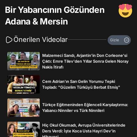
Bir Yabancının Gözünden
Adana & Mersin
Önerilen Videolar
Gizle
Malzemeci Sandı, Arjantin'in Don Corleone'si
Çıktı: Emre Tilev'den Yıllar Sonra Gelen Noray
Nakis İtirafı
Cem Adrian'ın Sarı Gelin Yorumu Tepki
Topladı: "Güzelim Türküyü Berbat Etmiş"
Türkçe Eğitmeninden Eğlenceli Karşılaştırma:
Yabancı Ninniler vs Türk Ninnileri
Hiç Okul Okumadı, Avrupa Üniversitelerinde
Ders Verdi: İşte Koca Usta Hayri Dev'in
Hikayesi