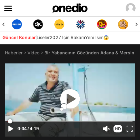
Güncel Konular
Liseler
2027 İçin Rakam
Yeni İsim😱
Haberler
Video
Bir Yabancının Gözünden Adana & Mersin
0:04
/
4:19