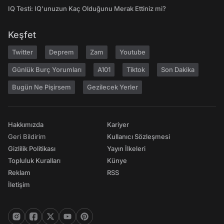
IQ Testi: IQ'unuzun Kaç Olduğunu Merak Ettiniz mi?
Keşfet
Twitter
Deprem
Zam
Youtube
Günlük Burç Yorumları
A101
Tiktok
Son Dakika
Bugün Ne Pişirsem
Gezilecek Yerler
Hakkımızda
Kariyer
Geri Bildirim
Kullanıcı Sözleşmesi
Gizlilik Politikası
Yayın İlkeleri
Topluluk Kuralları
Künye
Reklam
RSS
İletişim