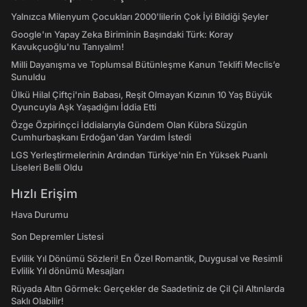
Yalnızca Milenyum Çocukları 2000'lilerin Çok İyi Bildiği Şeyler
Google'ın Yapay Zeka Biriminin Başındaki Türk: Koray
Kavukçuoğlu'nu Tanıyalım!
Milli Dayanışma ve Toplumsal Bütünleşme Kanun Teklifi Meclis’e
Sunuldu
Ülkü Hilal Çiftçi'nin Babası, Reşit Olmayan Kızının 10 Yaş Büyük
Oyuncuyla Aşk Yaşadığını İddia Etti
Özge Özpirinçci İddialarıyla Gündem Olan Kübra Süzgün
Cumhurbaşkanı Erdoğan'dan Yardım İstedi
LGS Yerleştirmelerinin Ardından Türkiye'nin En Yüksek Puanlı
Liseleri Belli Oldu
Hızlı Erişim
Hava Durumu
Son Depremler Listesi
Evlilik Yıl Dönümü Sözleri! En Özel Romantik, Duygusal ve Resimli
Evlilik Yıl dönümü Mesajları
Rüyada Altın Görmek: Gerçekler de Saadetiniz de Çil Çil Altınlarda
Saklı Olabilir!