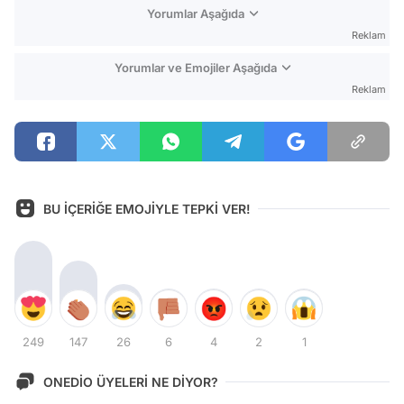
Yorumlar Aşağıda
Reklam
Yorumlar ve Emojiler Aşağıda
Reklam
BU İÇERİĞE EMOJİYLE TEPKİ VER!
249
147
26
6
4
2
1
ONEDİO ÜYELERİ NE DİYOR?