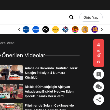
Giriş Yap
ers Verdi
Görüş Bildir
Önerilen Videolar
Adana'da Balkonda Unutulan Terlik
Sıcağın Etkisiyle 4 Numara
Küçüldü
Bisikleti Olmadığı İçin Ağlayan
Arkadaşına Bisiklet Hediye Eden
Çocuk İnsanlık Dersi Verdi
Filipinler'de Suların Çekilmesiyle
Ortaya Çıkan Görüntü Hem