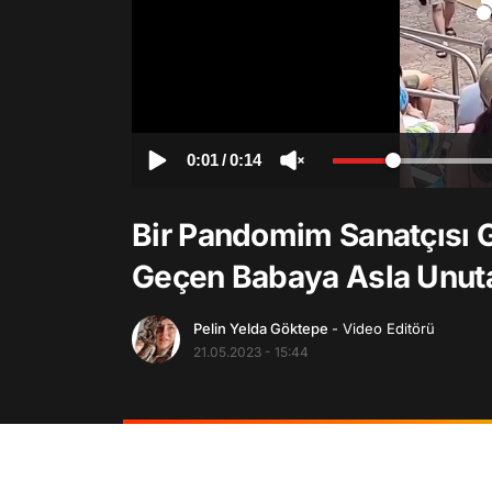
0:01
/
0:14
Bir Pandomim Sanatçısı G
Geçen Babaya Asla Unuta
Pelin Yelda Göktepe
- Video Editörü
21.05.2023 - 15:44