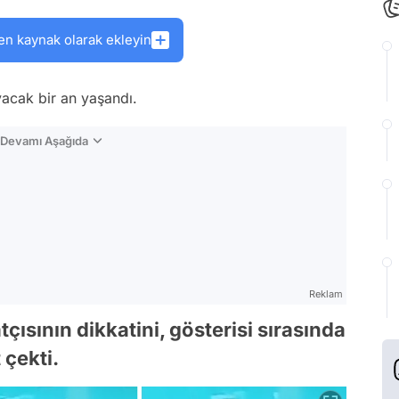
en kaynak olarak ekleyin
acak bir an yaşandı.
n Devamı Aşağıda
Reklam
sının dikkatini, gösterisi sırasında
 çekti.