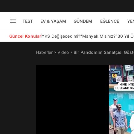
TEST
EV & YAŞAM
GÜNDEM
EĞLENCE
YE
Güncel Konular
YKS Değişecek mi?
"Manyak Mısınız?"
30 Yıl 
Haberler
Video
Bir Pandomim Sanatçısı Göst