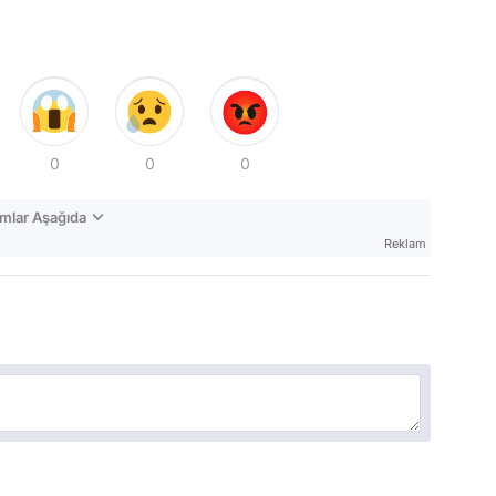
0
0
0
mlar Aşağıda
Reklam