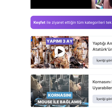
/
Keşfet
ile ziyaret ettiğin
tüm kategorileri tek
Yaptığı An
Atatürk’ü
İçeriği gör
Kornasını 
Uyarabile
İçeriği gör