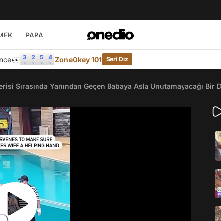
MEK
PARA
Önce👀
ZoneOkey 101
Seri Diz
erisi Sırasında Yanından Geçen Babaya Asla Unutamayacağı Bir D