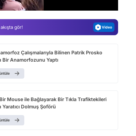
Gündem
Magazin
 akışta gör!
Video
Test
amorfoz Çalışmalarıyla Bilinen Patrik Prosko
n Bir Anamorfozunu Yaptı
üntüle
Bir Mouse ile Bağlayarak Bir Tıkla Trafiktekileri
n Yaratıcı Dolmuş Şoförü
üntüle