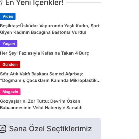
En Yeni İçerikler!
Video
Beşiktaş-Üsküdar Vapurunda Yaşlı Kadın, Şort
Giyen Kadının Bacağına Bastonla Vurdu!
Yaşam
Her Şeyi Fazlasıyla Kafasına Takan 4 Burç
Gündem
Sıfır Atık Vakfı Başkanı Samed Ağırbaş:
"Doğmamış Çocukların Kanında Mikroplastik
Var"
Magazin
Gözyaşlarını Zor Tuttu: Devrim Özkan
Babaannesinin Vefat Haberiyle Sarsıldı
Sana Özel Seçtiklerimiz