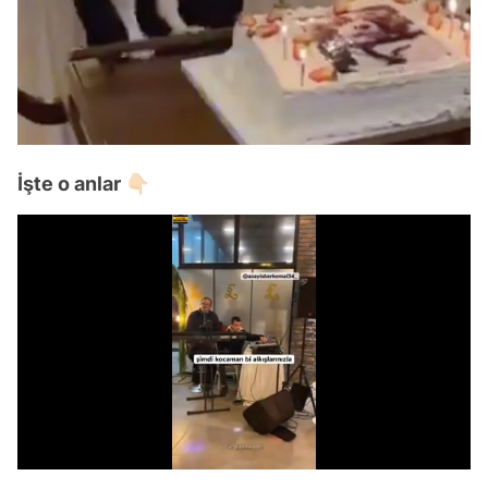
İşte o anlar 👇🏻
/