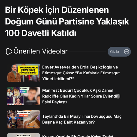
Bir Köpek İçin Düzenlenen
Doğum Günü Partisine Yaklaşık
100 Davetli Katıldı
Önerilen Videolar
Gizle
Enver Aysever'den Erdal Beşikçioğlu ve
Etimesgut Çıkışı: “Bu Kafalarla Etimesgut
Yönetilebilir mi?”
Manifest Budur! Çocukluk Aşkı Daniel
Radcliffe Olan Kadın Yıllar Sonra Evlendiği
Eşini Paylaştı
Tayland'da Bir Muay Thai Dövüşçüsü Maç
Başına Kaç Baht Kazanıyor?
Kuzey Kore'de Bir Otelde Kalan Turist