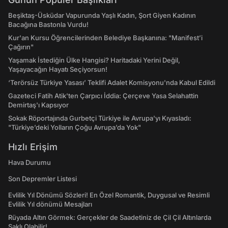
Beşiktaş-Üsküdar Vapurunda Yaşlı Kadın, Şort Giyen Kadının
Bacağına Bastonla Vurdu!
Kur'an Kursu Öğrencilerinden Belediye Başkanına: "Manifest’i
Çağırın"
Yaşamak İstediğin Ülke Hangisi? Haritadaki Yerini Değil,
Yaşayacağın Hayatı Seçiyorsun!
‘Terörsüz Türkiye Yasası’ Teklifi Adalet Komisyonu'nda Kabul Edildi
Gazeteci Fatih Atik'ten Çarpıcı İddia: Çerçeve Yasa Selahattin
Demirtaş'ı Kapsıyor
Sokak Röportajında Gurbetçi Türkiye ile Avrupa'yı Kıyasladı:
"Türkiye’deki Yolların Çoğu Avrupa’da Yok"
Hızlı Erişim
Hava Durumu
Son Depremler Listesi
Evlilik Yıl Dönümü Sözleri! En Özel Romantik, Duygusal ve Resimli
Evlilik Yıl dönümü Mesajları
Rüyada Altın Görmek: Gerçekler de Saadetiniz de Çil Çil Altınlarda
Saklı Olabilir!