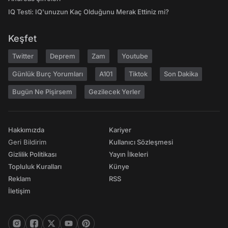
IQ Testi: IQ'unuzun Kaç Olduğunu Merak Ettiniz mi?
Keşfet
Twitter
Deprem
Zam
Youtube
Günlük Burç Yorumları
A101
Tiktok
Son Dakika
Bugün Ne Pişirsem
Gezilecek Yerler
Hakkımızda
Kariyer
Geri Bildirim
Kullanıcı Sözleşmesi
Gizlilik Politikası
Yayın İlkeleri
Topluluk Kuralları
Künye
Reklam
RSS
İletişim