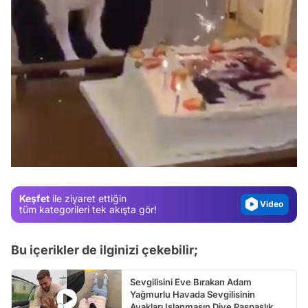
Video
Test
Gündem
Magazin
Video
Keşfet
ile ziyaret ettiğin
Test
tüm kategorileri tek akışta gör!
Bu içerikler de ilginizi çekebilir;
Sevgilisini Eve Bırakan Adam
Yağmurlu Havada Sevgilisinin
Ayakları Islanmasın Diye Paspaslık