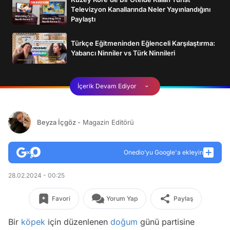
Televizyon Kanallarında Neler Yayınlandığını
Paylaştı
Türkçe Eğitmeninden Eğlenceli Karşılaştırma:
Yabancı Ninniler vs Türk Ninnileri
İçerik Devam Ediyor
Beyza İçgöz
- Magazin Editörü
Onedio’yu Google'a ekleyin
28.02.2024 - 00:25
Favori
Yorum Yap
Paylaş
Bir
köpek
i̇çin düzenlenen
doğum
günü partisine