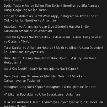
Doğal Taşların Merak Edilen Tüm Etkileri, Enerjileri ve Şifa Alanları:
Hangi Doğal Taş Ne İşe Yarar?
Emojilerin Anlamları: 2023 WhatsApp, Instagram ve Twitter'da En
Çok Kullanılan Emojiler ve Anlamları
Atasözleri ve Anlamları: A'dan Z'ye Gündelik Hayatta En Sık
Kullanılan Atasözleri ve Anlamları
Tavla Diziliş Şekli Nasıldır? Erkek Tavlası ve Kız Tavlası Diziliş Şekilleri
ve Oynama Yönleri
Tarot Kartları ve Anlamları Nelerdir? Majör ve Minör Arkana Desteleri
İle Tılsımlı Bir Dünyaya Giriş
Burç Uyumu Hesaplama Nedir? Burç Uyumu, Aşk Uyumu Nasıl
Hesaplanır?
İdeal Kilo Nedir? İdeal Kilo Hesaplama Nasıl Yapılır?
Ders Çalışırken Dinlenecek Müzikler Nelerdir? Müziksiz
Çalışamayanlar Toplanın!
Instagram Giriş Nasıl Yapılır? Instagram'a Giriş İşlemleri Rehberi
41 Ülkenin Bayrakları ve Ülke Bayraklarının Anlamları
GTA San Andreas Hileleri! Oynamaya Doyamayanlar İçin Güncel San
Andreas Şifreleri