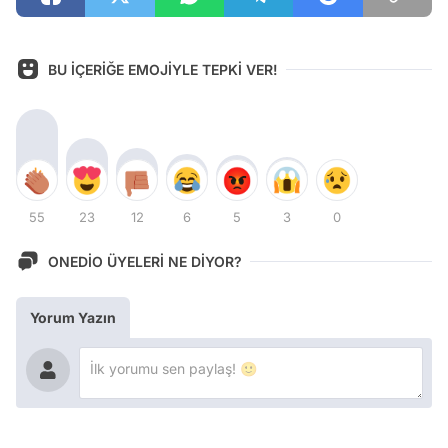
BU İÇERİĞE EMOJİYLE TEPKİ VER!
55
23
12
6
5
3
0
ONEDİO ÜYELERİ NE DİYOR?
Yorum Yazın