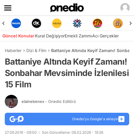
Güncel Konular
Kural Değişiyor
Emekli Zammı
Acı Gerçekler
Haberler
Dizi & Film
Battaniye Altında Keyif Zamanı! Sonbaha
Battaniye Altında Keyif Zamanı!
Sonbahar Mevsiminde İzlenilesi
15 Film
elainebenes
- Onedio Editörü
Onedio’yu Google'a ekleyin
27.09.2019 - 09:00
Son Güncelleme: 06.02.2026 - 19:26