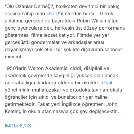
'Ölü Ozanlar Derneği', hakikaten devrimci bir bakış
açısına sahip olan
kitap
/filmlerden birisi... Gerek
anlatımı, gerekse de başroldeki Robin Williams'tan
genç oyunculara dek, herkesin üst düzey performans
göstermesi filme lezzet katıyor. Filmde yer yer
gerçeküstü göndermeler ve arkadaşlar arası
dayanışmayı çok etkili bir şekilde dışavuran sahneler
mevcut...
1950’lerin Welton Akademisi ciddi, disiplinli ve
akademik çevrelerde saygınlığı yüksek olan ancak
gerikafalılığın iktidarda olduğu bir okuldur.
Okul
yönetiminin muhafazakar ve ortodoks tavırları okulu
öğrenciler için sıkıcı ve bunaltıcı bir yer haline
getirmektedir. Fakat yeni İngilizce öğretmeni John
Keating’in okula atanmasıyla çok şey değişecektir...
IMDb: 8,1