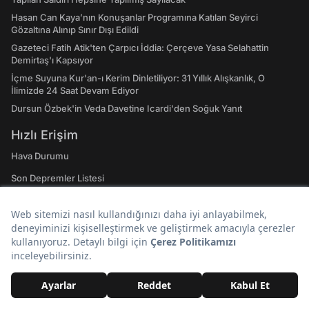
Hasan Can Kaya’nın Konuşanlar Programına Katılan Seyirci
Gözaltına Alınıp Sınır Dışı Edildi
Gazeteci Fatih Atik'ten Çarpıcı İddia: Çerçeve Yasa Selahattin
Demirtaş'ı Kapsıyor
İçme Suyuna Kur'an-ı Kerim Dinletiliyor: 31 Yıllık Alışkanlık, O
İlimizde 24 Saat Devam Ediyor
Dursun Özbek'in Veda Davetine Icardi'den Soğuk Yanıt
Hızlı Erişim
Hava Durumu
Son Depremler Listesi
Evlilik Yıl Dönümü Sözleri! En Özel Romantik, Duygusal ve Resimli
Evlilik Yıl dönümü Mesajları
Rüyada Altın Görmek: Gerçekler de Saadetiniz de Çil Çil Altınlarda
Saklı Olabilir!
Doğal Taşların Merak Edilen Tüm Etkileri, Enerjileri ve Şifa Alanları:
Hangi Doğal Taş Ne İşe Yarar?
Emojilerin Anlamları: 2023 WhatsApp, Instagram ve Twitter'da En
Çok Kullanılan Emojiler ve Anlamları