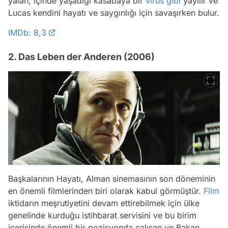
yalan, içinde yaşadığı kasabaya bir
virüs
gibi
yayılır ve
Lucas kendini hayatı ve saygınlığı için savaşırken bulur.
IMDb: 8,3
2. Das Leben der Anderen (2006)
Başkalarının Hayatı, Alman sinemasının son döneminin
en önemli filmlerinden biri olarak kabul görmüştür.
Film
iktidarın meşrutiyetini devam ettirebilmek için ülke
genelinde kurduğu istihbarat servisini ve bu birim
içerisinde önemli bir pozisyonda çalışan ve Bakan