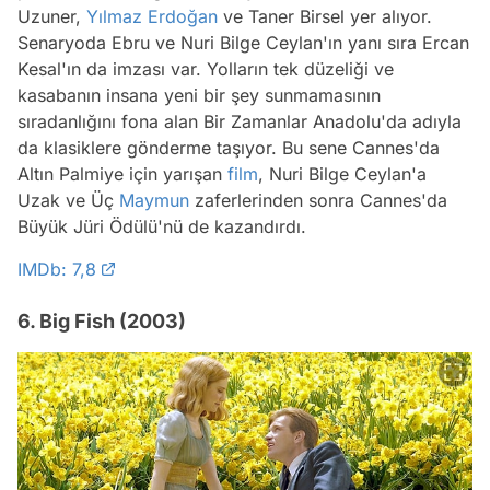
Uzuner,
Yılmaz Erdoğan
ve Taner Birsel yer alıyor.
Senaryoda Ebru ve Nuri Bilge Ceylan'ın yanı sıra Ercan
Kesal'ın da imzası var. Yolların tek düzeliği ve
kasabanın insana yeni bir şey sunmamasının
sıradanlığını fona alan Bir Zamanlar Anadolu'da adıyla
da klasiklere gönderme taşıyor. Bu sene Cannes'da
Altın Palmiye için yarışan
film
, Nuri Bilge Ceylan'a
Uzak ve Üç
Maymun
zaferlerinden sonra Cannes'da
Büyük Jüri Ödülü'nü de kazandırdı.
IMDb: 7,8
6. Big Fish (2003)