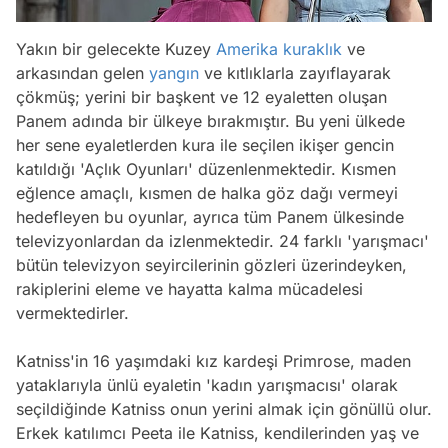
Yakın bir gelecekte Kuzey
Amerika
kuraklık
ve
arkasından gelen
yangın
ve kıtlıklarla zayıflayarak
çökmüş; yerini bir başkent ve 12 eyaletten oluşan
Panem adında bir ülkeye bırakmıştır. Bu yeni ülkede
her sene eyaletlerden kura ile seçilen ikişer gencin
katıldığı 'Açlık Oyunları' düzenlenmektedir. Kısmen
eğlence amaçlı, kısmen de halka göz dağı vermeyi
hedefleyen bu oyunlar, ayrıca tüm Panem ülkesinde
televizyonlardan da izlenmektedir. 24 farklı 'yarışmacı'
bütün televizyon seyircilerinin gözleri üzerindeyken,
rakiplerini eleme ve hayatta kalma mücadelesi
vermektedirler.
Katniss'in 16 yaşımdaki kız kardeşi Primrose, maden
yataklarıyla ünlü eyaletin 'kadın yarışmacısı' olarak
seçildiğinde Katniss onun yerini almak için gönüllü olur.
Erkek katılımcı Peeta ile Katniss, kendilerinden yaş ve