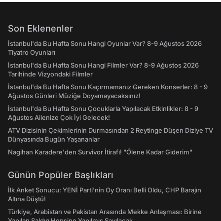
Son Eklenenler
İstanbul'da Bu Hafta Sonu Hangi Oyunlar Var? 8-9 Ağustos 2026
Tiyatro Oyunları
İstanbul'da Bu Hafta Sonu Hangi Filmler Var? 8-9 Ağustos 2026
Tarihinde Vizyondaki Filmler
İstanbul'da Bu Hafta Sonu Kaçırmamanız Gereken Konserler: 8 - 9
Ağustos Günleri Müziğe Doyamayacaksınız!
İstanbul'da Bu Hafta Sonu Çocuklarla Yapılacak Etkinlikler: 8 - 9
Ağustos Ailenize Çok İyi Gelecek!
ATV Dizisinin Çekimlerinin Durmasından 2 Reytinge Düşen Diziye TV
Dünyasında Bugün Yaşananlar
Nagihan Karadere'den Survivor İtirafı! "Ölene Kadar Giderim"
Günün Popüler Başlıkları
İlk Anket Sonucu: YENİ Parti'nin Oy Oranı Belli Oldu, CHP Barajın
Altına Düştü!
Türkiye, Arabistan ve Pakistan Arasında Mekke Anlaşması: Birine
Yapılan Saldırı Hepsine Yapılmış Sayılacak