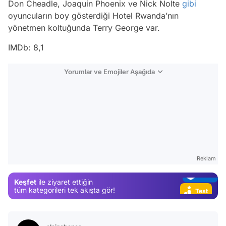
Don Cheadle, Joaquin Phoenix ve Nick Nolte
gibi
oyuncuların boy gösterdiği Hotel Rwanda’nın
yönetmen koltuğunda Terry George var.
IMDb: 8,1
Yorumlar ve Emojiler Aşağıda
Video
Test
Gündem
Magazin
Reklam
Video
Keşfet
ile ziyaret ettiğin
Test
tüm kategorileri tek akışta gör!