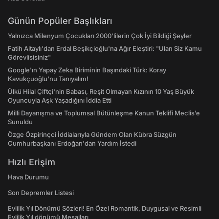
Günün Popüler Başlıkları
Yalnızca Milenyum Çocukları 2000'lilerin Çok İyi Bildiği Şeyler
Fatih Altaylı'dan Erdal Beşikçioğlu'na Ağır Eleştiri: "Ulan Siz Kamu
Görevlisisiniz"
Google'ın Yapay Zeka Biriminin Başındaki Türk: Koray
Kavukçuoğlu'nu Tanıyalım!
Ülkü Hilal Çiftçi'nin Babası, Reşit Olmayan Kızının 10 Yaş Büyük
Oyuncuyla Aşk Yaşadığını İddia Etti
Milli Dayanışma ve Toplumsal Bütünleşme Kanun Teklifi Meclis’e
Sunuldu
Özge Özpirinçci İddialarıyla Gündem Olan Kübra Süzgün
Cumhurbaşkanı Erdoğan'dan Yardım İstedi
Hızlı Erişim
Hava Durumu
Son Depremler Listesi
Evlilik Yıl Dönümü Sözleri! En Özel Romantik, Duygusal ve Resimli
Evlilik Yıl dönümü Mesajları