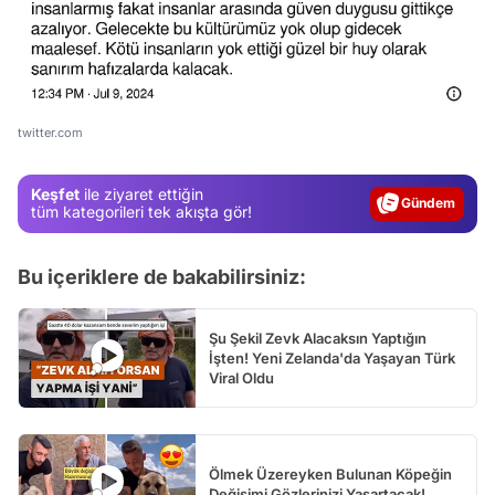
Video
twitter.com
Test
Keşfet
ile ziyaret ettiğin
Gündem
tüm kategorileri tek akışta gör!
Magazin
Bu içeriklere de bakabilirsiniz:
Video
Test
Şu Şekil Zevk Alacaksın Yaptığın
İşten! Yeni Zelanda'da Yaşayan Türk
Viral Oldu
Ölmek Üzereyken Bulunan Köpeğin
Değişimi Gözlerinizi Yaşartacak!