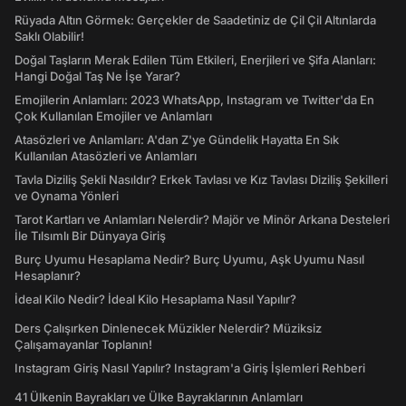
Rüyada Altın Görmek: Gerçekler de Saadetiniz de Çil Çil Altınlarda
Saklı Olabilir!
Doğal Taşların Merak Edilen Tüm Etkileri, Enerjileri ve Şifa Alanları:
Hangi Doğal Taş Ne İşe Yarar?
Emojilerin Anlamları: 2023 WhatsApp, Instagram ve Twitter'da En
Çok Kullanılan Emojiler ve Anlamları
Atasözleri ve Anlamları: A'dan Z'ye Gündelik Hayatta En Sık
Kullanılan Atasözleri ve Anlamları
Tavla Diziliş Şekli Nasıldır? Erkek Tavlası ve Kız Tavlası Diziliş Şekilleri
ve Oynama Yönleri
Tarot Kartları ve Anlamları Nelerdir? Majör ve Minör Arkana Desteleri
İle Tılsımlı Bir Dünyaya Giriş
Burç Uyumu Hesaplama Nedir? Burç Uyumu, Aşk Uyumu Nasıl
Hesaplanır?
İdeal Kilo Nedir? İdeal Kilo Hesaplama Nasıl Yapılır?
Ders Çalışırken Dinlenecek Müzikler Nelerdir? Müziksiz
Çalışamayanlar Toplanın!
Instagram Giriş Nasıl Yapılır? Instagram'a Giriş İşlemleri Rehberi
41 Ülkenin Bayrakları ve Ülke Bayraklarının Anlamları