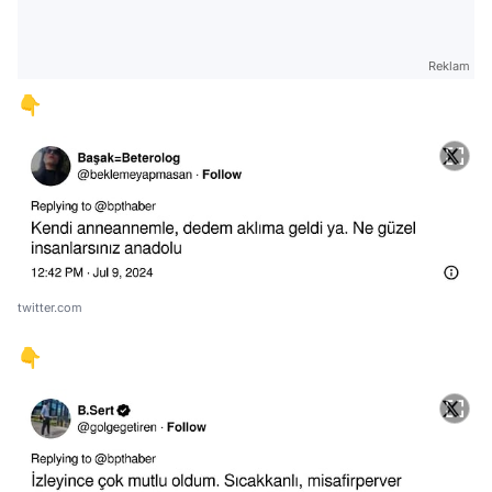
Reklam
👇
twitter.com
👇