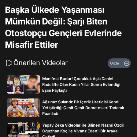
Başka Ülkede Yaşanması
Mümkün Değil: Şarjı Biten
Otostopçu Gençleri Evlerinde
Misafir Ettiler
Önerilen Videolar
Gizle
Manifest Budur! Çocukluk Aşkı Daniel
Radcliffe Olan Kadın Yıllar Sonra Evlendiği
Eşini Paylaştı
Ağzımız Sulandı: Bir İçerik Üreticisi Kendi
Yetiştirdiği Çeşit Çeşit Domatesleri Tadarak
Puanladı
Yapay Zeka Videoları ile Bilinen Nazmi Özdil
Oğuzhan Koç ile Vivanz Eden'i Bir Araya
Getirdi