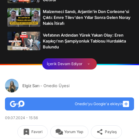
Malzemeci Sandı, Arjantin'in Don Corleone'si
Çıktı: Emre Tilev'den Yıllar Sonra Gelen Noray
Nakis İtirafı
Vefatının Ardından Yürek Yakan Olay: Eren
Kaşıkçı’nın Şampiyonluk Tablosu Hurdalıkta
Bulundu
İçerik Devam Ediyor
Elgiz Sarı
- Onedio Üyesi
Onedio’yu Google'a ekleyin
09.07.2024 - 15:56
Favori
Yorum Yap
Paylaş