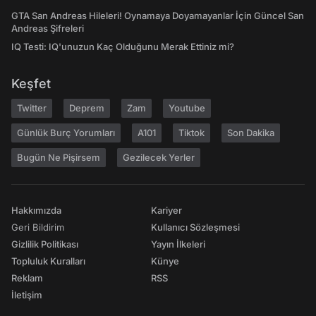
GTA San Andreas Hileleri! Oynamaya Doyamayanlar İçin Güncel San
Andreas Şifreleri
IQ Testi: IQ'unuzun Kaç Olduğunu Merak Ettiniz mi?
Keşfet
Twitter
Deprem
Zam
Youtube
Günlük Burç Yorumları
A101
Tiktok
Son Dakika
Bugün Ne Pişirsem
Gezilecek Yerler
Hakkımızda
Kariyer
Geri Bildirim
Kullanıcı Sözleşmesi
Gizlilik Politikası
Yayın İlkeleri
Topluluk Kuralları
Künye
Reklam
RSS
İletişim