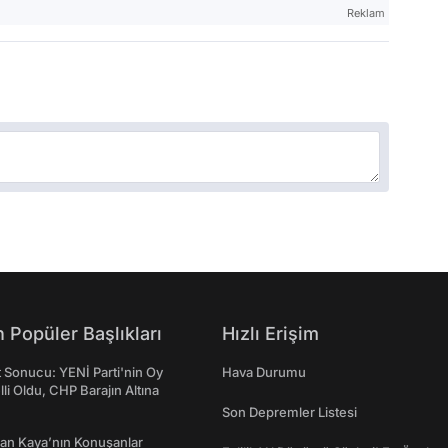
Reklam
 Popüler Başlıkları
Hızlı Erişim
t Sonucu: YENİ Parti'nin Oy
Hava Durumu
lli Oldu, CHP Barajın Altına
Son Depremler Listesi
an Kaya’nın Konuşanlar