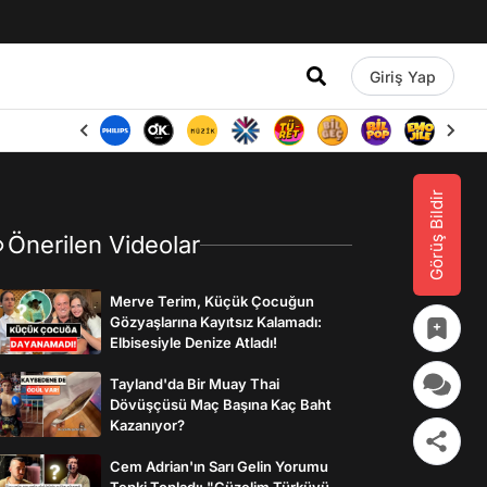
Giriş Yap
Görüş Bildir
Önerilen Videolar
Merve Terim, Küçük Çocuğun
Gözyaşlarına Kayıtsız Kalamadı:
Elbisesiyle Denize Atladı!
Tayland'da Bir Muay Thai
Dövüşçüsü Maç Başına Kaç Baht
Kazanıyor?
Cem Adrian'ın Sarı Gelin Yorumu
Tepki Topladı: "Güzelim Türküyü