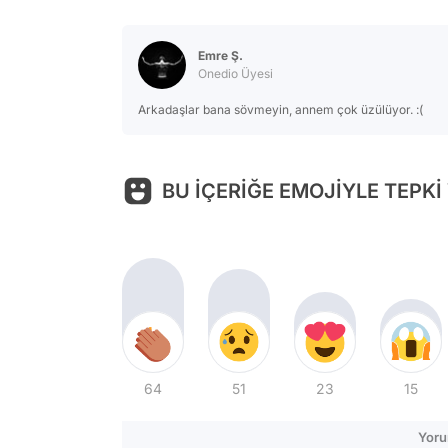
Emre Ş.
Onedio Üyesi
Arkadaşlar bana sövmeyin, annem çok üzülüyor. :(
BU İÇERİĞE EMOJİYLE TEPKİ
64
51
23
15
Yoru