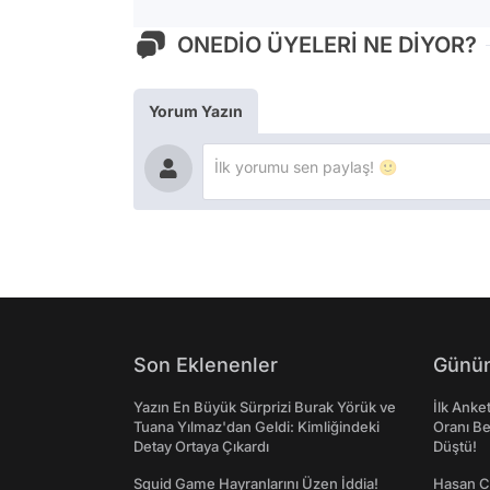
ONEDİO ÜYELERİ NE DİYOR?
Yorum Yazın
Son Eklenenler
Günün
Yazın En Büyük Sürprizi Burak Yörük ve
İlk Anke
Tuana Yılmaz'dan Geldi: Kimliğindeki
Oranı Be
Detay Ortaya Çıkardı
Düştü!
Squid Game Hayranlarını Üzen İddia!
Hasan C