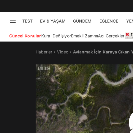
TEST
EV & YAŞAM
GÜNDEM
EĞLENCE
YE
Güncel Konular
Kural Değişiyor
Emekli Zammı
Acı Gerçekler
Haberler
Video
Avlanmak İçin Karaya Çıkan 