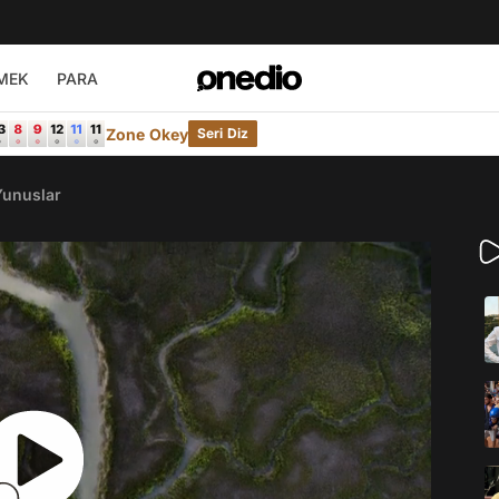
MEK
PARA
Zone Okey
Seri Diz
Yunuslar