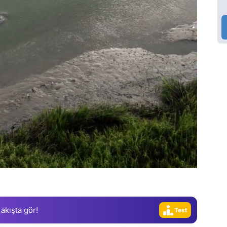
Video
Test
Gündem
Magazin
Video
 akışta gör!
Test