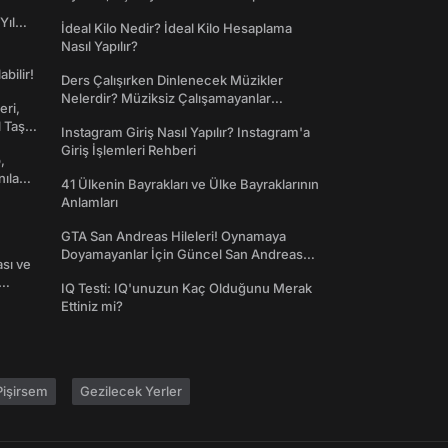
Yıl
İdeal Kilo Nedir? İdeal Kilo Hesaplama
Nasıl Yapılır?
abilir!
Ders Çalışırken Dinlenecek Müzikler
Nelerdir? Müziksiz Çalışamayanlar
eri,
Toplanın!
l Taş
Instagram Giriş Nasıl Yapılır? Instagram'a
Giriş İşlemleri Rehberi
,
nılan
41 Ülkenin Bayrakları ve Ülke Bayraklarının
Anlamları
GTA San Andreas Hileleri! Oynamaya
Doyamayanlar İçin Güncel San Andreas
ası ve
Şifreleri
IQ Testi: IQ'unuzun Kaç Olduğunu Merak
Ettiniz mi?
işirsem
Gezilecek Yerler