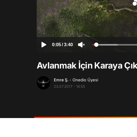
0:05
/
3:40
Avlanmak İçin Karaya Çı
Emre Ş.
- Onedio Üyesi
23.07.2017 - 16:55