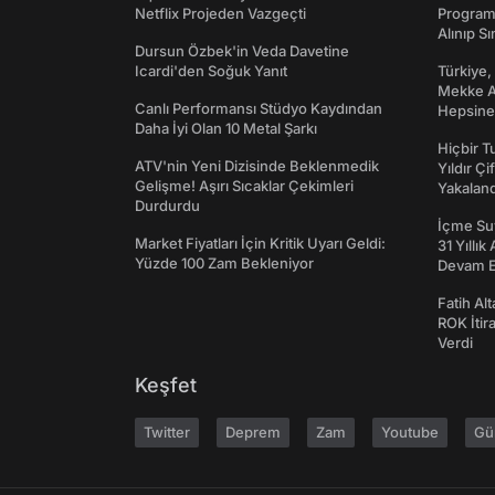
Netflix Projeden Vazgeçti
Programı
Alınıp Sı
Dursun Özbek'in Veda Davetine
Icardi'den Soğuk Yanıt
Türkiye,
Mekke An
Canlı Performansı Stüdyo Kaydından
Hepsine 
Daha İyi Olan 10 Metal Şarkı
Hiçbir 
ATV'nin Yeni Dizisinde Beklenmedik
Yıldır Çi
Gelişme! Aşırı Sıcaklar Çekimleri
Yakaland
Durdurdu
İçme Suy
Market Fiyatları İçin Kritik Uyarı Geldi:
31 Yıllık
Yüzde 100 Zam Bekleniyor
Devam E
Fatih Al
ROK İtir
Verdi
Keşfet
Twitter
Deprem
Zam
Youtube
Gü