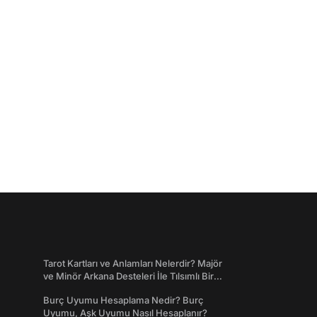
Tarot Kartları ve Anlamları Nelerdir? Majör
ve Minör Arkana Desteleri İle Tılsımlı Bir
Dünyaya Giriş
Burç Uyumu Hesaplama Nedir? Burç
Uyumu, Aşk Uyumu Nasıl Hesaplanır?