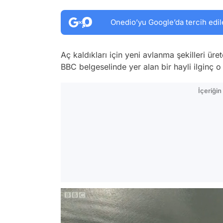
Onedio’yu Google’da tercih edil
Aç kaldıkları için yeni avlanma şekilleri üre
BBC belgeselinde yer alan bir hayli ilginç o 
İçeriği