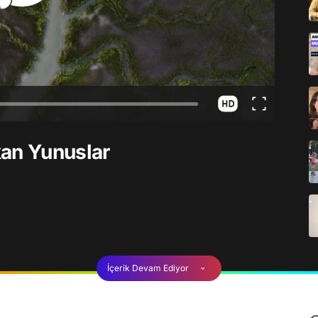
kan Yunuslar
İçerik Devam Ediyor