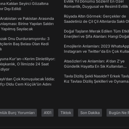
Evlilik Yıl Dönümü Sözleri! En Özel
na Katılan Seyirci Gözaltına
Romantik, Duygusal ve Resimli Evlilik 
nır Dışı Edildi
dönümü Mesajları
Rüyada Altın Görmek: Gerçekler de
 Arabistan ve Pakistan Arasında
Saadetiniz de Çil Çil Altınlarda Saklı Ol
laşması: Birine Yapılan Saldırı
Yapılmış Sayılacak
Doğal Taşların Merak Edilen Tüm Etkil
Enerjileri ve Şifa Alanları: Hangi Doğa
Tuzak Onu Durduramıyordu: 3
Ne İşe Yarar?
ftçilerin Baş Belası Olan Kedi
Emojilerin Anlamları: 2023 WhatsApp
ı
Instagram ve Twitter'da En Çok Kulla
Emojiler ve Anlamları
una Kur'an-ı Kerim Dinletiliyor:
Atasözleri ve Anlamları: A'dan Z'ye
 Alışkanlık, O İlimizde 24 Saat
Gündelik Hayatta En Sık Kullanılan
diyor
Atasözleri ve Anlamları
Tavla Diziliş Şekli Nasıldır? Erkek Tavl
taylı’dan Çok Konuşulacak İddia:
Kız Tavlası Diziliş Şekilleri ve Oynama
afçı Oldu Cem Küçük’ün Adını
Yönleri
nlük Burç Yorumları
A101
Tiktok
Son Dakika
Bugün Ne P