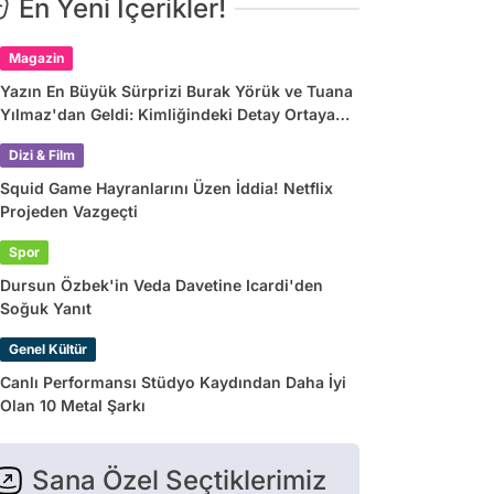
En Yeni İçerikler!
Magazin
Yazın En Büyük Sürprizi Burak Yörük ve Tuana
Yılmaz'dan Geldi: Kimliğindeki Detay Ortaya
Çıkardı
Dizi & Film
Squid Game Hayranlarını Üzen İddia! Netflix
Projeden Vazgeçti
Spor
Dursun Özbek'in Veda Davetine Icardi'den
Soğuk Yanıt
Genel Kültür
Canlı Performansı Stüdyo Kaydından Daha İyi
Olan 10 Metal Şarkı
Sana Özel Seçtiklerimiz