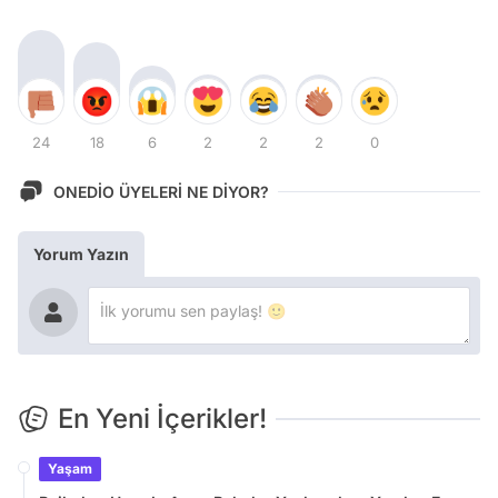
24
18
6
2
2
2
0
ONEDİO ÜYELERİ NE DİYOR?
Yorum Yazın
En Yeni İçerikler!
Yaşam