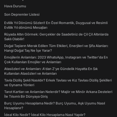
Hava Durumu
Son Depremler Listesi
Evlilik Yıl Dönümü Sözleri! En Özel Romantik, Duygusal ve Resimli
Evlilik Yıl dönümü Mesajları
Rüyada Altın Görmek: Gerçekler de Saadetiniz de Çil Çil Altınlarda
Saklı Olabilir!
Doğal Taşların Merak Edilen Tüm Etkileri, Enerjileri ve Şifa Alanları:
Hangi Doğal Taş Ne İşe Yarar?
Emojilerin Anlamları: 2023 WhatsApp, Instagram ve Twitter'da En
Çok Kullanılan Emojiler ve Anlamları
Atasözleri ve Anlamları: A'dan Z'ye Gündelik Hayatta En Sık
Kullanılan Atasözleri ve Anlamları
Tavla Diziliş Şekli Nasıldır? Erkek Tavlası ve Kız Tavlası Diziliş Şekilleri
ve Oynama Yönleri
Tarot Kartları ve Anlamları Nelerdir? Majör ve Minör Arkana Desteleri
İle Tılsımlı Bir Dünyaya Giriş
Burç Uyumu Hesaplama Nedir? Burç Uyumu, Aşk Uyumu Nasıl
Hesaplanır?
İdeal Kilo Nedir? İdeal Kilo Hesaplama Nasıl Yapılır?