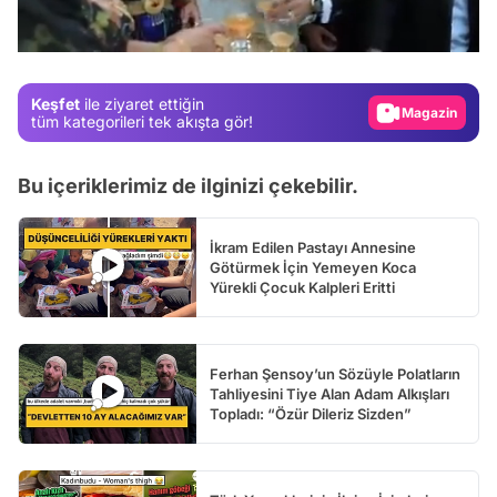
Test
/
Gündem
Magazin
Keşfet
ile ziyaret ettiğin
Video
tüm kategorileri tek akışta gör!
Test
Bu içeriklerimiz de ilginizi çekebilir.
İkram Edilen Pastayı Annesine
Götürmek İçin Yemeyen Koca
Yürekli Çocuk Kalpleri Eritti
Ferhan Şensoy’un Sözüyle Polatların
Tahliyesini Tiye Alan Adam Alkışları
Topladı: “Özür Dileriz Sizden”