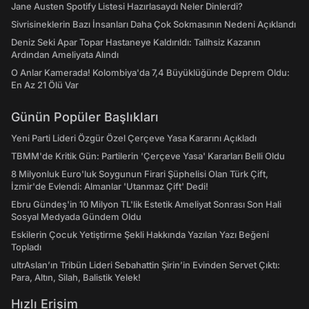
Jane Austen Spotify Listesi Hazırlasaydı Neler Dinlerdi?
Sivrisineklerin Bazı İnsanları Daha Çok Sokmasının Nedeni Açıklandı
Deniz Seki Apar Topar Hastaneye Kaldırıldı: Talihsiz Kazanın
Ardından Ameliyata Alındı
O Anlar Kamerada! Kolombiya'da 7,4 Büyüklüğünde Deprem Oldu:
En Az 21 Ölü Var
Günün Popüler Başlıkları
Yeni Parti Lideri Özgür Özel Çerçeve Yasa Kararını Açıkladı
TBMM'de Kritik Gün: Partilerin 'Çerçeve Yasa' Kararları Belli Oldu
8 Milyonluk Euro'luk Soygunun Firari Şüphelisi Olan Türk Çift,
İzmir'de Evlendi: Almanlar 'Utanmaz Çift' Dedi!
Ebru Gündeş'in 10 Milyon TL'lik Estetik Ameliyat Sonrası Son Hali
Sosyal Medyada Gündem Oldu
Eskilerin Çocuk Yetiştirme Şekli Hakkında Yazılan Yazı Beğeni
Topladı
ultrAslan’ın Tribün Lideri Sebahattin Şirin’in Evinden Servet Çıktı:
Para, Altın, Silah, Balistik Yelek!
Hızlı Erişim