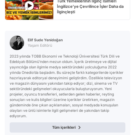
Türk Yemeklerinin İlginç İsimleri
İngilizce’ye Çevrilince İşler Daha da
İlginçleşti
Elif Sude Yenidoğan
Yaşam Editörü
2023 yılında TOBB Ekonomi ve Teknoloji Üniversitesi Türk Dili ve
Edebiyatı Bölümü’nden mezun oldum. İçerik üretmeye ve dijital
yayıncılığa olan ilgimle medya sektöründeki yolculuğuma 2022
yılında Onedio’da başladım. Bu süreçte farklı kategorilerde içerikler
hazırlayarak editoryal deneyimimi geliştirdim. Özellikle televizyon
ve magazin dünyasını yakından takip ediyor; dizi, sinema ve TV
sektöründeki gelişmeleri okuyucularla buluşturuyorum. Yeni
projeler, oyuncu transferleri, setlerden gelen haberler, reyting
sonuçları ve kulis bilgileri üzerine içerikler üretirken, magazin
gündeminde öne çıkan açıklamaları, sosyal medyada konuşulan
olayları ve ünlü isimlerle ilgili gelişmeleri de yakından takip
ediyorum.
Tüm içerikleri