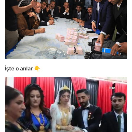
İşte o anlar 👇
Video