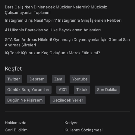
Ders Çalışırken Dinlenecek Müzikler Nelerdir? Müziksiz
Çalışamayanlar Toplanın!
Instagram Giriş Nasıl Yapılır? Instagram'a Giriş İşlemleri Rehberi
41 Ülkenin Bayrakları ve Ülke Bayraklarının Anlamları
GTA San Andreas Hileleri! Oynamaya Doyamayanlar İçin Güncel San
Andreas Şifreleri
IQ Testi: IQ'unuzun Kaç Olduğunu Merak Ettiniz mi?
Keşfet
Twitter
Deprem
Zam
Youtube
Günlük Burç Yorumları
A101
Tiktok
Son Dakika
Bugün Ne Pişirsem
Gezilecek Yerler
Hakkımızda
Kariyer
Geri Bildirim
Kullanıcı Sözleşmesi