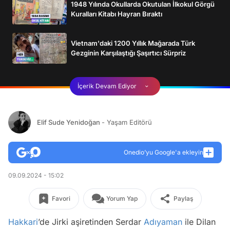
1948 Yılında Okullarda Okutulan İlkokul Görgü
Kuralları Kitabı Hayran Bıraktı
Vietnam'daki 1200 Yıllık Mağarada Türk
Gezginin Karşılaştığı Şaşırtıcı Sürpriz
İçerik Devam Ediyor
Elif Sude Yenidoğan
- Yaşam Editörü
Onedio’yu Google'a ekleyin
09.09.2024 - 15:02
Favori
Yorum Yap
Paylaş
Hakkari
’de Jirki aşiretinden Serdar
Adıyaman
ile Dilan