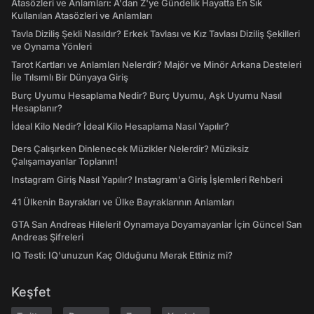
Atasözleri ve Anlamları: A'dan Z'ye Gündelik Hayatta En Sık
Kullanılan Atasözleri ve Anlamları
Tavla Diziliş Şekli Nasıldır? Erkek Tavlası ve Kız Tavlası Diziliş Şekilleri
ve Oynama Yönleri
Tarot Kartları ve Anlamları Nelerdir? Majör ve Minör Arkana Desteleri
İle Tılsımlı Bir Dünyaya Giriş
Burç Uyumu Hesaplama Nedir? Burç Uyumu, Aşk Uyumu Nasıl
Hesaplanır?
İdeal Kilo Nedir? İdeal Kilo Hesaplama Nasıl Yapılır?
Ders Çalışırken Dinlenecek Müzikler Nelerdir? Müziksiz
Çalışamayanlar Toplanın!
Instagram Giriş Nasıl Yapılır? Instagram'a Giriş İşlemleri Rehberi
41 Ülkenin Bayrakları ve Ülke Bayraklarının Anlamları
GTA San Andreas Hileleri! Oynamaya Doyamayanlar İçin Güncel San
Andreas Şifreleri
IQ Testi: IQ'unuzun Kaç Olduğunu Merak Ettiniz mi?
Keşfet