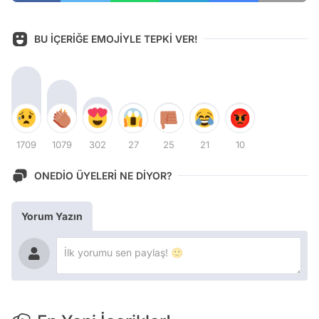
BU İÇERİĞE EMOJİYLE TEPKİ VER!
1709
1079
302
27
25
21
10
ONEDİO ÜYELERİ NE DİYOR?
Yorum Yazın