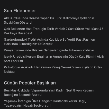
Son Eklenenler
ABD Ordusunda Görevli Yapan Bir Türk, Kaliforniya Çöllerinin
Sıcaklığını Gösterdi
Çok Beklenen Hızlı Tren İçin Tarih Verildi: 7 Saat Süren Yol 1 Saat 45
Dakikaya Düşecek!
Gardırobundaki Tişört Aslında Kaç Litre Su Yedi? Fast Fashion
Hakkında Bilmediğiniz 10 Gerçek
Dünya Turnesinde Biletleri Saniyeler İçinde Tükenen Yıldızlar
İçerik Üreticisi Kerem Enginar'ın Annesinin Düşük Kalp Ritmini Akıllı
Saat Fark Etti
Psikologlar Açıkladı: Her Zaman Yavaş Yemek Yiyen Kişilerin Ortak
Noktası
Günün Popüler Başlıkları
Beşiktaş-Üsküdar Vapurunda Yaşlı Kadın, Şort Giyen Kadının
Bacağına Bastonla Vurdu!
Yaşamak İstediğin Ülke Hangisi? Haritadaki Yerini Değil,
Yaşayacağın Hayatı Seçiyorsun!