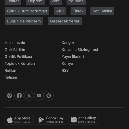
Twitter
Deprem
Zam
Youtube
Günlük Burç Yorumları
A101
Tiktok
Son Dakika
Bugün Ne Pişirsem
Gezilecek Yerler
Hakkımızda
Kariyer
Geri Bildirim
Kullanıcı Sözleşmesi
Gizlilik Politikası
Yayın İlkeleri
Topluluk Kuralları
Künye
Reklam
RSS
İletişim