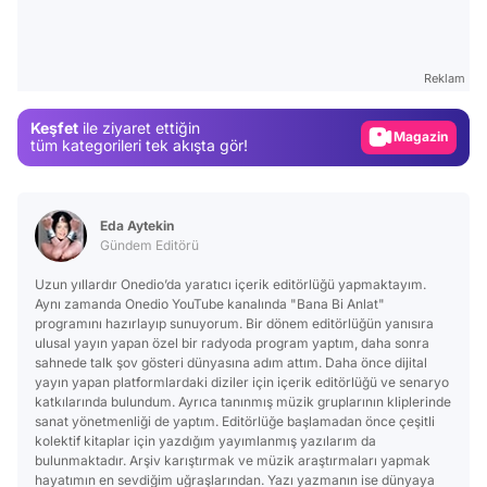
Test
Gündem
Reklam
Magazin
Keşfet
ile ziyaret ettiğin
Video
tüm kategorileri tek akışta gör!
Test
Eda Aytekin
Gündem Editörü
Uzun yıllardır Onedio’da yaratıcı içerik editörlüğü yapmaktayım.
Aynı zamanda Onedio YouTube kanalında "Bana Bi Anlat"
programını hazırlayıp sunuyorum. Bir dönem editörlüğün yanısıra
ulusal yayın yapan özel bir radyoda program yaptım, daha sonra
sahnede talk şov gösteri dünyasına adım attım. Daha önce dijital
yayın yapan platformlardaki diziler için içerik editörlüğü ve senaryo
katkılarında bulundum. Ayrıca tanınmış müzik gruplarının kliplerinde
sanat yönetmenliği de yaptım. Editörlüğe başlamadan önce çeşitli
kolektif kitaplar için yazdığım yayımlanmış yazılarım da
bulunmaktadır. Arşiv karıştırmak ve müzik araştırmaları yapmak
hayatımın en sevdiğim uğraşlarından. Yazı yazmanın ise dünyaya