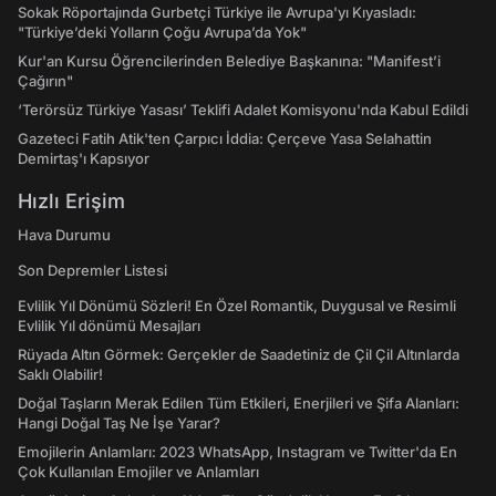
Sokak Röportajında Gurbetçi Türkiye ile Avrupa'yı Kıyasladı:
"Türkiye’deki Yolların Çoğu Avrupa’da Yok"
Kur'an Kursu Öğrencilerinden Belediye Başkanına: "Manifest’i
Çağırın"
‘Terörsüz Türkiye Yasası’ Teklifi Adalet Komisyonu'nda Kabul Edildi
Gazeteci Fatih Atik'ten Çarpıcı İddia: Çerçeve Yasa Selahattin
Demirtaş'ı Kapsıyor
Hızlı Erişim
Hava Durumu
Son Depremler Listesi
Evlilik Yıl Dönümü Sözleri! En Özel Romantik, Duygusal ve Resimli
Evlilik Yıl dönümü Mesajları
Rüyada Altın Görmek: Gerçekler de Saadetiniz de Çil Çil Altınlarda
Saklı Olabilir!
Doğal Taşların Merak Edilen Tüm Etkileri, Enerjileri ve Şifa Alanları:
Hangi Doğal Taş Ne İşe Yarar?
Emojilerin Anlamları: 2023 WhatsApp, Instagram ve Twitter'da En
Çok Kullanılan Emojiler ve Anlamları