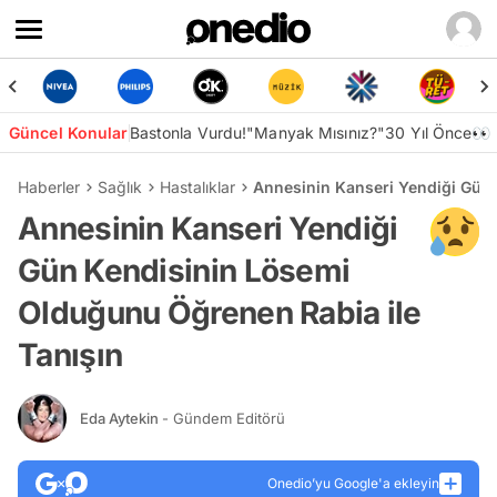
Güncel Konular
Bastonla Vurdu!
"Manyak Mısınız?"
30 Yıl Önce👀
Haberler
Sağlık
Hastalıklar
Annesinin Kanseri Yendiği Gün 
Annesinin Kanseri Yendiği
Gün Kendisinin Lösemi
Olduğunu Öğrenen Rabia ile
Tanışın
Eda Aytekin
- Gündem Editörü
Onedio’yu Google'a ekleyin