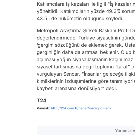
Katılımcılara iş kazaları ile ilgili “İş kazal
yöneltildi. Katılımcıların yüzde 49.3’ü so
43.5’i de hükümetin olduğunu söyledi.
Metropoll Araştırma Şirketi Başkanı Prof. D
değerlendirmede, Türkiye siyasetinin günde
‘gergin’ sözcüğünü de eklemek gerek. Üstel
gerginliğin daha da artması beklenir. Olup 
açılması yoğun siyasallaşmanın kaçınılmaz bi
siyaset tartışmasına değil toplumu “taraf” o
vurgulayan Sencar, “İnsanlar geleceğe ilişki
kimliklerinin izdüşümlerine göre tanımlıyorla
kaybet’ arenasına dönüşüyor” dedi.
T24
Kaynak:
http://t24.com.tr/haber/metropoll-ank...
Yorumlar v