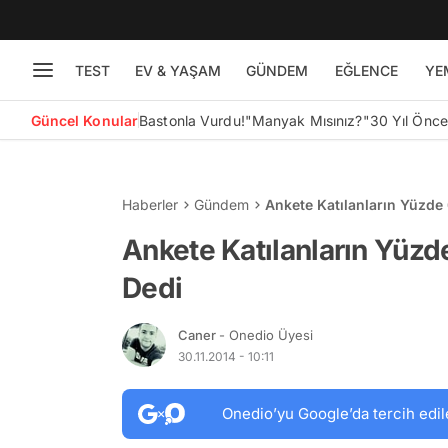
TEST
EV & YAŞAM
GÜNDEM
EĞLENCE
YE
Güncel Konular
Bastonla Vurdu!
"Manyak Mısınız?"
30 Yıl Önc
Haberler
Gündem
Ankete Katılanların Yüzde 
Ankete Katılanların Yüzde
Dedi
Caner
- Onedio Üyesi
30.11.2014 - 10:11
Onedio’yu Google’da tercih edil