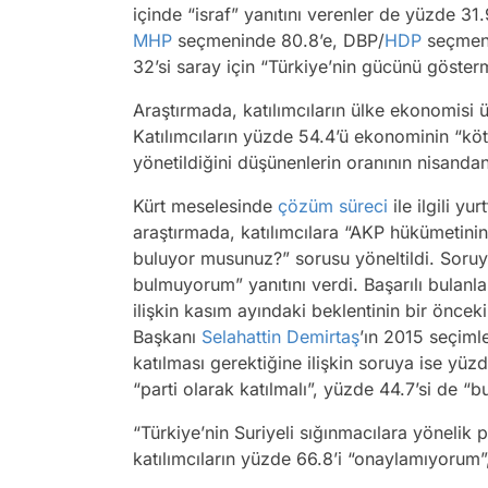
içinde “israf” yanıtını verenler de yüzde 31
MHP
seçmeninde 80.8’e, DBP/
HDP
seçmenin
32’si saray için “Türkiye’nin gücünü göster
Araştırmada, katılımcıların ülke ekonomisi ü
Katılımcıların yüzde 54.4’ü ekonominin “köt
yönetildiğini düşünenlerin oranının nisanda
Kürt meselesinde
çözüm süreci
ile ilgili y
araştırmada, katılımcılara “AKP hükümetini
buluyor musunuz?” sorusu yöneltildi. Soruya 
bulmuyorum” yanıtını verdi. Başarılı bulanl
ilişkin kasım ayındaki beklentinin bir önce
Başkanı
Selahattin Demirtaş
’ın 2015 seçiml
katılması gerektiğine ilişkin soruya ise yüz
“parti olarak katılmalı”, yüzde 44.7’si de “b
“Türkiye’nin Suriyeli sığınmacılara yönelik 
katılımcıların yüzde 66.8’i “onaylamıyorum”,