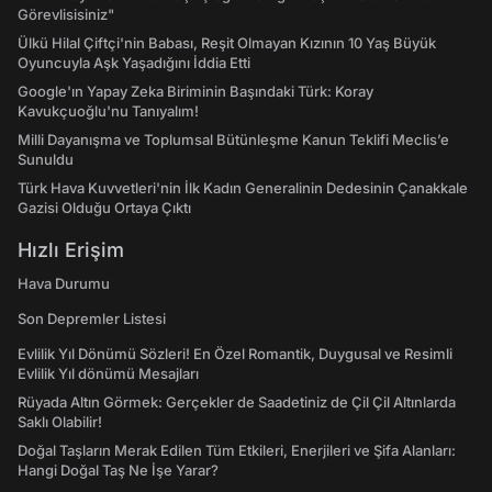
Görevlisisiniz"
Ülkü Hilal Çiftçi'nin Babası, Reşit Olmayan Kızının 10 Yaş Büyük
Oyuncuyla Aşk Yaşadığını İddia Etti
Google'ın Yapay Zeka Biriminin Başındaki Türk: Koray
Kavukçuoğlu'nu Tanıyalım!
Milli Dayanışma ve Toplumsal Bütünleşme Kanun Teklifi Meclis’e
Sunuldu
Türk Hava Kuvvetleri'nin İlk Kadın Generalinin Dedesinin Çanakkale
Gazisi Olduğu Ortaya Çıktı
Hızlı Erişim
Hava Durumu
Son Depremler Listesi
Evlilik Yıl Dönümü Sözleri! En Özel Romantik, Duygusal ve Resimli
Evlilik Yıl dönümü Mesajları
Rüyada Altın Görmek: Gerçekler de Saadetiniz de Çil Çil Altınlarda
Saklı Olabilir!
Doğal Taşların Merak Edilen Tüm Etkileri, Enerjileri ve Şifa Alanları:
Hangi Doğal Taş Ne İşe Yarar?