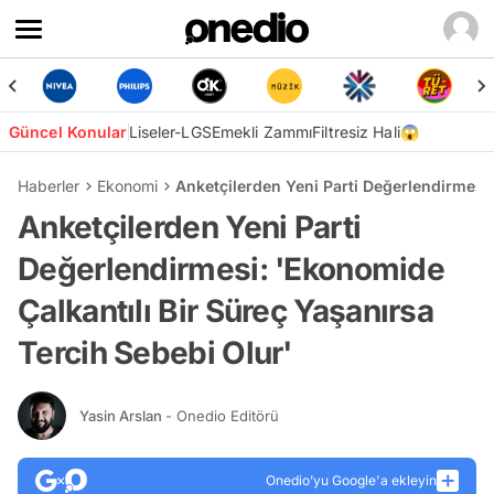
Güncel Konular
Liseler-LGS
Emekli Zammı
Filtresiz Hali😱
Haberler
Ekonomi
Anketçilerden Yeni Parti Değerlendirmesi:
Anketçilerden Yeni Parti
Değerlendirmesi: 'Ekonomide
Çalkantılı Bir Süreç Yaşanırsa
Tercih Sebebi Olur'
Yasin Arslan
- Onedio Editörü
Onedio’yu Google'a ekleyin