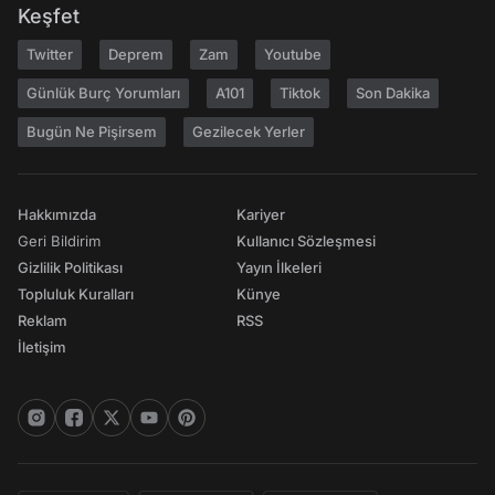
Keşfet
Twitter
Deprem
Zam
Youtube
Günlük Burç Yorumları
A101
Tiktok
Son Dakika
Bugün Ne Pişirsem
Gezilecek Yerler
Hakkımızda
Kariyer
Geri Bildirim
Kullanıcı Sözleşmesi
Gizlilik Politikası
Yayın İlkeleri
Topluluk Kuralları
Künye
Reklam
RSS
İletişim