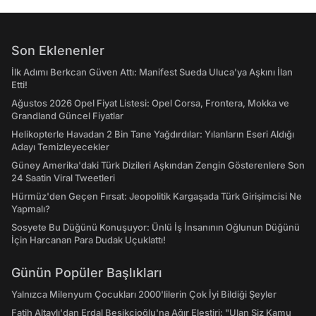
Son Eklenenler
İlk Adımı Berkcan Güven Attı: Manifest Sueda Uluca'ya Aşkını İlan
Etti!
Ağustos 2026 Opel Fiyat Listesi: Opel Corsa, Frontera, Mokka ve
Grandland Güncel Fiyatlar
Helikopterle Havadan 2 Bin Tane Yağdırdılar: Yılanların Eseri Aldığı
Adayı Temizleyecekler
Güney Amerika'daki Türk Dizileri Aşkından Zengin Gösterenlere Son
24 Saatin Viral Tweetleri
Hürmüz'den Geçen Fırsat: Jeopolitik Kargaşada Türk Girişimcisi Ne
Yapmalı?
Sosyete Bu Düğünü Konuşuyor: Ünlü İş İnsanının Oğlunun Düğünü
İçin Harcanan Para Dudak Uçuklattı!
Günün Popüler Başlıkları
Yalnızca Milenyum Çocukları 2000'lilerin Çok İyi Bildiği Şeyler
Fatih Altaylı'dan Erdal Beşikçioğlu'na Ağır Eleştiri: "Ulan Siz Kamu