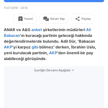
11.07.2019 - 23:10
Favori
Yorum Yap
Paylaş
ANAR ve A&G
anket
şirketlerinin müdürleri
Ali
Babacan
'ın kuracağı partinin geleceği hakkında
değerlendirmelerde bulundu. Adil Gür, 'Babacan
AKP
’yi karpuz
gibi
bölmez' derken, İbrahim Uslu,
yeni kurulacak partinin,
AKP
'den önemli bir pay
alabileceği görüşünde.
İçeriğin Devamı Aşağıda