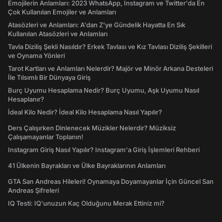
Emojilerin Anlamları: 2023 WhatsApp, Instagram ve Twitter'da En
Çok Kullanılan Emojiler ve Anlamları
Atasözleri ve Anlamları: A'dan Z'ye Gündelik Hayatta En Sık
Kullanılan Atasözleri ve Anlamları
Tavla Diziliş Şekli Nasıldır? Erkek Tavlası ve Kız Tavlası Diziliş Şekilleri
ve Oynama Yönleri
Tarot Kartları ve Anlamları Nelerdir? Majör ve Minör Arkana Desteleri
İle Tılsımlı Bir Dünyaya Giriş
Burç Uyumu Hesaplama Nedir? Burç Uyumu, Aşk Uyumu Nasıl
Hesaplanır?
İdeal Kilo Nedir? İdeal Kilo Hesaplama Nasıl Yapılır?
Ders Çalışırken Dinlenecek Müzikler Nelerdir? Müziksiz
Çalışamayanlar Toplanın!
Instagram Giriş Nasıl Yapılır? Instagram'a Giriş İşlemleri Rehberi
41 Ülkenin Bayrakları ve Ülke Bayraklarının Anlamları
GTA San Andreas Hileleri! Oynamaya Doyamayanlar İçin Güncel San
Andreas Şifreleri
IQ Testi: IQ'unuzun Kaç Olduğunu Merak Ettiniz mi?