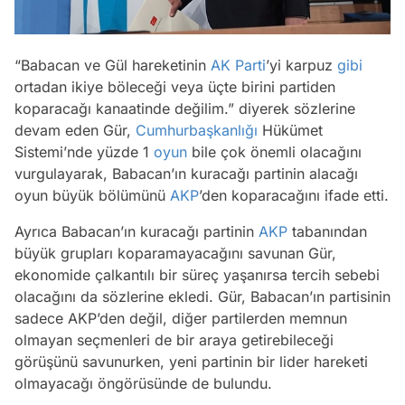
“Babacan ve Gül hareketinin
AK Parti
’yi karpuz
gibi
ortadan ikiye böleceği veya üçte birini partiden
koparacağı kanaatinde değilim.” diyerek sözlerine
devam eden Gür,
Cumhurbaşkanlığı
Hükümet
Sistemi’nde yüzde 1
oyun
bile çok önemli olacağını
vurgulayarak, Babacan’ın kuracağı partinin alacağı
oyun büyük bölümünü
AKP
’den koparacağını ifade etti.
Ayrıca Babacan’ın kuracağı partinin
AKP
tabanından
büyük grupları koparamayacağını savunan Gür,
ekonomide çalkantılı bir süreç yaşanırsa tercih sebebi
olacağını da sözlerine ekledi. Gür, Babacan’ın partisinin
sadece AKP’den değil, diğer partilerden memnun
Video
olmayan seçmenleri de bir araya getirebileceği
görüşünü savunurken, yeni partinin bir lider hareketi
Test
olmayacağı öngörüsünde de bulundu.
Gündem