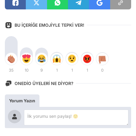
BU İÇERİĞE EMOJİYLE TEPKİ VER!
35
10
9
1
1
1
0
ONEDİO ÜYELERİ NE DİYOR?
Yorum Yazın