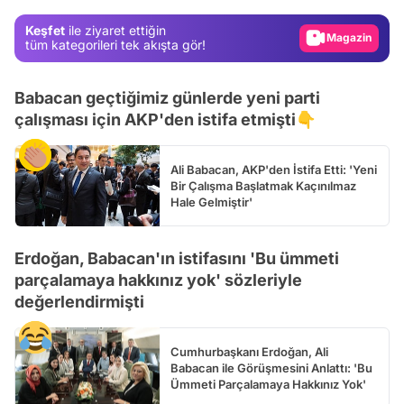
Magazin
Keşfet
ile ziyaret ettiğin
tüm kategorileri tek akışta gör!
Video
Test
Babacan geçtiğimiz günlerde yeni parti
çalışması için AKP'den istifa etmişti👇
Ali Babacan, AKP'den İstifa Etti: 'Yeni
Bir Çalışma Başlatmak Kaçınılmaz
Hale Gelmiştir'
Erdoğan, Babacan'ın istifasını 'Bu ümmeti
parçalamaya hakkınız yok' sözleriyle
değerlendirmişti
Cumhurbaşkanı Erdoğan, Ali
Babacan ile Görüşmesini Anlattı: 'Bu
Ümmeti Parçalamaya Hakkınız Yok'