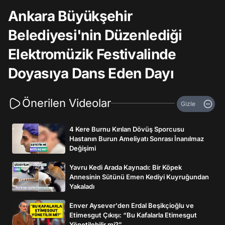
Ankara Büyükşehir
Belediyesi'nin Düzenlediği
Elektromüzik Festivalinde
Doyasıya Dans Eden Dayı
Önerilen Videolar
Gizle
4 Kere Burnu Kırılan Dövüş Sporcusu
Hastanın Burun Ameliyatı Sonrası İnanılmaz
Değişimi
Yavru Kedi Arada Kaynadı: Bir Köpek
Annesinin Sütünü Emen Kediyi Kuyruğundan
Yakaladı
Enver Aysever'den Erdal Beşikçioğlu ve
Etimesgut Çıkışı: “Bu Kafalarla Etimesgut
Yönetilebilir mi?”