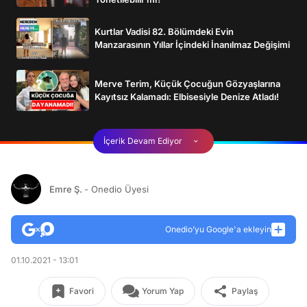
Kurtlar Vadisi 82. Bölümdeki Evin
Manzarasının Yıllar İçindeki İnanılmaz Değişimi
Merve Terim, Küçük Çocuğun Gözyaşlarına
Kayıtsız Kalamadı: Elbisesiyle Denize Atladı!
İçerik Devam Ediyor
Emre Ş.
- Onedio Üyesi
Onedio’yu Google'a ekleyin
01.10.2021 - 13:01
Favori
Yorum Yap
Paylaş