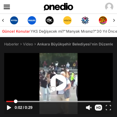
Güncel Konular
YKS Değişecek mi?
"Manyak Mısınız?"
30 Yıl Önc
Haberler
Video
Ankara Büyükşehir Belediyesi'nin Düzenledi
0:02
/
0:29