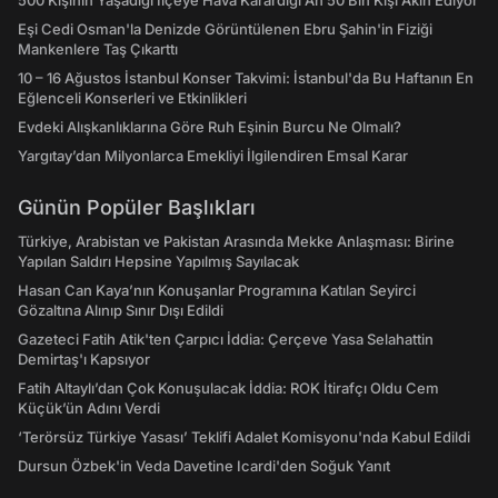
500 Kişinin Yaşadığı İlçeye Hava Karardığı An 50 Bin Kişi Akın Ediyor
Eşi Cedi Osman'la Denizde Görüntülenen Ebru Şahin'in Fiziği
Mankenlere Taş Çıkarttı
10 – 16 Ağustos İstanbul Konser Takvimi: İstanbul'da Bu Haftanın En
Eğlenceli Konserleri ve Etkinlikleri
Evdeki Alışkanlıklarına Göre Ruh Eşinin Burcu Ne Olmalı?
Yargıtay’dan Milyonlarca Emekliyi İlgilendiren Emsal Karar
Günün Popüler Başlıkları
Türkiye, Arabistan ve Pakistan Arasında Mekke Anlaşması: Birine
Yapılan Saldırı Hepsine Yapılmış Sayılacak
Hasan Can Kaya’nın Konuşanlar Programına Katılan Seyirci
Gözaltına Alınıp Sınır Dışı Edildi
Gazeteci Fatih Atik'ten Çarpıcı İddia: Çerçeve Yasa Selahattin
Demirtaş'ı Kapsıyor
Fatih Altaylı’dan Çok Konuşulacak İddia: ROK İtirafçı Oldu Cem
Küçük’ün Adını Verdi
‘Terörsüz Türkiye Yasası’ Teklifi Adalet Komisyonu'nda Kabul Edildi
Dursun Özbek'in Veda Davetine Icardi'den Soğuk Yanıt