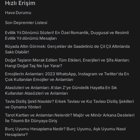
Hızlı Erişim
Hava Durumu
Son Depremler Listesi
Evlilik Yıl Dönümü Sözleri! En Özel Romantik, Duygusal ve Resimli
Evlilik Yıl dönümü Mesajları
Rüyada Altın Görmek: Gerçekler de Saadetiniz de Çil Çil Altınlarda
Saklı Olabilir!
Doğal Taşların Merak Edilen Tüm Etkileri, Enerjileri ve Şifa Alanları:
Hangi Doğal Taş Ne İşe Yarar?
Emojilerin Anlamları: 2023 WhatsApp, Instagram ve Twitter'da En
Çok Kullanılan Emojiler ve Anlamları
Atasözleri ve Anlamları: A'dan Z'ye Gündelik Hayatta En Sık
Kullanılan Atasözleri ve Anlamları
Tavla Diziliş Şekli Nasıldır? Erkek Tavlası ve Kız Tavlası Diziliş Şekilleri
ve Oynama Yönleri
Tarot Kartları ve Anlamları Nelerdir? Majör ve Minör Arkana Desteleri
İle Tılsımlı Bir Dünyaya Giriş
Burç Uyumu Hesaplama Nedir? Burç Uyumu, Aşk Uyumu Nasıl
Hesaplanır?