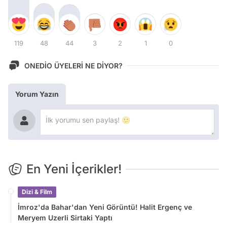
119
48
44
3
2
1
0
ONEDİO ÜYELERİ NE DİYOR?
Yorum Yazın
En Yeni İçerikler!
Dizi & Film
İmroz'da Bahar'dan Yeni Görüntü! Halit Ergenç ve
Meryem Uzerli Sirtaki Yaptı