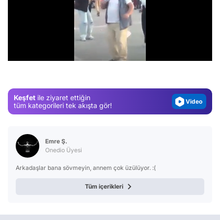
Video
/
Test
Gündem
Magazin
Keşfet
ile ziyaret ettiğin
Video
tüm kategorileri tek akışta gör!
Test
Emre Ş.
Onedio Üyesi
Arkadaşlar bana sövmeyin, annem çok üzülüyor. :(
Tüm içerikleri