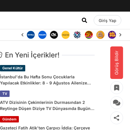
Giriş Yap
Görüş Bildir
En Yeni İçerikler!
Genel Kültür
İstanbul'da Bu Hafta Sonu Çocuklarla
Yapılacak Etkinlikler: 8 - 9 Ağustos Ailenize
Çok İyi Gelecek!
TV
ATV Dizisinin Çekimlerinin Durmasından 2
Reytinge Düşen Diziye TV Dünyasında Bugün
Yaşananlar
Gündem
Gazeteci Fatih Atik'ten Çarpıcı İddia: Çerçeve