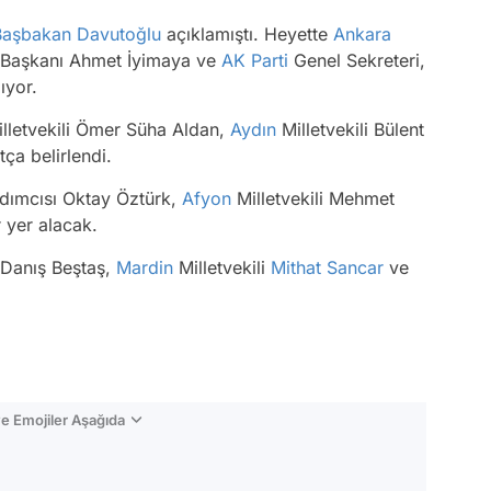
Başbakan
Davutoğlu
açıklamıştı. Heyette
Ankara
 Başkanı Ahmet İyimaya ve
AK Parti
Genel Sekreteri,
ıyor.
lletvekili Ömer Süha Aldan,
Aydın
Milletvekili Bülent
ça belirlendi.
dımcısı Oktay Öztürk,
Afyon
Milletvekili Mehmet
 yer alacak.
l Danış Beştaş,
Mardin
Milletvekili
Mithat Sancar
ve
.
e Emojiler Aşağıda