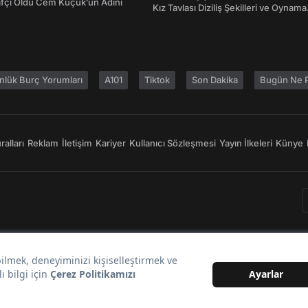
afçı Oldu Cem Küçük’ün Adını
Kız Tavlası Diziliş Şekilleri ve Oynama
Yönleri
nlük Burç Yorumları
A101
Tiktok
Son Dakika
Bugün Ne P
alları
Reklam
İletişim
Kariyer
Kullanıcı Sözleşmesi
Yayın İlkeleri
Künye
Bir
markasıdır.