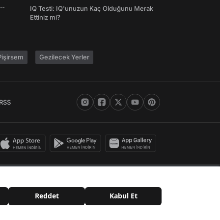
Şifreleri
IQ Testi: IQ'unuzun Kaç Olduğunu Merak
Ettiniz mi?
işirsem
Gezilecek Yerler
RSS