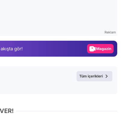
Video
Test
Gündem
Reklam
Magazin
 akışta gör!
Video
Test
Tüm içerikleri
 VER!