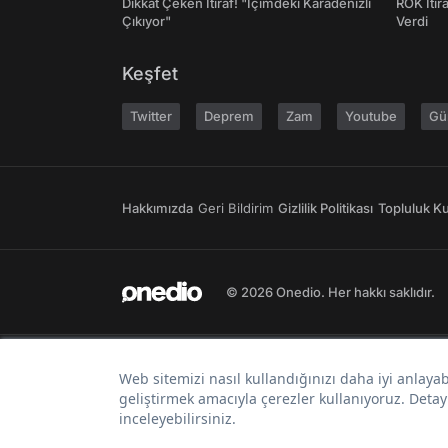
Dikkat Çeken İtiraf! "İçimdeki Karadenizli
ROK İtir
Çıkıyor"
Verdi
Keşfet
Twitter
Deprem
Zam
Youtube
Gü
Hakkımızda
Geri Bildirim
Gizlilik Politikası
Topluluk Kur
© 2026 Onedio. Her hakkı saklıdır.