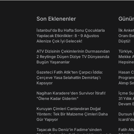
Son Eklenenler
Günün
İstanbul'da Bu Hafta Sonu Çocuklarla
İlk Anke
Yapılacak Etkinlikler: 8 - 9 Ağustos
Oranı Be
Ailenize Çok İyi Gelecek!
Düştü!
ATV Dizisinin Çekimlerinin Durmasından
Türkiye,
2 Reytinge Düşen Diziye TV Dünyasında
Mekke An
Bugün Yaşananlar
Hepsine 
Gazeteci Fatih Atik'ten Çarpıcı İddia:
Hasan C
Çerçeve Yasa Selahattin Demirtaş'ı
Programı
Kapsıyor
Alınıp Sı
Nagihan Karadere'den Survivor İtirafı!
İçme Suy
"Ölene Kadar Giderim"
31 Yıllık
Devam E
Kuruyan Çimleri Canlandıran Doğal
Yöntem: Tek Bir Malzeme Çimleri Daha
Dursun 
Gür Yapıyor
Icardi'd
Taşacak Bu Deniz'in Fadime'sinden
Fatih Al