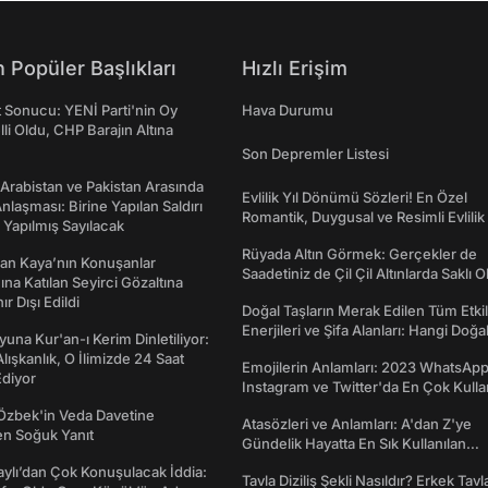
 Popüler Başlıkları
Hızlı Erişim
t Sonucu: YENİ Parti'nin Oy
Hava Durumu
lli Oldu, CHP Barajın Altına
Son Depremler Listesi
 Arabistan ve Pakistan Arasında
Evlilik Yıl Dönümü Sözleri! En Özel
laşması: Birine Yapılan Saldırı
Romantik, Duygusal ve Resimli Evlilik 
Yapılmış Sayılacak
dönümü Mesajları
Rüyada Altın Görmek: Gerçekler de
an Kaya’nın Konuşanlar
Saadetiniz de Çil Çil Altınlarda Saklı Ol
na Katılan Seyirci Gözaltına
nır Dışı Edildi
Doğal Taşların Merak Edilen Tüm Etkil
Enerjileri ve Şifa Alanları: Hangi Doğa
una Kur'an-ı Kerim Dinletiliyor:
Ne İşe Yarar?
 Alışkanlık, O İlimizde 24 Saat
Emojilerin Anlamları: 2023 WhatsApp
diyor
Instagram ve Twitter'da En Çok Kulla
Emojiler ve Anlamları
Özbek'in Veda Davetine
Atasözleri ve Anlamları: A'dan Z'ye
en Soğuk Yanıt
Gündelik Hayatta En Sık Kullanılan
Atasözleri ve Anlamları
taylı’dan Çok Konuşulacak İddia:
Tavla Diziliş Şekli Nasıldır? Erkek Tavl