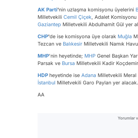
AK Parti
'
nin uzlaşma komisyonu üyelerini
Milletvekili
Cemil Çiçek
, Adalet Komisyonu
Gaziantep
Milletvekili Abdulhamit Gül yer al
CHP
'
de ise komisyona üye olarak
Muğla
Mi
Tezcan ve
Balıkesir
Milletvekili Namık Havut
MHP
'nin heyetinde;
MHP
Genel Başkan Yar
Parsak ve
Bursa
Milletvekili Kadir Koçdemir
HDP
heyetinde ise
Adana
Milletvekili Mera
İstanbul
Milletvekili Garo Paylan yer alacak
AA
Yorumlar v