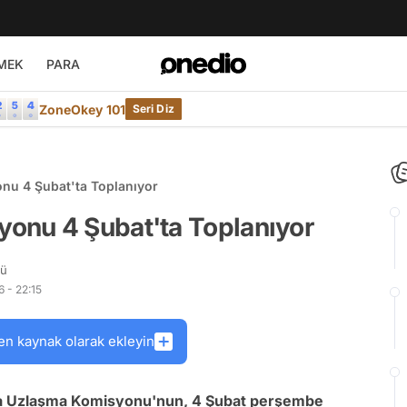
MEK
PARA
ZoneOkey 101
Seri Diz
u 4 Şubat'ta Toplanıyor
onu 4 Şubat'ta Toplanıyor
rü
 - 22:15
en kaynak olarak ekleyin
a Uzlaşma Komisyonu'nun, 4 Şubat perşembe