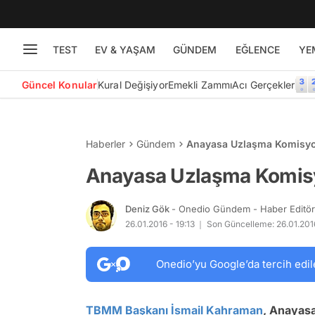
TEST
EV & YAŞAM
GÜNDEM
EĞLENCE
YE
Güncel Konular
Kural Değişiyor
Emekli Zammı
Acı Gerçekler
Haberler
Gündem
Anayasa Uzlaşma Komisyon
Anayasa Uzlaşma Komisy
Deniz Gök
- Onedio Gündem - Haber Editö
26.01.2016 - 19:13
Son Güncelleme: 26.01.2016
Onedio’yu Google’da tercih edil
TBMM Başkanı
İsmail Kahraman
, Anayas