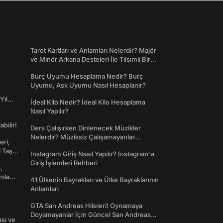
Tarot Kartları ve Anlamları Nelerdir? Majör
ve Minör Arkana Desteleri İle Tılsımlı Bir
Dünyaya Giriş
Burç Uyumu Hesaplama Nedir? Burç
Uyumu, Aşk Uyumu Nasıl Hesaplanır?
Yıl
İdeal Kilo Nedir? İdeal Kilo Hesaplama
Nasıl Yapılır?
abilir!
Ders Çalışırken Dinlenecek Müzikler
Nelerdir? Müziksiz Çalışamayanlar
eri,
Toplanın!
l Taş
Instagram Giriş Nasıl Yapılır? Instagram'a
Giriş İşlemleri Rehberi
,
nılan
41 Ülkenin Bayrakları ve Ülke Bayraklarının
Anlamları
GTA San Andreas Hileleri! Oynamaya
Doyamayanlar İçin Güncel San Andreas
ası ve