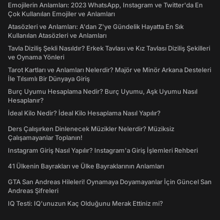
Emojilerin Anlamları: 2023 WhatsApp, Instagram ve Twitter'da En
Çok Kullanılan Emojiler ve Anlamları
Atasözleri ve Anlamları: A'dan Z'ye Gündelik Hayatta En Sık
Kullanılan Atasözleri ve Anlamları
Tavla Diziliş Şekli Nasıldır? Erkek Tavlası ve Kız Tavlası Diziliş Şekilleri
ve Oynama Yönleri
Tarot Kartları ve Anlamları Nelerdir? Majör ve Minör Arkana Desteleri
İle Tılsımlı Bir Dünyaya Giriş
Burç Uyumu Hesaplama Nedir? Burç Uyumu, Aşk Uyumu Nasıl
Hesaplanır?
İdeal Kilo Nedir? İdeal Kilo Hesaplama Nasıl Yapılır?
Ders Çalışırken Dinlenecek Müzikler Nelerdir? Müziksiz
Çalışamayanlar Toplanın!
Instagram Giriş Nasıl Yapılır? Instagram'a Giriş İşlemleri Rehberi
41 Ülkenin Bayrakları ve Ülke Bayraklarının Anlamları
GTA San Andreas Hileleri! Oynamaya Doyamayanlar İçin Güncel San
Andreas Şifreleri
IQ Testi: IQ'unuzun Kaç Olduğunu Merak Ettiniz mi?