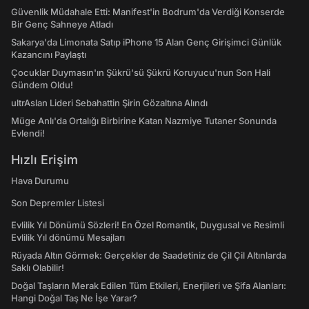
Güvenlik Müdahale Etti: Manifest'in Bodrum'da Verdiği Konserde
Bir Genç Sahneye Atladı
Sakarya'da Limonata Satıp iPhone 15 Alan Genç Girişimci Günlük
Kazancını Paylaştı
Çocuklar Duymasın'ın Şükrü'sü Şükrü Koruyucu'nun Son Hali
Gündem Oldu!
ultrAslan Lideri Sebahattin Şirin Gözaltına Alındı
Müge Anlı'da Ortalığı Birbirine Katan Nazmiye Tutaner Sonunda
Evlendi!
Hızlı Erişim
Hava Durumu
Son Depremler Listesi
Evlilik Yıl Dönümü Sözleri! En Özel Romantik, Duygusal ve Resimli
Evlilik Yıl dönümü Mesajları
Rüyada Altın Görmek: Gerçekler de Saadetiniz de Çil Çil Altınlarda
Saklı Olabilir!
Doğal Taşların Merak Edilen Tüm Etkileri, Enerjileri ve Şifa Alanları:
Hangi Doğal Taş Ne İşe Yarar?