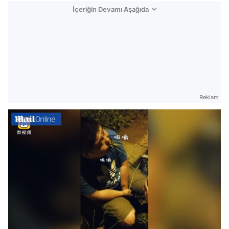
İçeriğin Devamı Aşağıda
Reklam
Video
/
Test