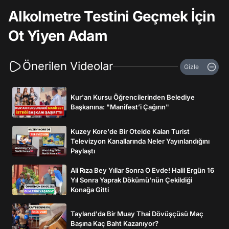
Alkolmetre Testini Geçmek İçin
Ot Yiyen Adam
Önerilen Videolar
Gizle
Kur'an Kursu Öğrencilerinden Belediye
Başkanına: "Manifest’i Çağırın"
Kuzey Kore'de Bir Otelde Kalan Turist
Televizyon Kanallarında Neler Yayınlandığını
Paylaştı
Ali Rıza Bey Yıllar Sonra O Evde! Halil Ergün 16
Yıl Sonra Yaprak Dökümü'nün Çekildiği
Konağa Gitti
Tayland'da Bir Muay Thai Dövüşçüsü Maç
Başına Kaç Baht Kazanıyor?