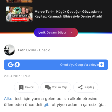
Merve Terim, Küçük Çocuğun Gözyaşlarına
Kayıtsız Kalamadı: Elbisesiyle Denize Atladı!
İçerik Devam Ediyor
Fatih UZUN
- Onedio
Onedio’yu Google'a ekleyin
20.04.2017 - 17:37
Favori
Yorum Yap
Paylaş
Alkol
testi için yanına gelen polisin alkolmetresine
üflemeden önce deli
gibi
ot yiyen adamın çaresizliği...