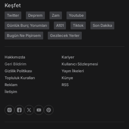
Keşfet
Twitter
Deprem
Zam
Youtube
Günlük Burç Yorumları
A101
Tiktok
Son Dakika
Bugün Ne Pişirsem
Gezilecek Yerler
Hakkımızda
Kariyer
Geri Bildirim
Kullanıcı Sözleşmesi
Gizlilik Politikası
Yayın İlkeleri
Topluluk Kuralları
Künye
Reklam
RSS
İletişim