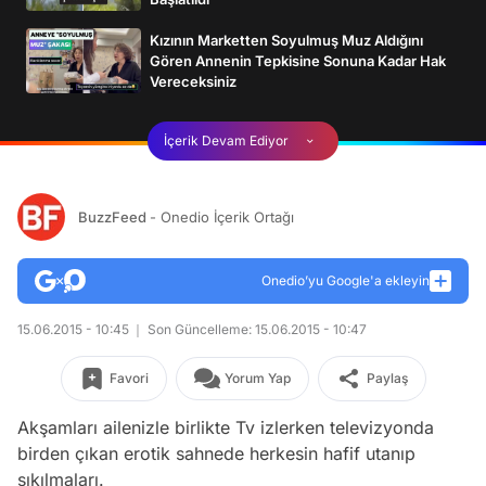
Kızının Marketten Soyulmuş Muz Aldığını
Gören Annenin Tepkisine Sonuna Kadar Hak
Vereceksiniz
İçerik Devam Ediyor
BuzzFeed
- Onedio İçerik Ortağı
Onedio’yu Google'a ekleyin
15.06.2015 - 10:45
Son Güncelleme: 15.06.2015 - 10:47
Favori
Yorum Yap
Paylaş
Akşamları ailenizle birlikte Tv izlerken televizyonda
birden çıkan erotik sahnede herkesin hafif utanıp
sıkılmaları.