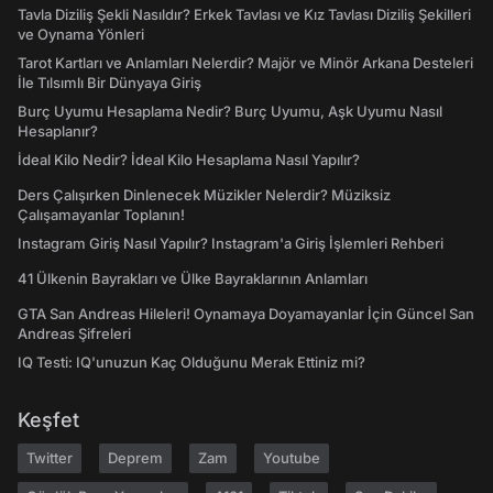
Tavla Diziliş Şekli Nasıldır? Erkek Tavlası ve Kız Tavlası Diziliş Şekilleri
ve Oynama Yönleri
Tarot Kartları ve Anlamları Nelerdir? Majör ve Minör Arkana Desteleri
İle Tılsımlı Bir Dünyaya Giriş
Burç Uyumu Hesaplama Nedir? Burç Uyumu, Aşk Uyumu Nasıl
Hesaplanır?
İdeal Kilo Nedir? İdeal Kilo Hesaplama Nasıl Yapılır?
Ders Çalışırken Dinlenecek Müzikler Nelerdir? Müziksiz
Çalışamayanlar Toplanın!
Instagram Giriş Nasıl Yapılır? Instagram'a Giriş İşlemleri Rehberi
41 Ülkenin Bayrakları ve Ülke Bayraklarının Anlamları
GTA San Andreas Hileleri! Oynamaya Doyamayanlar İçin Güncel San
Andreas Şifreleri
IQ Testi: IQ'unuzun Kaç Olduğunu Merak Ettiniz mi?
Keşfet
Twitter
Deprem
Zam
Youtube