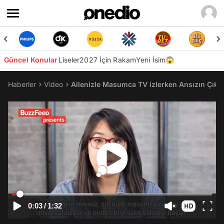
Güncel Konular
Liseler
2027 İçin Rakam
Yeni İsim😱
Haberler
Video
Ailenizle Masumca TV izlerken Ansızın Çıka
0:03
/
1:32