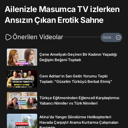
Ailenizle Masumca TV izlerken
Ansızın Çıkan Erotik Sahne
Önerilen Videolar
Gizle
Çene Ameliyatı Geçiren Bir Kadının Yaşadığı
Değişim Beğeni Topladı
Cem Adrian'ın Sarı Gelin Yorumu Tepki
Topladı: "Güzelim Türküyü Berbat Etmiş"
Türkçe Eğitmeninden Eğlenceli Karşılaştırma:
Yabancı Ninniler vs Türk Ninnileri
Atina'da Yangın Söndürme Helikopterleri
Havada Çarpıştı! Arama Kurtarma Çalışmaları
Başlatıldı