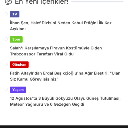
En Yeni İçerikler!
TV
İlhan Şen, Halef Dizisini Neden Kabul Ettiğini İlk Kez
Açıkladı
Spor
Salah'ı Karşılamaya Firavun Kostümüyle Giden
Trabzonspor Taraftarı Viral Oldu
Gündem
Fatih Altaylı'dan Erdal Beşikçioğlu'na Ağır Eleştiri: "Ulan
Siz Kamu Görevlisisiniz"
Yaşam
12 Ağustos'ta 3 Büyük Gökyüzü Olayı: Güneş Tutulması,
Meteor Yağmuru ve 6 Gezegen Geçidi