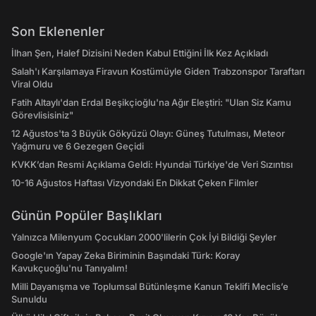
Son Eklenenler
İlhan Şen, Halef Dizisini Neden Kabul Ettiğini İlk Kez Açıkladı
Salah'ı Karşılamaya Firavun Kostümüyle Giden Trabzonspor Taraftarı
Viral Oldu
Fatih Altaylı'dan Erdal Beşikçioğlu'na Ağır Eleştiri: "Ulan Siz Kamu
Görevlisisiniz"
12 Ağustos'ta 3 Büyük Gökyüzü Olayı: Güneş Tutulması, Meteor
Yağmuru ve 6 Gezegen Geçidi
KVKK’dan Resmi Açıklama Geldi: Hyundai Türkiye'de Veri Sızıntısı
10-16 Ağustos Haftası Vizyondaki En Dikkat Çeken Filmler
Günün Popüler Başlıkları
Yalnızca Milenyum Çocukları 2000'lilerin Çok İyi Bildiği Şeyler
Google'ın Yapay Zeka Biriminin Başındaki Türk: Koray
Kavukçuoğlu'nu Tanıyalım!
Milli Dayanışma ve Toplumsal Bütünleşme Kanun Teklifi Meclis’e
Sunuldu