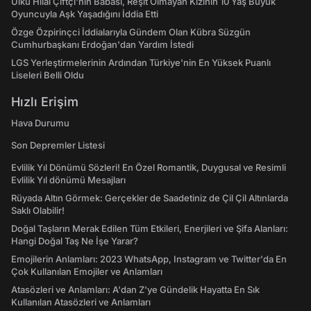
Ülkü Hilal Çiftçi'nin Babası, Reşit Olmayan Kızının 10 Yaş Büyük
Oyuncuyla Aşk Yaşadığını İddia Etti
Özge Özpirinçci İddialarıyla Gündem Olan Kübra Süzgün
Cumhurbaşkanı Erdoğan'dan Yardım İstedi
LGS Yerleştirmelerinin Ardından Türkiye'nin En Yüksek Puanlı
Liseleri Belli Oldu
Hızlı Erişim
Hava Durumu
Son Depremler Listesi
Evlilik Yıl Dönümü Sözleri! En Özel Romantik, Duygusal ve Resimli
Evlilik Yıl dönümü Mesajları
Rüyada Altın Görmek: Gerçekler de Saadetiniz de Çil Çil Altınlarda
Saklı Olabilir!
Doğal Taşların Merak Edilen Tüm Etkileri, Enerjileri ve Şifa Alanları:
Hangi Doğal Taş Ne İşe Yarar?
Emojilerin Anlamları: 2023 WhatsApp, Instagram ve Twitter'da En
Çok Kullanılan Emojiler ve Anlamları
Atasözleri ve Anlamları: A'dan Z'ye Gündelik Hayatta En Sık
Kullanılan Atasözleri ve Anlamları