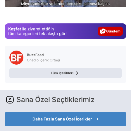
Video
Test
Keşfet
ile ziyaret ettiğin
Gündem
tüm kategorileri tek akışta gör!
Magazin
Video
BuzzFeed
Test
Onedio İçerik Ortağı
Tüm içerikleri
Sana Özel Seçtiklerimiz
Daha Fazla Sana Özel İçerikler