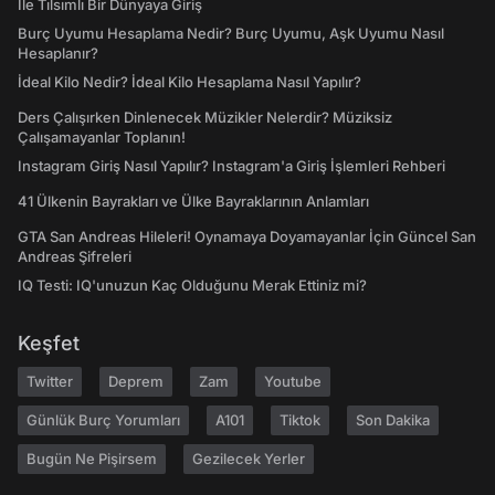
İle Tılsımlı Bir Dünyaya Giriş
Burç Uyumu Hesaplama Nedir? Burç Uyumu, Aşk Uyumu Nasıl
Hesaplanır?
İdeal Kilo Nedir? İdeal Kilo Hesaplama Nasıl Yapılır?
Ders Çalışırken Dinlenecek Müzikler Nelerdir? Müziksiz
Çalışamayanlar Toplanın!
Instagram Giriş Nasıl Yapılır? Instagram'a Giriş İşlemleri Rehberi
41 Ülkenin Bayrakları ve Ülke Bayraklarının Anlamları
GTA San Andreas Hileleri! Oynamaya Doyamayanlar İçin Güncel San
Andreas Şifreleri
IQ Testi: IQ'unuzun Kaç Olduğunu Merak Ettiniz mi?
Keşfet
Twitter
Deprem
Zam
Youtube
Günlük Burç Yorumları
A101
Tiktok
Son Dakika
Bugün Ne Pişirsem
Gezilecek Yerler