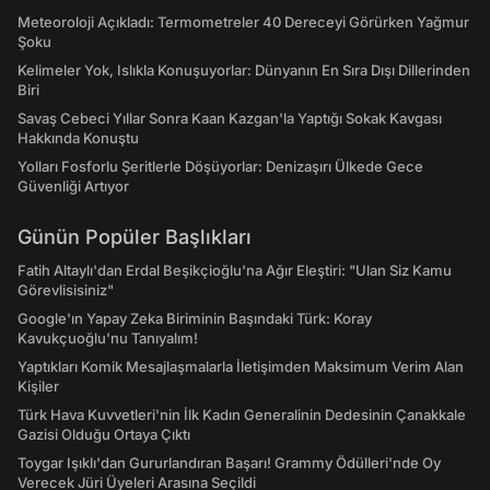
Meteoroloji Açıkladı: Termometreler 40 Dereceyi Görürken Yağmur
Şoku
Kelimeler Yok, Islıkla Konuşuyorlar: Dünyanın En Sıra Dışı Dillerinden
Biri
Savaş Cebeci Yıllar Sonra Kaan Kazgan'la Yaptığı Sokak Kavgası
Hakkında Konuştu
Yolları Fosforlu Şeritlerle Döşüyorlar: Denizaşırı Ülkede Gece
Güvenliği Artıyor
Günün Popüler Başlıkları
Fatih Altaylı'dan Erdal Beşikçioğlu'na Ağır Eleştiri: "Ulan Siz Kamu
Görevlisisiniz"
Google'ın Yapay Zeka Biriminin Başındaki Türk: Koray
Kavukçuoğlu'nu Tanıyalım!
Yaptıkları Komik Mesajlaşmalarla İletişimden Maksimum Verim Alan
Kişiler
Türk Hava Kuvvetleri'nin İlk Kadın Generalinin Dedesinin Çanakkale
Gazisi Olduğu Ortaya Çıktı
Toygar Işıklı'dan Gururlandıran Başarı! Grammy Ödülleri'nde Oy
Verecek Jüri Üyeleri Arasına Seçildi