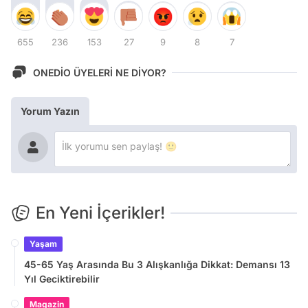
655
236
153
27
9
8
7
ONEDİO ÜYELERİ NE DİYOR?
Yorum Yazın
En Yeni İçerikler!
Yaşam
45-65 Yaş Arasında Bu 3 Alışkanlığa Dikkat: Demansı 13
Yıl Geciktirebilir
Magazin