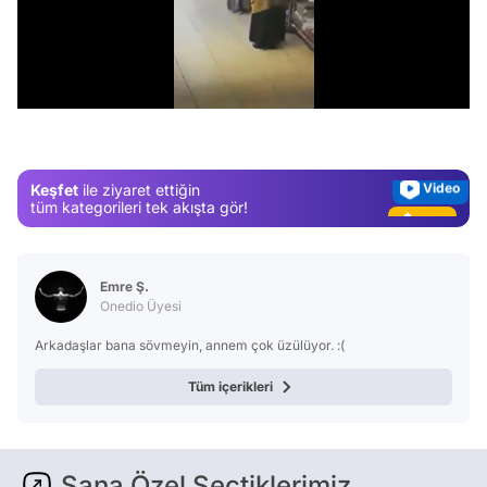
Video
Test
/
Gündem
Magazin
Video
Keşfet
ile ziyaret ettiğin
Test
tüm kategorileri tek akışta gör!
Emre Ş.
Onedio Üyesi
Arkadaşlar bana sövmeyin, annem çok üzülüyor. :(
Tüm içerikleri
Sana Özel Seçtiklerimiz