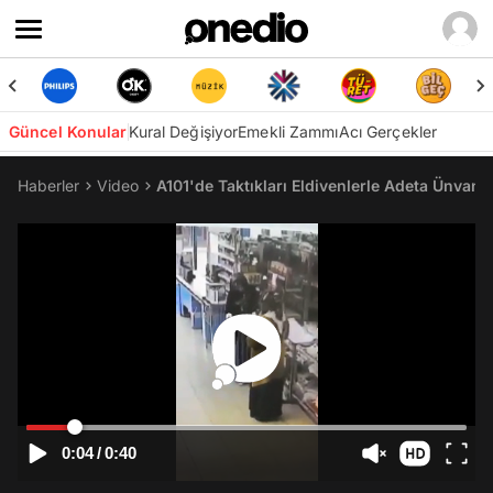
Güncel Konular
Kural Değişiyor
Emekli Zammı
Acı Gerçekler
Haberler
Video
A101'de Taktıkları Eldivenlerle Adeta Ünvan
0:04
/
0:40