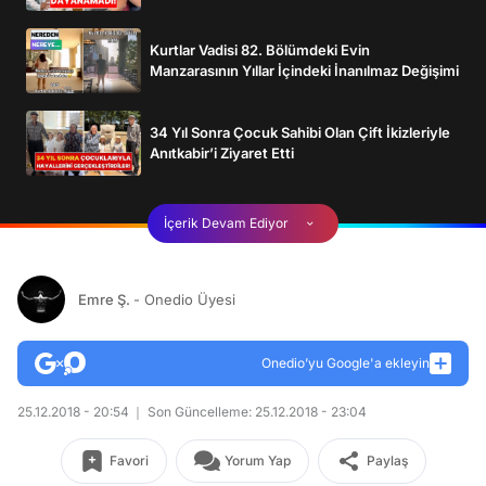
Kurtlar Vadisi 82. Bölümdeki Evin
Manzarasının Yıllar İçindeki İnanılmaz Değişimi
34 Yıl Sonra Çocuk Sahibi Olan Çift İkizleriyle
Anıtkabir’i Ziyaret Etti
İçerik Devam Ediyor
Emre Ş.
- Onedio Üyesi
Onedio’yu Google'a ekleyin
25.12.2018 - 20:54
Son Güncelleme: 25.12.2018 - 23:04
Favori
Yorum Yap
Paylaş