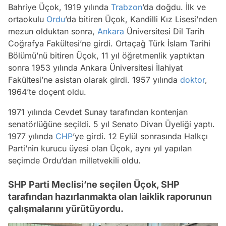
Bahriye Üçok, 1919 yılında
Trabzon
’da doğdu. İlk ve
ortaokulu
Ordu
’da bitiren Üçok, Kandilli Kız Lisesi’nden
mezun olduktan sonra,
Ankara
Üniversitesi Dil Tarih
Coğrafya Fakültesi’ne girdi. Ortaçağ Türk İslam Tarihi
Bölümü’nü bitiren Üçok, 11 yıl öğretmenlik yaptıktan
sonra 1953 yılında Ankara Üniversitesi İlahiyat
Fakültesi’ne asistan olarak girdi. 1957 yılında
doktor
,
1964’te doçent oldu.
1971 yılında Cevdet Sunay tarafından kontenjan
senatörlüğüne seçildi. 5 yıl Senato Divan Üyeliği yaptı.
1977 yılında
CHP
’ye girdi. 12 Eylül sonrasında Halkçı
Parti’nin kurucu üyesi olan Üçok, aynı yıl yapılan
seçimde Ordu’dan milletvekili oldu.
SHP Parti Meclisi’ne seçilen Üçok, SHP
tarafından hazırlanmakta olan laiklik raporunun
çalışmalarını yürütüyordu.