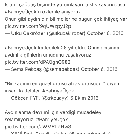
İslamı çağdaş biçimde yorumlayan laiklik savunucusu
#BahriyeÜçok
'u özlemle anıyoruz
Onun gibi aydın din bilimcilerine bugün çok ihtiyaç var
pic.twitter.com/9qUWzpyJ2p
— Utku Çakırözer (@utkucakirozer)
October 6, 2016
#BahriyeÜçok
katledileli 26 yıl oldu. Onun anısında,
aydınlık günlerin umudunu yaşatıyoruz.
pic.twitter.com/dPAQgnQ982
— Sema Pekdaş (@semapekdas)
October 6, 2016
"Bir kadının en güzel örtüsü ahlak örtüsüdür" diyen
insanı katlettiler..
#BahriyeÜçok
— Gökçen ϜϓſϞ (@trkcuayy)
6 Ekim 2016
Aydınlanma devrimi için verdiği mücadeleyi
selamlıyoruz.
#BahriyeÜçok
pic.twitter.com/JWM61RlHw3
— YENİ Parti Gençlik Kolları (@yepyenigenclik)