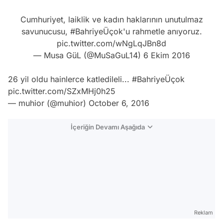
Cumhuriyet, laiklik ve kadın haklarının unutulmaz
savunucusu,
#BahriyeÜçok
'u rahmetle anıyoruz.
pic.twitter.com/wNgLqJBn8d
— Musa GüL (@MuSaGuL14)
6 Ekim 2016
26 yil oldu hainlerce katledileli...
#BahriyeÜçok
pic.twitter.com/SZxMHj0h25
— muhior (@muhior)
October 6, 2016
İçeriğin Devamı Aşağıda
Reklam