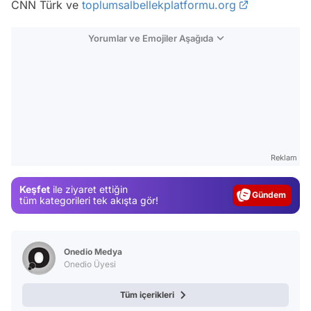
CNN Türk ve
toplumsalbellekplatformu.org
Yorumlar ve Emojiler Aşağıda
Video
Reklam
Test
Keşfet
ile ziyaret ettiğin
Gündem
tüm kategorileri tek akışta gör!
Magazin
Video
Onedio Medya
Test
Onedio Üyesi
Tüm içerikleri