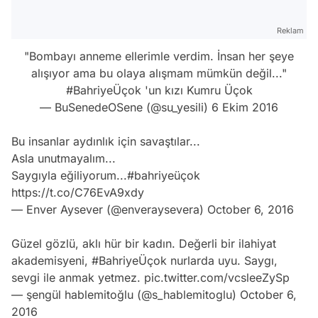
Reklam
"Bombayı anneme ellerimle verdim. İnsan her şeye
alışıyor ama bu olaya alışmam mümkün değil..."
#BahriyeÜçok
'un kızı Kumru Üçok
— BuSenedeOSene (@su_yesili)
6 Ekim 2016
Bu insanlar aydınlık için savaştılar...
Asla unutmayalım...
Saygıyla eğiliyorum...
#bahriyeüçok
https://t.co/C76EvA9xdy
— Enver Aysever (@enveraysevera)
October 6, 2016
Güzel gözlü, aklı hür bir kadın. Değerli bir ilahiyat
akademisyeni,
#BahriyeÜçok
nurlarda uyu. Saygı,
sevgi ile anmak yetmez.
pic.twitter.com/vcsleeZySp
— şengül hablemitoğlu (@s_hablemitoglu)
October 6,
2016