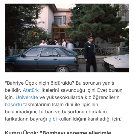
“Bahriye Üçok niçin öldürüldü? Bu sorunun yanıtı
bellidir.
Atatürk
ilkelerini savunduğu için! Evet bunun
için.
Üniversite
ve yüksekokullarda kız öğrencilerin
başörtü
takmalarının İslam dini ile ilgisinin
bulunmadığını, türban ve başörtünün birtakım
tarikatların bayrağı
gibi
kullanıldığını kanıtladığı için.'
Kumru Üçok: "Bombayı anneme ellerimle