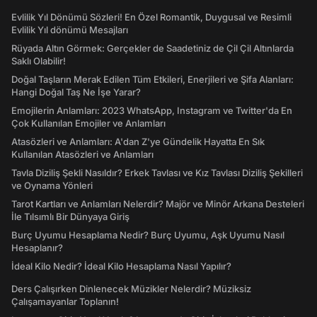
Evlilik Yıl Dönümü Sözleri! En Özel Romantik, Duygusal ve Resimli
Evlilik Yıl dönümü Mesajları
Rüyada Altın Görmek: Gerçekler de Saadetiniz de Çil Çil Altınlarda
Saklı Olabilir!
Doğal Taşların Merak Edilen Tüm Etkileri, Enerjileri ve Şifa Alanları:
Hangi Doğal Taş Ne İşe Yarar?
Emojilerin Anlamları: 2023 WhatsApp, Instagram ve Twitter'da En
Çok Kullanılan Emojiler ve Anlamları
Atasözleri ve Anlamları: A'dan Z'ye Gündelik Hayatta En Sık
Kullanılan Atasözleri ve Anlamları
Tavla Diziliş Şekli Nasıldır? Erkek Tavlası ve Kız Tavlası Diziliş Şekilleri
ve Oynama Yönleri
Tarot Kartları ve Anlamları Nelerdir? Majör ve Minör Arkana Desteleri
İle Tılsımlı Bir Dünyaya Giriş
Burç Uyumu Hesaplama Nedir? Burç Uyumu, Aşk Uyumu Nasıl
Hesaplanır?
İdeal Kilo Nedir? İdeal Kilo Hesaplama Nasıl Yapılır?
Ders Çalışırken Dinlenecek Müzikler Nelerdir? Müziksiz
Çalışamayanlar Toplanın!