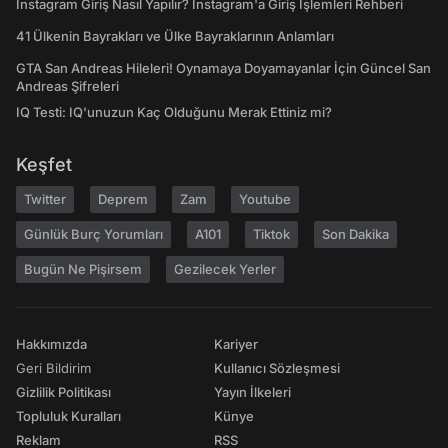
Instagram Giriş Nasıl Yapılır? Instagram'a Giriş İşlemleri Rehberi
41 Ülkenin Bayrakları ve Ülke Bayraklarının Anlamları
GTA San Andreas Hileleri! Oynamaya Doyamayanlar İçin Güncel San
Andreas Şifreleri
IQ Testi: IQ'unuzun Kaç Olduğunu Merak Ettiniz mi?
Keşfet
Twitter
Deprem
Zam
Youtube
Günlük Burç Yorumları
A101
Tiktok
Son Dakika
Bugün Ne Pişirsem
Gezilecek Yerler
Hakkımızda
Kariyer
Geri Bildirim
Kullanıcı Sözleşmesi
Gizlilik Politikası
Yayın İlkeleri
Topluluk Kuralları
Künye
Reklam
RSS