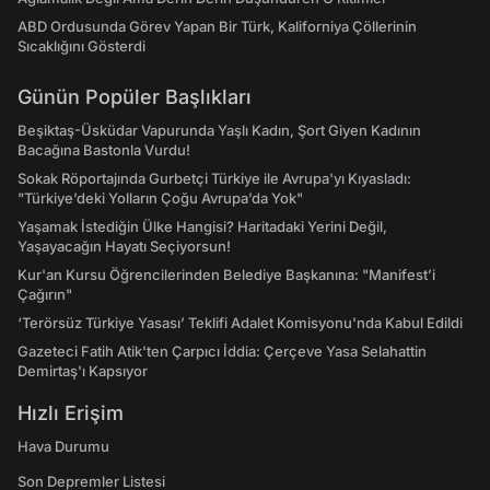
ABD Ordusunda Görev Yapan Bir Türk, Kaliforniya Çöllerinin
Sıcaklığını Gösterdi
Günün Popüler Başlıkları
Beşiktaş-Üsküdar Vapurunda Yaşlı Kadın, Şort Giyen Kadının
Bacağına Bastonla Vurdu!
Sokak Röportajında Gurbetçi Türkiye ile Avrupa'yı Kıyasladı:
"Türkiye’deki Yolların Çoğu Avrupa’da Yok"
Yaşamak İstediğin Ülke Hangisi? Haritadaki Yerini Değil,
Yaşayacağın Hayatı Seçiyorsun!
Kur'an Kursu Öğrencilerinden Belediye Başkanına: "Manifest’i
Çağırın"
‘Terörsüz Türkiye Yasası’ Teklifi Adalet Komisyonu'nda Kabul Edildi
Gazeteci Fatih Atik'ten Çarpıcı İddia: Çerçeve Yasa Selahattin
Demirtaş'ı Kapsıyor
Hızlı Erişim
Hava Durumu
Son Depremler Listesi