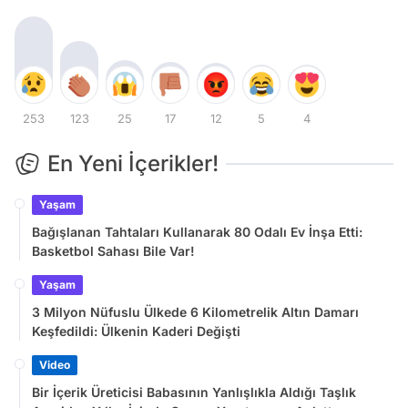
253
123
25
17
12
5
4
En Yeni İçerikler!
Yaşam
Bağışlanan Tahtaları Kullanarak 80 Odalı Ev İnşa Etti:
Basketbol Sahası Bile Var!
Yaşam
3 Milyon Nüfuslu Ülkede 6 Kilometrelik Altın Damarı
Keşfedildi: Ülkenin Kaderi Değişti
Video
Bir İçerik Üreticisi Babasının Yanlışlıkla Aldığı Taşlık