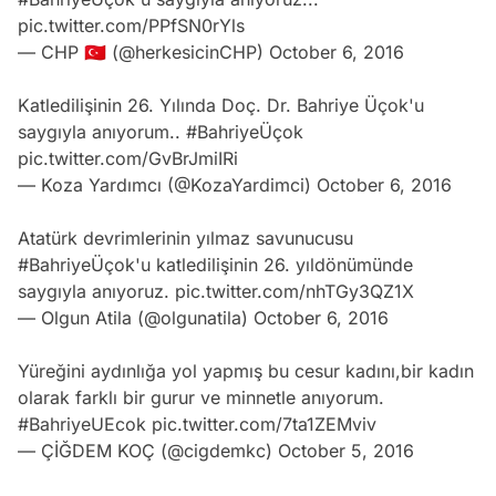
pic.twitter.com/PPfSN0rYls
— CHP 🇹🇷 (@herkesicinCHP)
October 6, 2016
Katledilişinin 26. Yılında Doç. Dr. Bahriye Üçok'u
saygıyla anıyorum..
#BahriyeÜçok
pic.twitter.com/GvBrJmiIRi
— Koza Yardımcı (@KozaYardimci)
October 6, 2016
Atatürk devrimlerinin yılmaz savunucusu
#BahriyeÜçok
'u katledilişinin 26. yıldönümünde
saygıyla anıyoruz.
pic.twitter.com/nhTGy3QZ1X
— Olgun Atila (@olgunatila)
October 6, 2016
Yüreğini aydınlığa yol yapmış bu cesur kadını,bir kadın
olarak farklı bir gurur ve minnetle anıyorum.
#BahriyeUEcok
pic.twitter.com/7ta1ZEMviv
— ÇİĞDEM KOÇ (@cigdemkc)
October 5, 2016