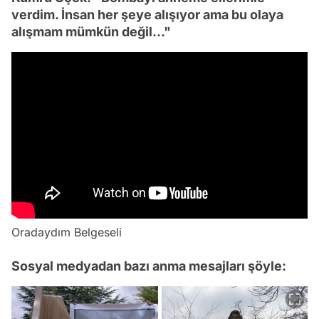
verdim. İnsan her şeye alışıyor ama bu olaya
alışmam mümkün değil..."
Oradaydım Belgeseli
Sosyal medyadan bazı anma mesajları şöyle: