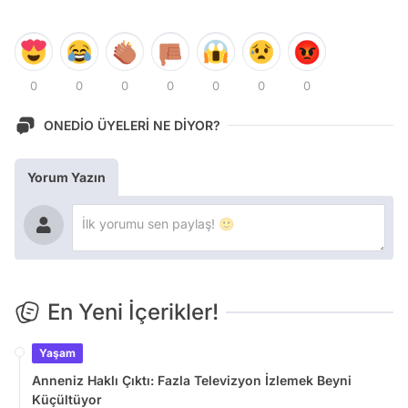
0
0
0
0
0
0
0
ONEDİO ÜYELERİ NE DİYOR?
Yorum Yazın
En Yeni İçerikler!
Yaşam
Anneniz Haklı Çıktı: Fazla Televizyon İzlemek Beyni
Küçültüyor