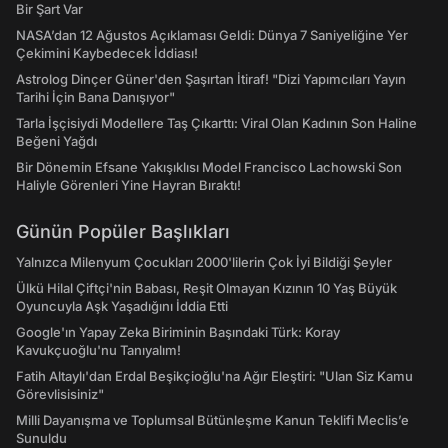
Bir Şart Var
NASA’dan 12 Ağustos Açıklaması Geldi: Dünya 7 Saniyeliğine Yer
Çekimini Kaybedecek İddiası!
Astrolog Dinçer Güner'den Şaşırtan İtiraf! "Dizi Yapımcıları Yayın
Tarihi İçin Bana Danışıyor"
Tarla İşçisiydi Modellere Taş Çıkarttı: Viral Olan Kadının Son Haline
Beğeni Yağdı
Bir Dönemin Efsane Yakışıklısı Model Francisco Lachowski Son
Haliyle Görenleri Yine Hayran Bıraktı!
Günün Popüler Başlıkları
Yalnızca Milenyum Çocukları 2000'lilerin Çok İyi Bildiği Şeyler
Ülkü Hilal Çiftçi'nin Babası, Reşit Olmayan Kızının 10 Yaş Büyük
Oyuncuyla Aşk Yaşadığını İddia Etti
Google'ın Yapay Zeka Biriminin Başındaki Türk: Koray
Kavukçuoğlu'nu Tanıyalım!
Fatih Altaylı'dan Erdal Beşikçioğlu'na Ağır Eleştiri: "Ulan Siz Kamu
Görevlisisiniz"
Milli Dayanışma ve Toplumsal Bütünleşme Kanun Teklifi Meclis’e
Sunuldu