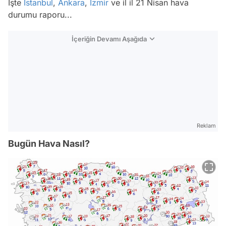
İşte
İstanbul
,
Ankara
,
İzmir
ve il il 21 Nisan hava
durumu raporu...
İçeriğin Devamı Aşağıda
Reklam
Bugün Hava Nasıl?