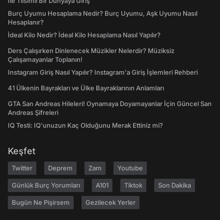
İle Tılsımlı Bir Dünyaya Giriş
Burç Uyumu Hesaplama Nedir? Burç Uyumu, Aşk Uyumu Nasıl
Hesaplanır?
İdeal Kilo Nedir? İdeal Kilo Hesaplama Nasıl Yapılır?
Ders Çalışırken Dinlenecek Müzikler Nelerdir? Müziksiz
Çalışamayanlar Toplanın!
Instagram Giriş Nasıl Yapılır? Instagram'a Giriş İşlemleri Rehberi
41 Ülkenin Bayrakları ve Ülke Bayraklarının Anlamları
GTA San Andreas Hileleri! Oynamaya Doyamayanlar İçin Güncel San
Andreas Şifreleri
IQ Testi: IQ'unuzun Kaç Olduğunu Merak Ettiniz mi?
Keşfet
Twitter
Deprem
Zam
Youtube
Günlük Burç Yorumları
A101
Tiktok
Son Dakika
Bugün Ne Pişirsem
Gezilecek Yerler