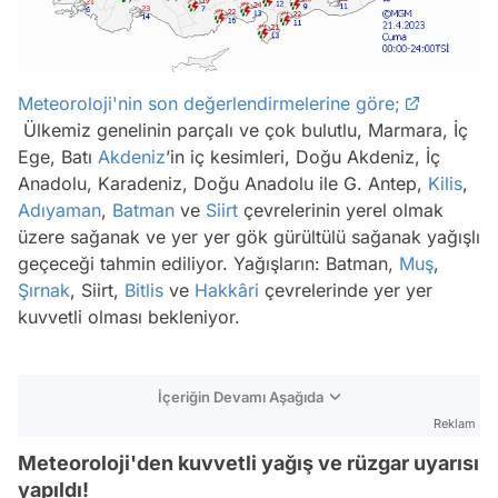
Meteoroloji'nin son değerlendirmelerine göre;
Ülkemiz genelinin parçalı ve çok bulutlu, Marmara, İç
Ege, Batı
Akdeniz
’in iç kesimleri, Doğu Akdeniz, İç
Anadolu, Karadeniz, Doğu Anadolu ile G. Antep,
Kilis
,
Adıyaman
,
Batman
ve
Siirt
çevrelerinin yerel olmak
üzere sağanak ve yer yer gök gürültülü sağanak yağışlı
geçeceği tahmin ediliyor. Yağışların: Batman,
Muş
,
Şırnak
, Siirt,
Bitlis
ve
Hakkâri
çevrelerinde yer yer
kuvvetli olması bekleniyor.
İçeriğin Devamı Aşağıda
Reklam
Meteoroloji'den kuvvetli yağış ve rüzgar uyarısı
yapıldı!