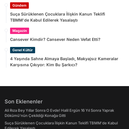
Gündem
Suça Sürüklenen Çocuklara İlişkin Kanun Teklifi
TBMM'de Kabul Edilerek Yasalaştı
Magazin
Cansever Kimdir? Cansever Neden Vefat Etti?
Genel Kültür
4 Yaşında Sahne Almaya Başladı, Makyajsız Kameralar
Karşısına Çıkıyor: Kim Bu Şarkıcı?
Son Eklenenler
Ali Rıza Bey Yıllar Sonra O Evde! Halil Ergün 16 Yıl Sonra Yaprak
Dökümü'nün Çekildiği Konağa Gitti
Suça Sürüklenen Çocuklara İlişkin Kanun Teklifi TBMM'de Kabul
Edilerek Yasalaştı