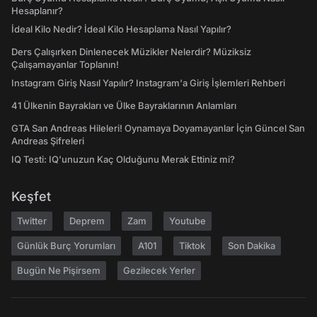
Hesaplanır?
İdeal Kilo Nedir? İdeal Kilo Hesaplama Nasıl Yapılır?
Ders Çalışırken Dinlenecek Müzikler Nelerdir? Müziksiz
Çalışamayanlar Toplanın!
Instagram Giriş Nasıl Yapılır? Instagram'a Giriş İşlemleri Rehberi
41 Ülkenin Bayrakları ve Ülke Bayraklarının Anlamları
GTA San Andreas Hileleri! Oynamaya Doyamayanlar İçin Güncel San
Andreas Şifreleri
IQ Testi: IQ'unuzun Kaç Olduğunu Merak Ettiniz mi?
Keşfet
Twitter
Deprem
Zam
Youtube
Günlük Burç Yorumları
A101
Tiktok
Son Dakika
Bugün Ne Pişirsem
Gezilecek Yerler