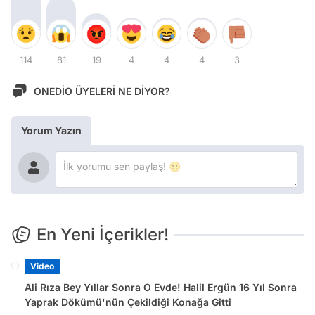
114
81
19
4
4
4
3
ONEDİO ÜYELERİ NE DİYOR?
Yorum Yazın
En Yeni İçerikler!
Video
Ali Rıza Bey Yıllar Sonra O Evde! Halil Ergün 16 Yıl Sonra
Yaprak Dökümü'nün Çekildiği Konağa Gitti