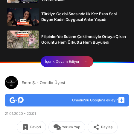
Türkiye Gezisi Sırasında İlk Kez Ezan Sesi
Duyan Kadın Duygusal Anlar Yaşadı
Filipinler'de Suların Çekilmesiyle Ortaya Çıkan
Görüntü Hem Ürküttü Hem Büyüledi
İçerik Devam Ediyor
Emre Ş.
- Onedio Üyesi
Onedio’yu Google'a ekleyin
21.01.2020 - 20:01
Favori
Yorum Yap
Paylaş