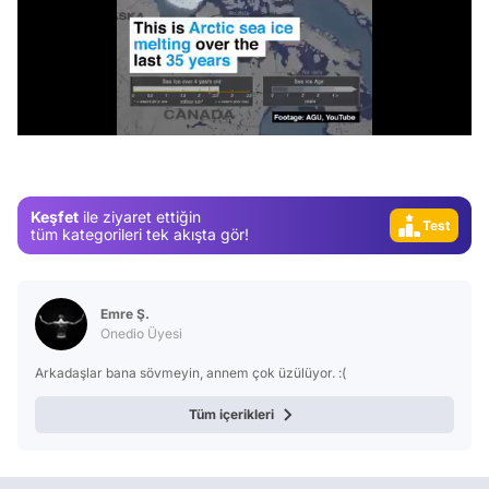
Video
Test
/
Gündem
Magazin
Video
Keşfet
ile ziyaret ettiğin
Test
tüm kategorileri tek akışta gör!
Emre Ş.
Onedio Üyesi
Arkadaşlar bana sövmeyin, annem çok üzülüyor. :(
Tüm içerikleri