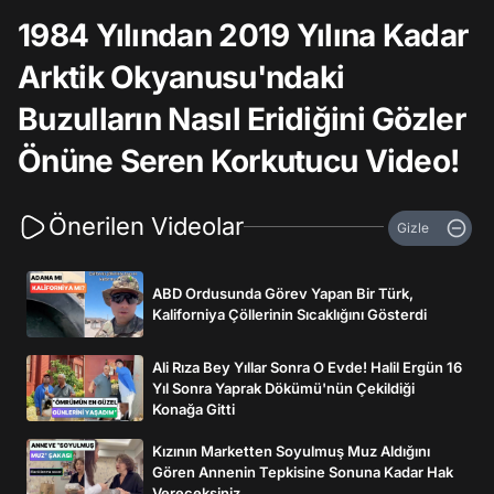
1984 Yılından 2019 Yılına Kadar
Arktik Okyanusu'ndaki
Buzulların Nasıl Eridiğini Gözler
Önüne Seren Korkutucu Video!
Önerilen Videolar
Gizle
ABD Ordusunda Görev Yapan Bir Türk,
Kaliforniya Çöllerinin Sıcaklığını Gösterdi
Ali Rıza Bey Yıllar Sonra O Evde! Halil Ergün 16
Yıl Sonra Yaprak Dökümü'nün Çekildiği
Konağa Gitti
Kızının Marketten Soyulmuş Muz Aldığını
Gören Annenin Tepkisine Sonuna Kadar Hak
Vereceksiniz