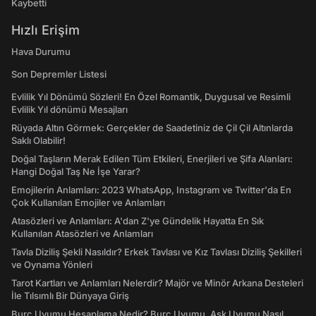
Kaybetti
Hızlı Erişim
Hava Durumu
Son Depremler Listesi
Evlilik Yıl Dönümü Sözleri! En Özel Romantik, Duygusal ve Resimli
Evlilik Yıl dönümü Mesajları
Rüyada Altın Görmek: Gerçekler de Saadetiniz de Çil Çil Altınlarda
Saklı Olabilir!
Doğal Taşların Merak Edilen Tüm Etkileri, Enerjileri ve Şifa Alanları:
Hangi Doğal Taş Ne İşe Yarar?
Emojilerin Anlamları: 2023 WhatsApp, Instagram ve Twitter'da En
Çok Kullanılan Emojiler ve Anlamları
Atasözleri ve Anlamları: A'dan Z'ye Gündelik Hayatta En Sık
Kullanılan Atasözleri ve Anlamları
Tavla Diziliş Şekli Nasıldır? Erkek Tavlası ve Kız Tavlası Diziliş Şekilleri
ve Oynama Yönleri
Tarot Kartları ve Anlamları Nelerdir? Majör ve Minör Arkana Desteleri
İle Tılsımlı Bir Dünyaya Giriş
Burç Uyumu Hesaplama Nedir? Burç Uyumu, Aşk Uyumu Nasıl