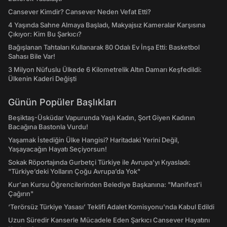
Cansever Kimdir? Cansever Neden Vefat Etti?
4 Yaşında Sahne Almaya Başladı, Makyajsız Kameralar Karşısına
Çıkıyor: Kim Bu Şarkıcı?
Bağışlanan Tahtaları Kullanarak 80 Odalı Ev İnşa Etti: Basketbol
Sahası Bile Var!
3 Milyon Nüfuslu Ülkede 6 Kilometrelik Altın Damarı Keşfedildi:
Ülkenin Kaderi Değişti
Günün Popüler Başlıkları
Beşiktaş-Üsküdar Vapurunda Yaşlı Kadın, Şort Giyen Kadının
Bacağına Bastonla Vurdu!
Yaşamak İstediğin Ülke Hangisi? Haritadaki Yerini Değil,
Yaşayacağın Hayatı Seçiyorsun!
Sokak Röportajında Gurbetçi Türkiye ile Avrupa'yı Kıyasladı:
"Türkiye’deki Yolların Çoğu Avrupa’da Yok"
Kur'an Kursu Öğrencilerinden Belediye Başkanına: "Manifest’i
Çağırın"
‘Terörsüz Türkiye Yasası’ Teklifi Adalet Komisyonu'nda Kabul Edildi
Uzun Süredir Kanserle Mücadele Eden Şarkıcı Cansever Hayatını