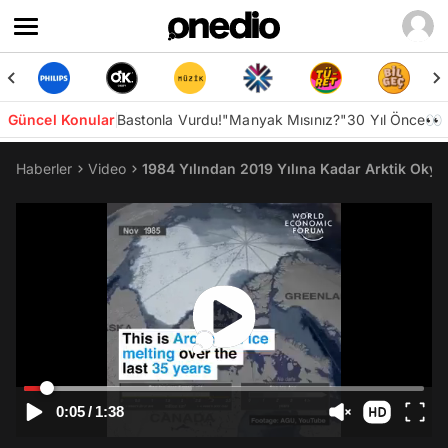
Güncel Konular
Bastonla Vurdu!
"Manyak Mısınız?"
30 Yıl Önce👀
Haberler
Video
1984 Yılından 2019 Yılına Kadar Arktik Okya
0:05
/
1:38