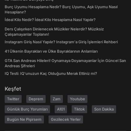
Burç Uyumu Hesaplama Nedir? Burç Uyumu, Aşk Uyumu Nasıl
Hesaplanır?
İdeal Kilo Nedir? İdeal Kilo Hesaplama Nasıl Yapılır?
Ders Çalışırken Dinlenecek Müzikler Nelerdir? Müziksiz
Çalışamayanlar Toplanın!
Instagram Giriş Nasıl Yapılır? Instagram'a Giriş İşlemleri Rehberi
41 Ülkenin Bayrakları ve Ülke Bayraklarının Anlamları
GTA San Andreas Hileleri! Oynamaya Doyamayanlar İçin Güncel San
Andreas Şifreleri
IQ Testi: IQ'unuzun Kaç Olduğunu Merak Ettiniz mi?
Keşfet
Twitter
Deprem
Zam
Youtube
Günlük Burç Yorumları
A101
Tiktok
Son Dakika
Bugün Ne Pişirsem
Gezilecek Yerler