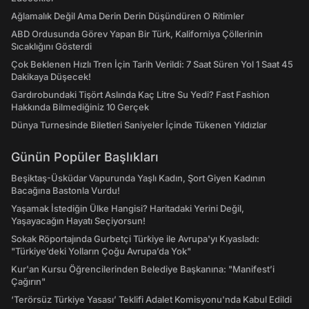
caddePeki ne oldu da kiralar bu kadar
Ağlamalık Değil Ama Derin Derin Düşündüren O Ritimler
yükseldi, değişen neydi? Kira artışları ne
ABD Ordusunda Görev Yapan Bir Türk, Kaliforniya Çöllerinin
anlama geliyor, esnaf bu artışlardan nasıl
Sıcaklığını Gösterdi
etkileniyordu? Al Jazeera muhabiri Murat Utku
Çok Beklenen Hızlı Tren İçin Tarih Verildi: 7 Saat Süren Yol 1 Saat 45
her üç caddeye gidip yıllardır bölgede esnaflık
Dakikaya Düşecek!
yapanlar ile konuştu
Gardırobundaki Tişört Aslında Kaç Litre Su Yedi? Fast Fashion
Hakkında Bilmediğiniz 10 Gerçek
Dünya Turnesinde Biletleri Saniyeler İçinde Tükenen Yıldızlar
Günün Popüler Başlıkları
Beşiktaş-Üsküdar Vapurunda Yaşlı Kadın, Şort Giyen Kadının
Bacağına Bastonla Vurdu!
Yaşamak İstediğin Ülke Hangisi? Haritadaki Yerini Değil,
Yaşayacağın Hayatı Seçiyorsun!
Sokak Röportajında Gurbetçi Türkiye ile Avrupa'yı Kıyasladı:
"Türkiye’deki Yolların Çoğu Avrupa’da Yok"
Kur'an Kursu Öğrencilerinden Belediye Başkanına: "Manifest’i
Çağırın"
‘Terörsüz Türkiye Yasası’ Teklifi Adalet Komisyonu'nda Kabul Edildi