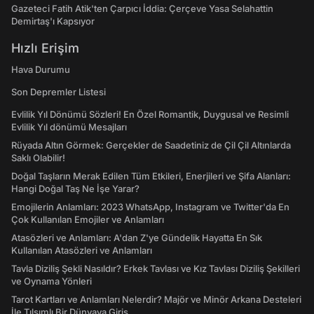
Gazeteci Fatih Atik'ten Çarpıcı İddia: Çerçeve Yasa Selahattin
Demirtaş'ı Kapsıyor
Hızlı Erişim
Hava Durumu
Son Depremler Listesi
Evlilik Yıl Dönümü Sözleri! En Özel Romantik, Duygusal ve Resimli
Evlilik Yıl dönümü Mesajları
Rüyada Altın Görmek: Gerçekler de Saadetiniz de Çil Çil Altınlarda
Saklı Olabilir!
Doğal Taşların Merak Edilen Tüm Etkileri, Enerjileri ve Şifa Alanları:
Hangi Doğal Taş Ne İşe Yarar?
Emojilerin Anlamları: 2023 WhatsApp, Instagram ve Twitter'da En
Çok Kullanılan Emojiler ve Anlamları
Atasözleri ve Anlamları: A'dan Z'ye Gündelik Hayatta En Sık
Kullanılan Atasözleri ve Anlamları
Tavla Diziliş Şekli Nasıldır? Erkek Tavlası ve Kız Tavlası Diziliş Şekilleri
ve Oynama Yönleri
Tarot Kartları ve Anlamları Nelerdir? Majör ve Minör Arkana Desteleri
İle Tılsımlı Bir Dünyaya Giriş