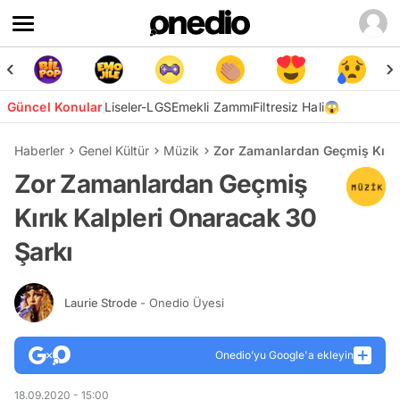
Güncel Konular
Liseler-LGS
Emekli Zammı
Filtresiz Hali😱
Haberler
Genel Kültür
Müzik
Zor Zamanlardan Geçmiş Kırık
Zor Zamanlardan Geçmiş
Kırık Kalpleri Onaracak 30
Şarkı
Laurie Strode
- Onedio Üyesi
Onedio’yu Google'a ekleyin
18.09.2020 - 15:00