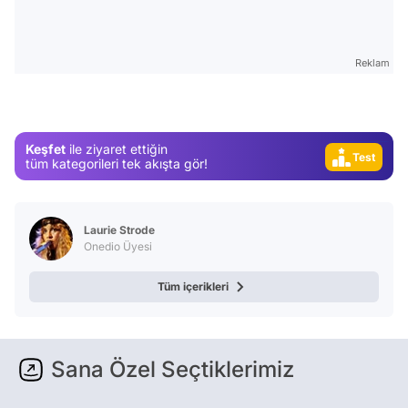
Video
Test
Reklam
Gündem
Magazin
Video
Keşfet
ile ziyaret ettiğin
Test
tüm kategorileri tek akışta gör!
Laurie Strode
Onedio Üyesi
Tüm içerikleri
Sana Özel Seçtiklerimiz