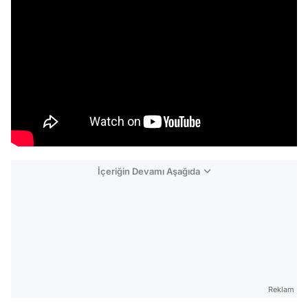
İçeriğin Devamı Aşağıda
Reklam