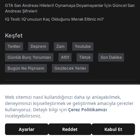
GTA San Andreas Hileleri! Oynamaya Doyamayanlar İçin Güncel San
Andreas Şifreleri
IQ Testi: IQ'unuzun Kaç Olduğunu Merak Ettiniz mi?
Keşfet
Twitter
Deprem
Zam
Youtube
Günlük Burç Yorumları
A101
Tiktok
Son Dakika
Bugün Ne Pişirsem
Gezilecek Yerler
Hakkımızda
Kariyer
Geri Bildirim
Kullanıcı Sözleşmesi
Gizlilik Politikası
Yayın İlkeleri
Topluluk Kuralları
Künye
Reklam
RSS
İletişim