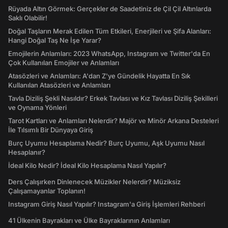
Rüyada Altın Görmek: Gerçekler de Saadetiniz de Çil Çil Altınlarda
Saklı Olabilir!
Doğal Taşların Merak Edilen Tüm Etkileri, Enerjileri ve Şifa Alanları:
Hangi Doğal Taş Ne İşe Yarar?
Emojilerin Anlamları: 2023 WhatsApp, Instagram ve Twitter'da En
Çok Kullanılan Emojiler ve Anlamları
Atasözleri ve Anlamları: A'dan Z'ye Gündelik Hayatta En Sık
Kullanılan Atasözleri ve Anlamları
Tavla Diziliş Şekli Nasıldır? Erkek Tavlası ve Kız Tavlası Diziliş Şekilleri
ve Oynama Yönleri
Tarot Kartları ve Anlamları Nelerdir? Majör ve Minör Arkana Desteleri
İle Tılsımlı Bir Dünyaya Giriş
Burç Uyumu Hesaplama Nedir? Burç Uyumu, Aşk Uyumu Nasıl
Hesaplanır?
İdeal Kilo Nedir? İdeal Kilo Hesaplama Nasıl Yapılır?
Ders Çalışırken Dinlenecek Müzikler Nelerdir? Müziksiz
Çalışamayanlar Toplanın!
Instagram Giriş Nasıl Yapılır? Instagram'a Giriş İşlemleri Rehberi
41 Ülkenin Bayrakları ve Ülke Bayraklarının Anlamları