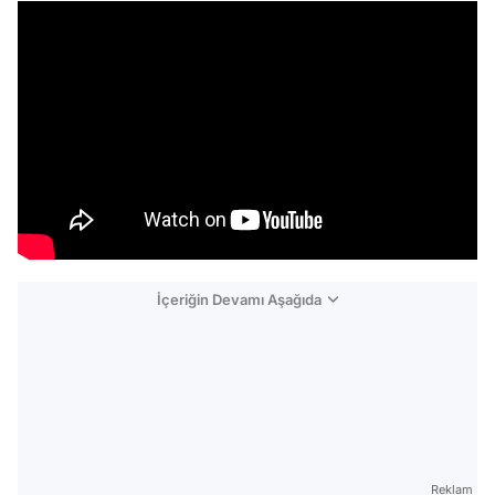
İçeriğin Devamı Aşağıda
Reklam