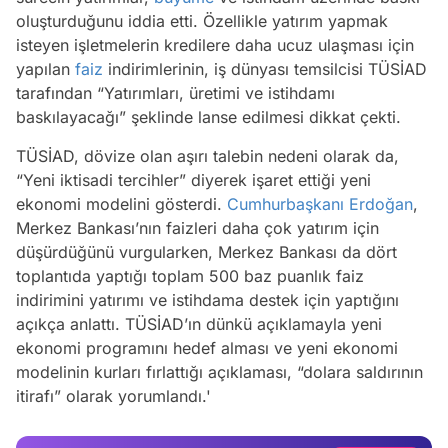
oluşturduğunu iddia etti. Özellikle yatırım yapmak
isteyen işletmelerin kredilere daha ucuz ulaşması için
yapılan
faiz
indirimlerinin, iş dünyası temsilcisi TÜSİAD
tarafından “Yatırımları, üretimi ve istihdamı
baskılayacağı” şeklinde lanse edilmesi dikkat çekti.
TÜSİAD, dövize olan aşırı talebin nedeni olarak da,
“Yeni iktisadi tercihler” diyerek işaret ettiği yeni
ekonomi modelini gösterdi.
Cumhurbaşkanı Erdoğan
,
Merkez Bankası’nın faizleri daha çok yatırım için
düşürdüğünü vurgularken, Merkez Bankası da dört
toplantıda yaptığı toplam 500 baz puanlık faiz
indirimini yatırımı ve istihdama destek için yaptığını
açıkça anlattı. TÜSİAD’ın dünkü açıklamayla yeni
ekonomi programını hedef alması ve yeni ekonomi
Video
modelinin kurları fırlattığı açıklaması, “dolara saldırının
Test
itirafı” olarak yorumlandı.'
Gündem
Magazin