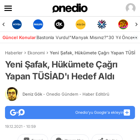
Güncel Konular
Bastonla Vurdu!
"Manyak Mısınız?"
30 Yıl Önce👀
Haberler
Ekonomi
Yeni Şafak, Hükümete Çağrı Yapan TÜSİAD
Yeni Şafak, Hükümete Çağrı
Yapan TÜSİAD'ı Hedef Aldı
Deniz Gök
- Onedio Gündem - Haber Editörü
Onedio’yu Google'a ekleyin
19.12.2021 - 10:59