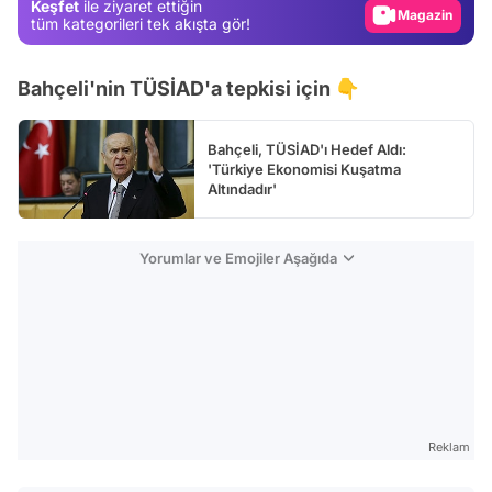
Keşfet
ile ziyaret ettiğin
tüm kategorileri tek akışta gör!
Video
Test
Bahçeli'nin TÜSİAD'a tepkisi için 👇
Bahçeli, TÜSİAD'ı Hedef Aldı:
'Türkiye Ekonomisi Kuşatma
Altındadır'
Yorumlar ve Emojiler Aşağıda
Reklam