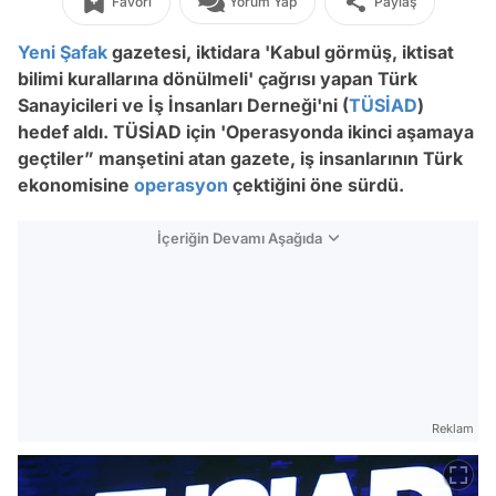
Favori
Yorum Yap
Paylaş
Yeni Şafak
gazetesi, iktidara 'Kabul görmüş, iktisat
bilimi kurallarına dönülmeli' çağrısı yapan Türk
Sanayicileri ve İş İnsanları Derneği'ni (
TÜSİAD
)
hedef aldı. TÜSİAD için
'Operasyonda ikinci aşamaya
geçtiler”
manşetini atan gazete, iş insanlarının Türk
ekonomisine
operasyon
çektiğini öne sürdü.
İçeriğin Devamı Aşağıda
Reklam