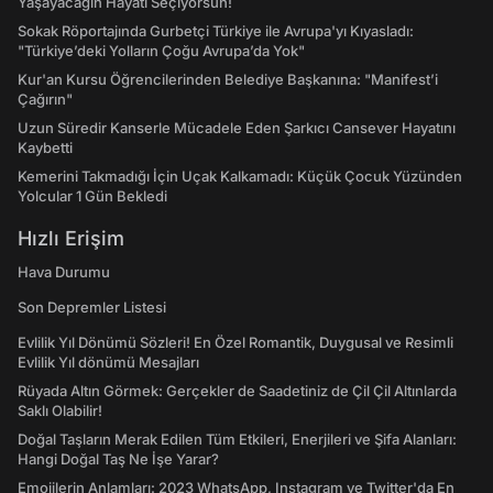
Yaşayacağın Hayatı Seçiyorsun!
Sokak Röportajında Gurbetçi Türkiye ile Avrupa'yı Kıyasladı:
"Türkiye’deki Yolların Çoğu Avrupa’da Yok"
Kur'an Kursu Öğrencilerinden Belediye Başkanına: "Manifest’i
Çağırın"
Uzun Süredir Kanserle Mücadele Eden Şarkıcı Cansever Hayatını
Kaybetti
Kemerini Takmadığı İçin Uçak Kalkamadı: Küçük Çocuk Yüzünden
Yolcular 1 Gün Bekledi
Hızlı Erişim
Hava Durumu
Son Depremler Listesi
Evlilik Yıl Dönümü Sözleri! En Özel Romantik, Duygusal ve Resimli
Evlilik Yıl dönümü Mesajları
Rüyada Altın Görmek: Gerçekler de Saadetiniz de Çil Çil Altınlarda
Saklı Olabilir!
Doğal Taşların Merak Edilen Tüm Etkileri, Enerjileri ve Şifa Alanları:
Hangi Doğal Taş Ne İşe Yarar?
Emojilerin Anlamları: 2023 WhatsApp, Instagram ve Twitter'da En