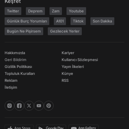
Keşfet
Twitter
Deprem
Zam
Youtube
Günlük Burç Yorumları
A101
Tiktok
Son Dakika
Bugün Ne Pişirsem
Gezilecek Yerler
Hakkımızda
Kariyer
Geri Bildirim
Kullanıcı Sözleşmesi
Gizlilik Politikası
Yayın İlkeleri
Topluluk Kuralları
Künye
Reklam
RSS
İletişim