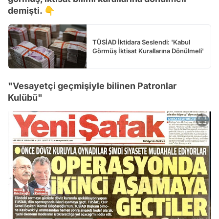
demişti. 👇
TÜSİAD İktidara Seslendi: 'Kabul
Görmüş İktisat Kurallarına Dönülmeli'
"Vesayetçi geçmişiyle bilinen Patronlar
Kulübü"