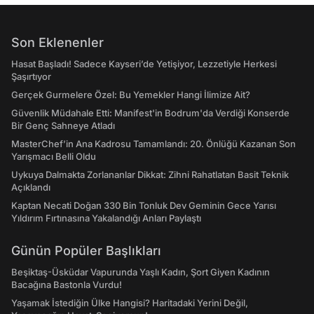
Son Eklenenler
Hasat Başladı! Sadece Kayseri’de Yetişiyor, Lezzetiyle Herkesi
Şaşırtıyor
Gerçek Gurmelere Özel: Bu Yemekler Hangi İlimize Ait?
Güvenlik Müdahale Etti: Manifest'in Bodrum'da Verdiği Konserde
Bir Genç Sahneye Atladı
MasterChef’in Ana Kadrosu Tamamlandı: 20. Önlüğü Kazanan Son
Yarışmacı Belli Oldu
Uykuya Dalmakta Zorlananlar Dikkat: Zihni Rahatlatan Basit Teknik
Açıklandı
Kaptan Necati Doğan 330 Bin Tonluk Dev Geminin Gece Yarısı
Yıldırım Fırtınasına Yakalandığı Anları Paylaştı
Günün Popüler Başlıkları
Beşiktaş-Üsküdar Vapurunda Yaşlı Kadın, Şort Giyen Kadının
Bacağına Bastonla Vurdu!
Yaşamak İstediğin Ülke Hangisi? Haritadaki Yerini Değil,