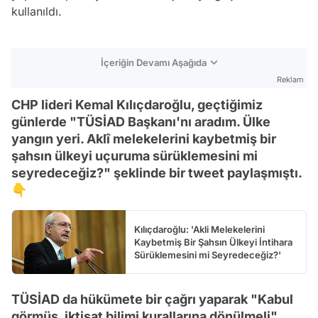
kullanıldı.
İçeriğin Devamı Aşağıda
Reklam
CHP lideri Kemal Kılıçdaroğlu, geçtiğimiz
günlerde "TÜSİAD Başkanı'nı aradım. Ülke
yangın yeri. Aklî melekelerini kaybetmiş bir
şahsın ülkeyi uçuruma sürüklemesini mi
seyredeceğiz?" şeklinde bir tweet paylaşmıştı.
👇
Kılıçdaroğlu: 'Akli Melekelerini
Kaybetmiş Bir Şahsın Ülkeyi İntihara
Sürüklemesini mi Seyredeceğiz?'
TÜSİAD da hükümete bir çağrı yaparak "Kabul
görmüş, iktisat bilimi kurallarına dönülmeli"