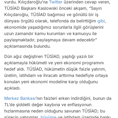
vurdu. Kılıçdaroğlu’na
Twitter
üzerinden cevap veren,
TÜSİAD Başkanı Kaslowski önceki akşam, “Sayın
Kılıçdaroğlu, TÜSİAD bağımsız ve gönüllü bir iş
dünyası örgütü olarak, telefonda da belirttiğim
gibi
,
ekonomide yaşadığımız sorunlarla ilgili görüşlerini
uzun zamandır kamu kurumları ve kamuoyu ile
paylaşmaktadır, paylaşmaya devam edecektir”
açıklamasında bulundu.
Dün ağız değiştiren TÜSİAD, yaptığı yazılı bir
açıklamayla hükümeti ve yeni ekonomi programını
hedef aldı. TÜSİAD, hükümetin düşük faizle yatırım,
üretim, istihdam ve ihracatı arttırma hedefiyle ortaya
konulan yeni ekonomi modeline karşı olduğunu
açıkladı.
Merkez Bankası
’nın faizleri erken indirdiğini, bunun da
TL’de şiddetli değer kaybına ve enflasyonun
hızlanmasına neden olduğunu savunan TÜSİAD; bu
sürecin yatırımlar,
büyüme
ve istihdam üzerinde baskı