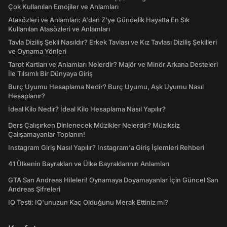
Çok Kullanılan Emojiler ve Anlamları
Atasözleri ve Anlamları: A'dan Z'ye Gündelik Hayatta En Sık
Kullanılan Atasözleri ve Anlamları
Tavla Diziliş Şekli Nasıldır? Erkek Tavlası ve Kız Tavlası Diziliş Şekilleri
ve Oynama Yönleri
Tarot Kartları ve Anlamları Nelerdir? Majör ve Minör Arkana Desteleri
İle Tılsımlı Bir Dünyaya Giriş
Burç Uyumu Hesaplama Nedir? Burç Uyumu, Aşk Uyumu Nasıl
Hesaplanır?
İdeal Kilo Nedir? İdeal Kilo Hesaplama Nasıl Yapılır?
Ders Çalışırken Dinlenecek Müzikler Nelerdir? Müziksiz
Çalışamayanlar Toplanın!
Instagram Giriş Nasıl Yapılır? Instagram'a Giriş İşlemleri Rehberi
41 Ülkenin Bayrakları ve Ülke Bayraklarının Anlamları
GTA San Andreas Hileleri! Oynamaya Doyamayanlar İçin Güncel San
Andreas Şifreleri
IQ Testi: IQ'unuzun Kaç Olduğunu Merak Ettiniz mi?