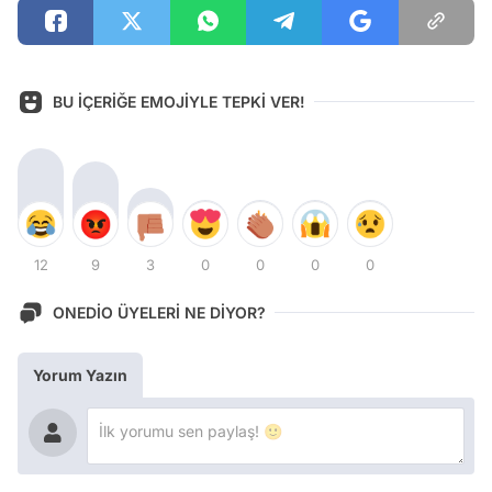
BU İÇERİĞE EMOJİYLE TEPKİ VER!
12
9
3
0
0
0
0
ONEDİO ÜYELERİ NE DİYOR?
Yorum Yazın