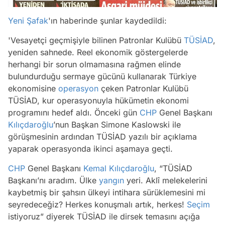
Yeni Şafak
'ın haberinde şunlar kaydedildi:
'Vesayetçi geçmişiyle bilinen Patronlar Kulübü
TÜSİAD
,
yeniden sahnede. Reel ekonomik göstergelerde
herhangi bir sorun olmamasına rağmen elinde
bulundurduğu sermaye gücünü kullanarak Türkiye
ekonomisine
operasyon
çeken Patronlar Kulübü
TÜSİAD, kur operasyonuyla hükümetin ekonomi
programını hedef aldı. Önceki gün
CHP
Genel Başkanı
Kılıçdaroğlu
’nun Başkan Simone Kaslowski ile
görüşmesinin ardından TÜSİAD yazılı bir açıklama
yaparak operasyonda ikinci aşamaya geçti.
CHP
Genel Başkanı
Kemal Kılıçdaroğlu
, “TÜSİAD
Başkanı’nı aradım. Ülke
yangın
yeri. Aklî melekelerini
kaybetmiş bir şahsın ülkeyi intihara sürüklemesini mi
seyredeceğiz? Herkes konuşmalı artık, herkes!
Seçim
istiyoruz” diyerek TÜSİAD ile dirsek temasını açığa