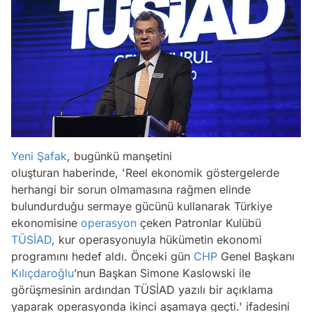
Yeni Şafak
, bugünkü manşetini
oluşturan haberinde,
'Reel ekonomik göstergelerde
herhangi bir sorun olmamasına rağmen elinde
bulundurduğu sermaye gücünü kullanarak Türkiye
ekonomisine
operasyon
çeken Patronlar Kulübü
TÜSİAD
, kur operasyonuyla hükümetin ekonomi
programını hedef aldı. Önceki gün
CHP
Genel Başkanı
Kılıçdaroğlu
’nun Başkan Simone Kaslowski ile
görüşmesinin ardından TÜSİAD yazılı bir açıklama
yaparak operasyonda ikinci aşamaya geçti.'
ifadesini