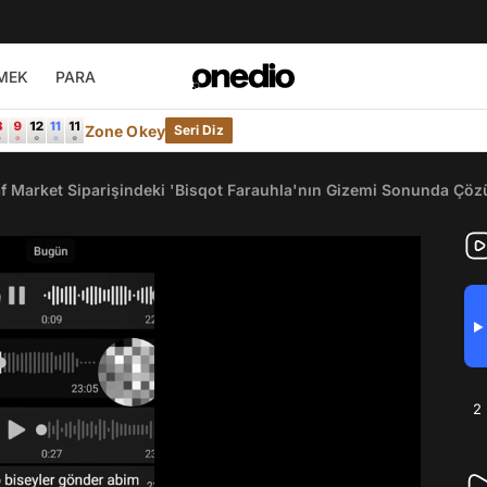
MEK
PARA
Zone Okey
Seri Diz
f Market Siparişindeki 'Bisqot Farauhla'nın Gizemi Sonunda Çöz
▶
2