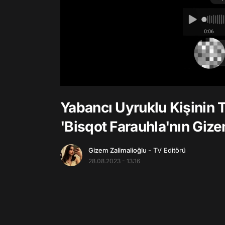
/
Yabancı Uyruklu Kişinin 
'Bisqot Farauhla'nın Giz
Gizem Zalimalioğlu
- TV Editörü
28.08.2023 - 13:16