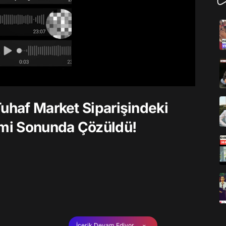
Tuhaf Market Siparişindeki
emi Sonunda Çözüldü!
İçerik Devam Ediyor