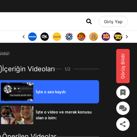
Giriş Yap
üldü!
Görüş Bildir
İçeriğin Videoları
1/2
İşte o ses kaydı:
İşte o video ve merak konusu
olan o isim:
Önerilen Videolar