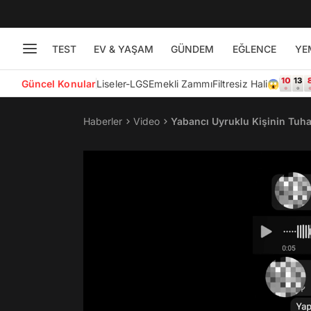
TEST
EV & YAŞAM
GÜNDEM
EĞLENCE
YE
Güncel Konular
Liseler-LGS
Emekli Zammı
Filtresiz Hali😱
Haberler
Video
Yabancı Uyruklu Kişinin Tuha