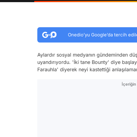
Onedio’yu Google’da tercih edil
Aylardır sosyal medyanın gündeminden düş
uyandırıyordu. 'İki tane Bounty' diye başlay
Farauhla' diyerek neyi kastettiği anlaşılam
İçeriği