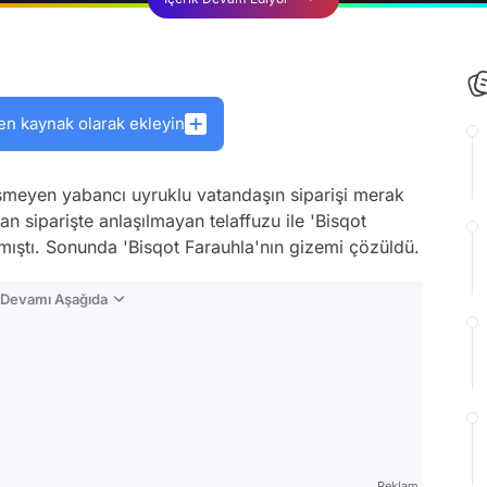
en kaynak olarak ekleyin
meyen yabancı uyruklu vatandaşın siparişi merak
an siparişte anlaşılmayan telaffuzu ile 'Bisqot
amıştı. Sonunda 'Bisqot Farauhla'nın gizemi çözüldü.
n Devamı Aşağıda
Reklam