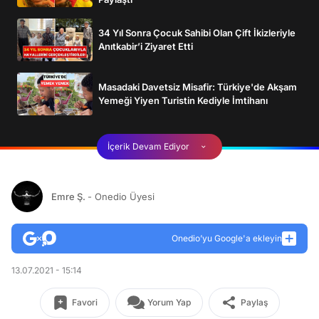
34 Yıl Sonra Çocuk Sahibi Olan Çift İkizleriyle
Anıtkabir’i Ziyaret Etti
Masadaki Davetsiz Misafir: Türkiye'de Akşam
Yemeği Yiyen Turistin Kediyle İmtihanı
İçerik Devam Ediyor
Emre Ş.
- Onedio Üyesi
Onedio’yu Google'a ekleyin
13.07.2021 - 15:14
Favori
Yorum Yap
Paylaş