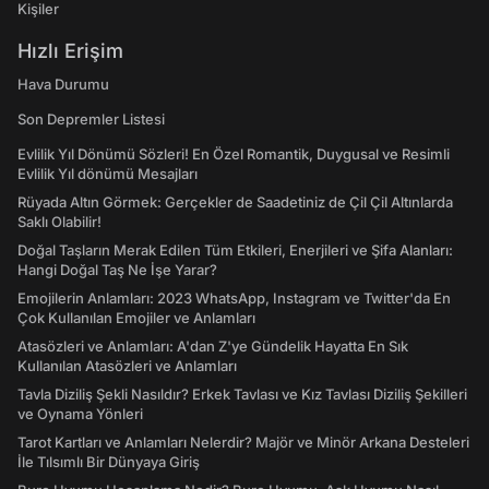
Kişiler
Hızlı Erişim
Hava Durumu
Son Depremler Listesi
Evlilik Yıl Dönümü Sözleri! En Özel Romantik, Duygusal ve Resimli
Evlilik Yıl dönümü Mesajları
Rüyada Altın Görmek: Gerçekler de Saadetiniz de Çil Çil Altınlarda
Saklı Olabilir!
Doğal Taşların Merak Edilen Tüm Etkileri, Enerjileri ve Şifa Alanları:
Hangi Doğal Taş Ne İşe Yarar?
Emojilerin Anlamları: 2023 WhatsApp, Instagram ve Twitter'da En
Çok Kullanılan Emojiler ve Anlamları
Atasözleri ve Anlamları: A'dan Z'ye Gündelik Hayatta En Sık
Kullanılan Atasözleri ve Anlamları
Tavla Diziliş Şekli Nasıldır? Erkek Tavlası ve Kız Tavlası Diziliş Şekilleri
ve Oynama Yönleri
Tarot Kartları ve Anlamları Nelerdir? Majör ve Minör Arkana Desteleri
İle Tılsımlı Bir Dünyaya Giriş