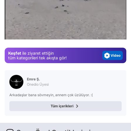
Video
Test
/
Gündem
Magazin
Keşfet
ile ziyaret ettiğin
Video
tüm kategorileri tek akışta gör!
Test
Emre Ş.
Onedio Üyesi
Arkadaşlar bana sövmeyin, annem çok üzülüyor. :(
Tüm içerikleri