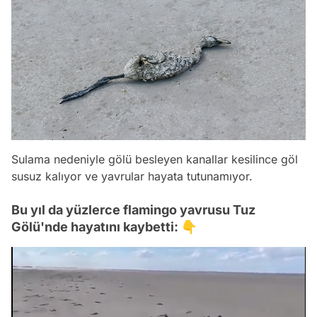
Sulama nedeniyle gölü besleyen kanallar kesilince göl
susuz kalıyor ve yavrular hayata tutunamıyor.
Bu yıl da yüzlerce flamingo yavrusu Tuz
Gölü'nde hayatını kaybetti: 👇