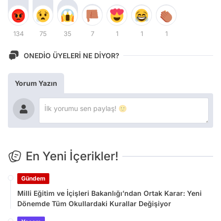
134
75
35
7
1
1
1
ONEDİO ÜYELERİ NE DİYOR?
Yorum Yazın
En Yeni İçerikler!
Gündem
Milli Eğitim ve İçişleri Bakanlığı’ndan Ortak Karar: Yeni
Dönemde Tüm Okullardaki Kurallar Değişiyor