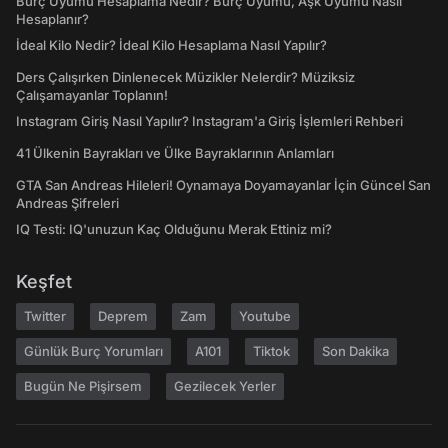
Burç Uyumu Hesaplama Nedir? Burç Uyumu, Aşk Uyumu Nasıl
Hesaplanır?
İdeal Kilo Nedir? İdeal Kilo Hesaplama Nasıl Yapılır?
Ders Çalışırken Dinlenecek Müzikler Nelerdir? Müziksiz
Çalışamayanlar Toplanın!
Instagram Giriş Nasıl Yapılır? Instagram'a Giriş İşlemleri Rehberi
41 Ülkenin Bayrakları ve Ülke Bayraklarının Anlamları
GTA San Andreas Hileleri! Oynamaya Doyamayanlar İçin Güncel San
Andreas Şifreleri
IQ Testi: IQ'unuzun Kaç Olduğunu Merak Ettiniz mi?
Keşfet
Twitter
Deprem
Zam
Youtube
Günlük Burç Yorumları
A101
Tiktok
Son Dakika
Bugün Ne Pişirsem
Gezilecek Yerler