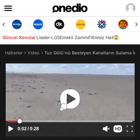
Güncel Konular
Liseler-LGS
Emekli Zammı
Filtresiz Hali😱
Haberler
Video
Tuz Gölü'nü Besleyen Kanalların Sulama İçi
0:02
/
0:28