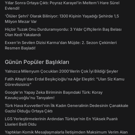
Yıllar Sonra Ortaya Çıktı: Poyraz Karayel'in Meltem'i Hare Sürel
Evlendi!
'Ölüler Şehri' Olarak Biliniyor: 1300 Kişinin Yaşadığı Şehirde 1,5
Milyon Mezar Var
Hiçbir Tuzak Onu Durduramıyordu: 3 Yıldır Çiftçilerin Baş Belası
Olan Kedi Yakalandı
Exxen'in Sevilen Dizisi Karma'dan Müjde: 2. Sezon Çekimleri
Resmen Başladı!
Günün Popüler Başlıkları
Yalnızca Milenyum Çocukları 2000'lilerin Çok İyi Bildiği Şeyler
Fatih Altaylı'dan Erdal Beşikçioğlu'na Ağır Eleştiri: "Ulan Siz Kamu
Görevlisisiniz"
Google'ın Yapay Zeka Biriminin Başındaki Türk: Koray
Kavukçuoğlu'nu Tanıyalım!
Türk Hava Kuvvetleri'nin İlk Kadın Generalinin Dedesinin Çanakkale
Gazisi Olduğu Ortaya Çıktı
LGS Yerleştirmelerinin Ardından Türkiye'nin En Yüksek Puanlı
Liseleri Belli Oldu
Yaptıkları Komik Mesajlaşmalarla İletişimden Maksimum Verim Alan