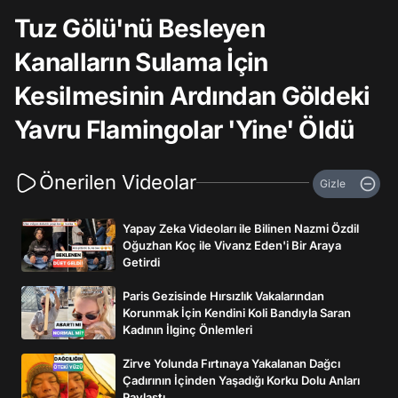
Tuz Gölü'nü Besleyen
Kanalların Sulama İçin
Kesilmesinin Ardından Göldeki
Yavru Flamingolar 'Yine' Öldü
Önerilen Videolar
Gizle
Yapay Zeka Videoları ile Bilinen Nazmi Özdil
Oğuzhan Koç ile Vivanz Eden'i Bir Araya
Getirdi
Paris Gezisinde Hırsızlık Vakalarından
Korunmak İçin Kendini Koli Bandıyla Saran
Kadının İlginç Önlemleri
Zirve Yolunda Fırtınaya Yakalanan Dağcı
Çadırının İçinden Yaşadığı Korku Dolu Anları
Paylaştı