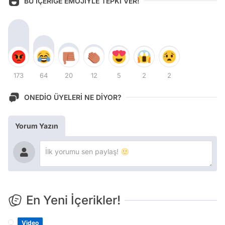
BU İÇERİĞE EMOJİYLE TEPKİ VER!
173
64
20
12
5
2
2
ONEDİO ÜYELERİ NE DİYOR?
Yorum Yazın
En Yeni İçerikler!
Video