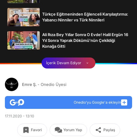
Türkçe Eğitmeninden Eğlenceli Karşılaştırma:
Yabancı Ninniler vs Türk Ninnileri
Ali Rıza Bey Yıllar Sonra O Evde! Halil Ergün 16
Yıl Sonra Yaprak Dökümü'nün Çekildiği
Konağa Gitti
İçerik Devam Ediyor
Emre Ş.
- Onedio Üyesi
Onedio’yu Google'a ekleyin
17.11.2020 - 13:10
Favori
Yorum Yap
Paylaş