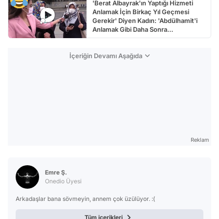
'Berat Albayrak'ın Yaptığı Hizmeti
Anlamak İçin Birkaç Yıl Geçmesi
Gerekir' Diyen Kadın: 'Abdülhamit'i
Anlamak Gibi Daha Sonra
Anlaşılacaktır'
İçeriğin Devamı Aşağıda
Reklam
Emre Ş.
Onedio Üyesi
Arkadaşlar bana sövmeyin, annem çok üzülüyor. :(
Tüm içerikleri