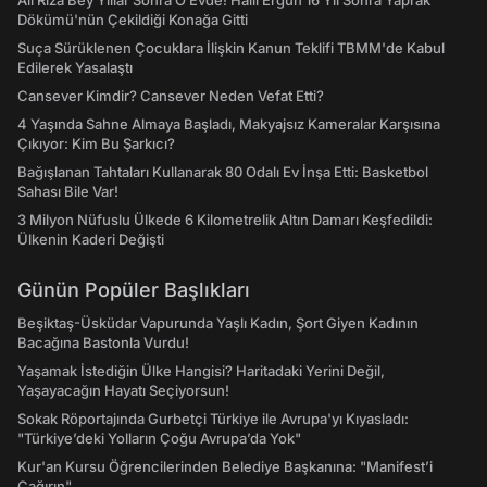
Ali Rıza Bey Yıllar Sonra O Evde! Halil Ergün 16 Yıl Sonra Yaprak
Dökümü'nün Çekildiği Konağa Gitti
Suça Sürüklenen Çocuklara İlişkin Kanun Teklifi TBMM'de Kabul
Edilerek Yasalaştı
Cansever Kimdir? Cansever Neden Vefat Etti?
4 Yaşında Sahne Almaya Başladı, Makyajsız Kameralar Karşısına
Çıkıyor: Kim Bu Şarkıcı?
Bağışlanan Tahtaları Kullanarak 80 Odalı Ev İnşa Etti: Basketbol
Sahası Bile Var!
3 Milyon Nüfuslu Ülkede 6 Kilometrelik Altın Damarı Keşfedildi:
Ülkenin Kaderi Değişti
Günün Popüler Başlıkları
Beşiktaş-Üsküdar Vapurunda Yaşlı Kadın, Şort Giyen Kadının
Bacağına Bastonla Vurdu!
Yaşamak İstediğin Ülke Hangisi? Haritadaki Yerini Değil,
Yaşayacağın Hayatı Seçiyorsun!
Sokak Röportajında Gurbetçi Türkiye ile Avrupa'yı Kıyasladı:
"Türkiye’deki Yolların Çoğu Avrupa’da Yok"
Kur'an Kursu Öğrencilerinden Belediye Başkanına: "Manifest’i
Çağırın"