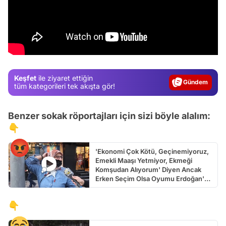
Video
Test
Keşfet
ile ziyaret ettiğin
Gündem
tüm kategorileri tek akışta gör!
Magazin
Benzer sokak röportajları için sizi böyle alalım:
Video
👇
Test
'Ekonomi Çok Kötü, Geçinemiyoruz,
Emekli Maaşı Yetmiyor, Ekmeği
Komşudan Alıyorum' Diyen Ancak
Erken Seçim Olsa Oyumu Erdoğan'a
Veririm Diyen Kadın
👇