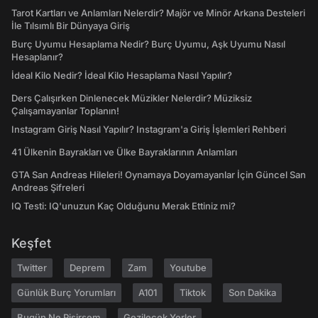
Tarot Kartları ve Anlamları Nelerdir? Majör ve Minör Arkana Desteleri
İle Tılsımlı Bir Dünyaya Giriş
Burç Uyumu Hesaplama Nedir? Burç Uyumu, Aşk Uyumu Nasıl
Hesaplanır?
İdeal Kilo Nedir? İdeal Kilo Hesaplama Nasıl Yapılır?
Ders Çalışırken Dinlenecek Müzikler Nelerdir? Müziksiz
Çalışamayanlar Toplanın!
Instagram Giriş Nasıl Yapılır? Instagram'a Giriş İşlemleri Rehberi
41 Ülkenin Bayrakları ve Ülke Bayraklarının Anlamları
GTA San Andreas Hileleri! Oynamaya Doyamayanlar İçin Güncel San
Andreas Şifreleri
IQ Testi: IQ'unuzun Kaç Olduğunu Merak Ettiniz mi?
Keşfet
Twitter
Deprem
Zam
Youtube
Günlük Burç Yorumları
A101
Tiktok
Son Dakika
Bugün Ne Pişirsem
Gezilecek Yerler