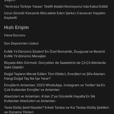
‘Terörsüz Türkiye Yasası’ Teklifi Adalet Komisyonu'nda Kabul Edildi
Uzun Süredir Kanserle Mücadele Eden Şarkıcı Cansever Hayatını
Kaybetti
Hızlı Erişim
Hava Durumu
Son Depremler Listesi
Evlilik Yıl Dönümü Sözleri! En Özel Romantik, Duygusal ve Resimli
Evlilik Yıl dönümü Mesajları
Rüyada Altın Görmek: Gerçekler de Saadetiniz de Çil Çil Altınlarda
Saklı Olabilir!
Doğal Taşların Merak Edilen Tüm Etkileri, Enerjileri ve Şifa Alanları:
Hangi Doğal Taş Ne İşe Yarar?
Emojilerin Anlamları: 2023 WhatsApp, Instagram ve Twitter'da En
Çok Kullanılan Emojiler ve Anlamları
Atasözleri ve Anlamları: A'dan Z'ye Gündelik Hayatta En Sık
Kullanılan Atasözleri ve Anlamları
Tavla Diziliş Şekli Nasıldır? Erkek Tavlası ve Kız Tavlası Diziliş Şekilleri
ve Oynama Yönleri