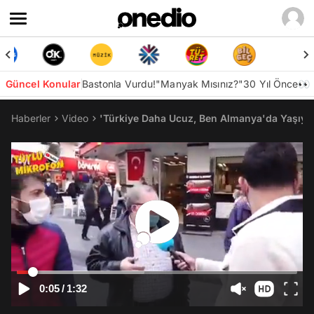
Güncel Konular
Bastonla Vurdu!
"Manyak Mısınız?"
30 Yıl Önce👀
Haberler
Video
'Türkiye Daha Ucuz, Ben Almanya'da Yaşıyor
0:05
/
1:32