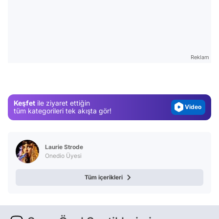
Video
Test
Reklam
Gündem
Magazin
Video
Keşfet
ile ziyaret ettiğin
Test
tüm kategorileri tek akışta gör!
Laurie Strode
Onedio Üyesi
Tüm içerikleri