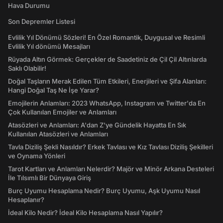
Hava Durumu
Son Depremler Listesi
Evlilik Yıl Dönümü Sözleri! En Özel Romantik, Duygusal ve Resimli
Evlilik Yıl dönümü Mesajları
Rüyada Altın Görmek: Gerçekler de Saadetiniz de Çil Çil Altınlarda
Saklı Olabilir!
Doğal Taşların Merak Edilen Tüm Etkileri, Enerjileri ve Şifa Alanları:
Hangi Doğal Taş Ne İşe Yarar?
Emojilerin Anlamları: 2023 WhatsApp, Instagram ve Twitter'da En
Çok Kullanılan Emojiler ve Anlamları
Atasözleri ve Anlamları: A'dan Z'ye Gündelik Hayatta En Sık
Kullanılan Atasözleri ve Anlamları
Tavla Diziliş Şekli Nasıldır? Erkek Tavlası ve Kız Tavlası Diziliş Şekilleri
ve Oynama Yönleri
Tarot Kartları ve Anlamları Nelerdir? Majör ve Minör Arkana Desteleri
İle Tılsımlı Bir Dünyaya Giriş
Burç Uyumu Hesaplama Nedir? Burç Uyumu, Aşk Uyumu Nasıl
Hesaplanır?
İdeal Kilo Nedir? İdeal Kilo Hesaplama Nasıl Yapılır?