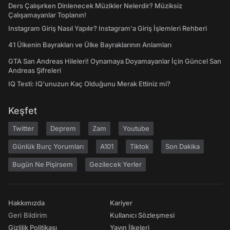
Ders Çalışırken Dinlenecek Müzikler Nelerdir? Müziksiz
Çalışamayanlar Toplanın!
Instagram Giriş Nasıl Yapılır? Instagram'a Giriş İşlemleri Rehberi
41 Ülkenin Bayrakları ve Ülke Bayraklarının Anlamları
GTA San Andreas Hileleri! Oynamaya Doyamayanlar İçin Güncel San
Andreas Şifreleri
IQ Testi: IQ'unuzun Kaç Olduğunu Merak Ettiniz mi?
Keşfet
Twitter
Deprem
Zam
Youtube
Günlük Burç Yorumları
A101
Tiktok
Son Dakika
Bugün Ne Pişirsem
Gezilecek Yerler
Hakkımızda
Kariyer
Geri Bildirim
Kullanıcı Sözleşmesi
Gizlilik Politikası
Yayın İlkeleri