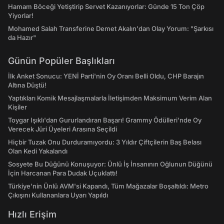
Hamam Böceği Yetiştirip Servet Kazanıyorlar: Günde 15 Ton Çöp
Yiyorlar!
Mohamed Salah Transferine Demet Akalın'dan Olay Yorum: "Şarkısı
da Hazır"
Günün Popüler Başlıkları
İlk Anket Sonucu: YENİ Parti'nin Oy Oranı Belli Oldu, CHP Barajın
Altına Düştü!
Yaptıkları Komik Mesajlaşmalarla İletişimden Maksimum Verim Alan
Kişiler
Toygar Işıklı'dan Gururlandıran Başarı! Grammy Ödülleri'nde Oy
Verecek Jüri Üyeleri Arasına Seçildi
Hiçbir Tuzak Onu Durduramıyordu: 3 Yıldır Çiftçilerin Baş Belası
Olan Kedi Yakalandı
Sosyete Bu Düğünü Konuşuyor: Ünlü İş İnsanının Oğlunun Düğünü
İçin Harcanan Para Dudak Uçuklattı!
Türkiye'nin Ünlü AVM'si Kapandı, Tüm Mağazalar Boşaltıldı: Metro
Çıkışını Kullananlara Uyarı Yapıldı
Hızlı Erişim