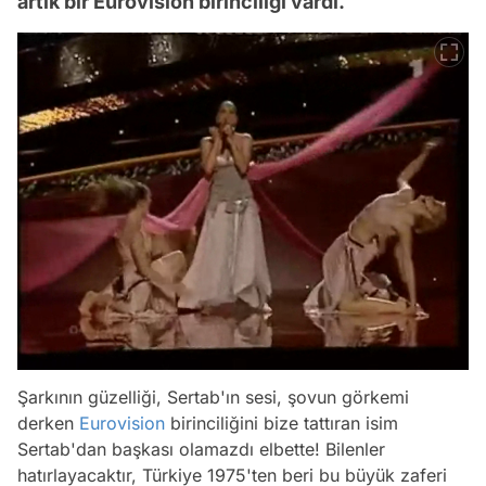
artık bir Eurovision birinciliği vardı.
Şarkının güzelliği, Sertab'ın sesi, şovun görkemi
derken
Eurovision
birinciliğini bize tattıran isim
Sertab'dan başkası olamazdı elbette! Bilenler
hatırlayacaktır, Türkiye 1975'ten beri bu büyük zaferi