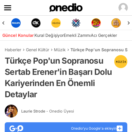
Güncel Konular
Kural Değişiyor
Emekli Zammı
Acı Gerçekler
Haberler
Genel Kültür
Müzik
Türkçe Pop'un Sopranosu Sert
Türkçe Pop'un Sopranosu
Sertab Erener'in Başarı Dolu
Kariyerinden En Önemli
Detaylar
Laurie Strode
- Onedio Üyesi
Onedio’yu Google'a ekleyin