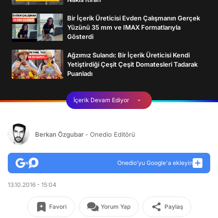
Bir İçerik Üreticisi Evden Çalışmanın Gerçek
Yüzünü 35 mm ve IMAX Formatlarıyla
Gösterdi
Ağzımız Sulandı: Bir İçerik Üreticisi Kendi
Yetiştirdiği Çeşit Çeşit Domatesleri Tadarak
Puanladı
İçerik Devam Ediyor
Berkan Özgubar
- Onedio Editörü
Onedio’yu Google'a ekleyin
13.10.2016 - 15:04
Favori
Yorum Yap
Paylaş