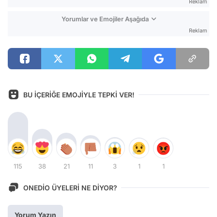
Reklam
Yorumlar ve Emojiler Aşağıda
Reklam
BU İÇERİĞE EMOJİYLE TEPKİ VER!
115
38
21
11
3
1
1
ONEDİO ÜYELERİ NE DİYOR?
Yorum Yazın