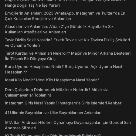
Hangi Doğal Taş Ne İşe Yarar?
Emojilerin Anlamları: 2023 WhatsApp, Instagram ve Twitter'da En
Çok Kullanılan Emojiler ve Anlamları
Atasözleri ve Anlamları: A'dan Z'ye Gündelik Hayatta En Sık
Kullanılan Atasözleri ve Anlamları
Tavla Diziliş Şekli Nasıldır? Erkek Tavlası ve Kız Tavlası Diziliş Şekilleri
ve Oynama Yönleri
Tarot Kartları ve Anlamları Nelerdir? Majör ve Minör Arkana Desteleri
İle Tılsımlı Bir Dünyaya Giriş
Burç Uyumu Hesaplama Nedir? Burç Uyumu, Aşk Uyumu Nasıl
Hesaplanır?
İdeal Kilo Nedir? İdeal Kilo Hesaplama Nasıl Yapılır?
Ders Çalışırken Dinlenecek Müzikler Nelerdir? Müziksiz
Çalışamayanlar Toplanın!
Instagram Giriş Nasıl Yapılır? Instagram'a Giriş İşlemleri Rehberi
41 Ülkenin Bayrakları ve Ülke Bayraklarının Anlamları
GTA San Andreas Hileleri! Oynamaya Doyamayanlar İçin Güncel San
Andreas Şifreleri
IQ Testi: IQ'unuzun Kaç Olduğunu Merak Ettiniz mi?