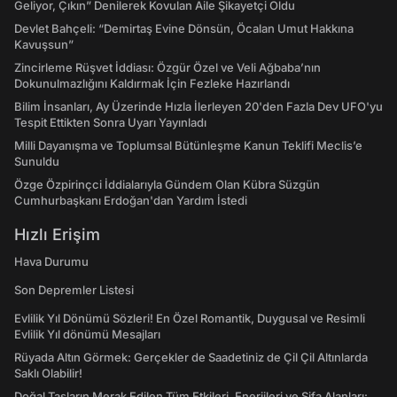
Geliyor, Çıkın” Denilerek Kovulan Aile Şikayetçi Oldu
Devlet Bahçeli: “Demirtaş Evine Dönsün, Öcalan Umut Hakkına
Kavuşsun”
Zincirleme Rüşvet İddiası: Özgür Özel ve Veli Ağbaba’nın
Dokunulmazlığını Kaldırmak İçin Fezleke Hazırlandı
Bilim İnsanları, Ay Üzerinde Hızla İlerleyen 20'den Fazla Dev UFO'yu
Tespit Ettikten Sonra Uyarı Yayınladı
Milli Dayanışma ve Toplumsal Bütünleşme Kanun Teklifi Meclis’e
Sunuldu
Özge Özpirinçci İddialarıyla Gündem Olan Kübra Süzgün
Cumhurbaşkanı Erdoğan'dan Yardım İstedi
Hızlı Erişim
Hava Durumu
Son Depremler Listesi
Evlilik Yıl Dönümü Sözleri! En Özel Romantik, Duygusal ve Resimli
Evlilik Yıl dönümü Mesajları
Rüyada Altın Görmek: Gerçekler de Saadetiniz de Çil Çil Altınlarda
Saklı Olabilir!
Doğal Taşların Merak Edilen Tüm Etkileri, Enerjileri ve Şifa Alanları: