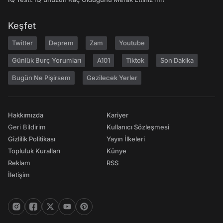
Keşfet
Twitter
Deprem
Zam
Youtube
Günlük Burç Yorumları
A101
Tiktok
Son Dakika
Bugün Ne Pişirsem
Gezilecek Yerler
Hakkımızda
Kariyer
Geri Bildirim
Kullanıcı Sözleşmesi
Gizlilik Politikası
Yayın İlkeleri
Topluluk Kuralları
Künye
Reklam
RSS
İletişim