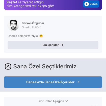
Keşfet
ile ziyaret ettiğin
Video
tüm kategorileri tek akışta gör!
Test
Berkan Özgubar
Onedio Editörü
Onedio Yemek'te Yiyici 😋
Tüm içerikleri
Sana Özel Seçtiklerimiz
Daha Fazla Sana Özel İçerikler
Yorumlar Aşağıda