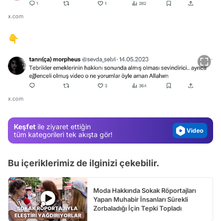
x.com
👇
Video
Test
Gündem
Magazin
x.com
Video
Keşfet
ile ziyaret ettiğin
Test
tüm kategorileri tek akışta gör!
Bu içeriklerimiz de ilginizi çekebilir.
Moda Hakkında Sokak Röportajları
Yapan Muhabir İnsanları Sürekli
Zorbaladığı İçin Tepki Topladı