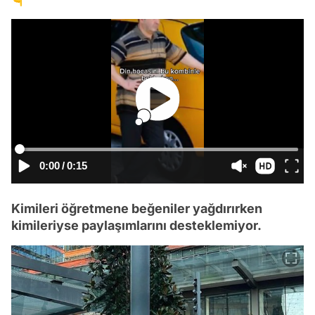
0:00
/
0:15
Kimileri öğretmene beğeniler yağdırırken
kimileriyse paylaşımlarını desteklemiyor.