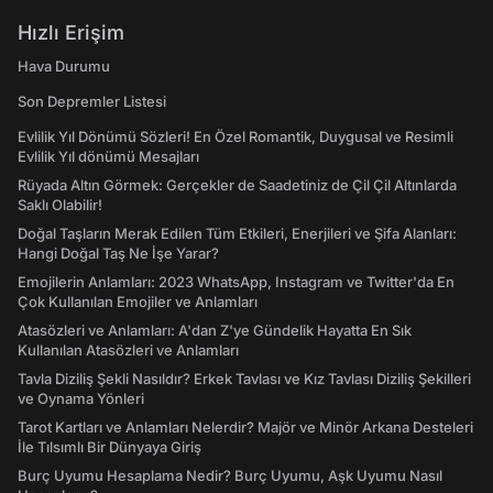
Hızlı Erişim
Hava Durumu
Son Depremler Listesi
Evlilik Yıl Dönümü Sözleri! En Özel Romantik, Duygusal ve Resimli
Evlilik Yıl dönümü Mesajları
Rüyada Altın Görmek: Gerçekler de Saadetiniz de Çil Çil Altınlarda
Saklı Olabilir!
Doğal Taşların Merak Edilen Tüm Etkileri, Enerjileri ve Şifa Alanları:
Hangi Doğal Taş Ne İşe Yarar?
Emojilerin Anlamları: 2023 WhatsApp, Instagram ve Twitter'da En
Çok Kullanılan Emojiler ve Anlamları
Atasözleri ve Anlamları: A'dan Z'ye Gündelik Hayatta En Sık
Kullanılan Atasözleri ve Anlamları
Tavla Diziliş Şekli Nasıldır? Erkek Tavlası ve Kız Tavlası Diziliş Şekilleri
ve Oynama Yönleri
Tarot Kartları ve Anlamları Nelerdir? Majör ve Minör Arkana Desteleri
İle Tılsımlı Bir Dünyaya Giriş
Burç Uyumu Hesaplama Nedir? Burç Uyumu, Aşk Uyumu Nasıl