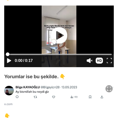
0:00
/
0:17
Yorumlar ise bu şekilde. 👇
x.com
👇