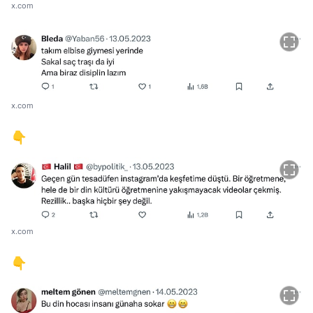
x.com
x.com
👇
x.com
👇