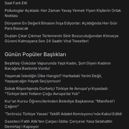
Saat Fark Etti
Psikologlar Açıkladı: Her Zaman Yavaş Yemek Yiyen Kişilerin Ortak
Noktası
Dünyanın En Değerli Binasını İnşa Ediyorlar: Açıldığında Her Gün
Para Basacak
Duştan Çıkar Çıkmaz Terlemenin Sinir Bozuculuğundan Kimseye
Güveni Kalmayana Son 24 Saatin Viral Tweetleri
Günün Popüler Başlıkları
Beşiktaş-Üsküdar Vapurunda Yaşlı Kadın, Şort Giyen Kadının
Bacağına Bastonla Vurdu!
Yaşamak İstediğin Ülke Hangisi? Haritadaki Yerini Değil,
Yaşayacağın Hayatı Seçiyorsun!
Sokak Röportajında Gurbetçi Türkiye ile Avrupa'yı Kıyasladı:
"Türkiye’deki Yolların Çoğu Avrupa’da Yok"
Kur'an Kursu Öğrencilerinden Belediye Başkanına: "Manifest’i
Çağırın"
‘Terörsüz Türkiye Yasası’ Teklifi Adalet Komisyonu'nda Kabul Edildi
Gazeteci Fatih Atik'ten Çarpıcı İddia: Çerçeve Yasa Selahattin
Demirtaş'ı Kapsıyor