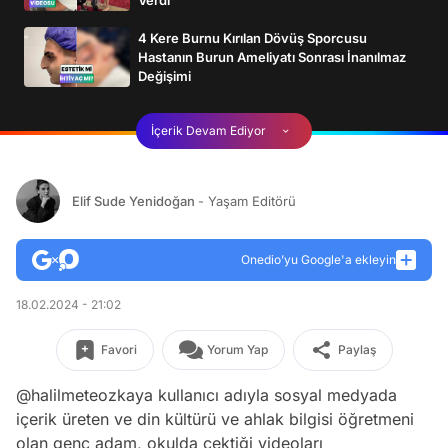
4 Kere Burnu Kırılan Dövüş Sporcusu
Hastanın Burun Ameliyatı Sonrası İnanılmaz
Değişimi
İçerik Devam Ediyor
Elif Sude Yenidoğan
- Yaşam Editörü
Onedio’yu Google'a ekleyin
18.02.2024 - 21:02
Favori
Yorum Yap
Paylaş
@halilmeteozkaya kullanıcı adıyla sosyal medyada
içerik üreten ve din kültürü ve ahlak bilgisi öğretmeni
olan genç adam, okulda çektiği videoları