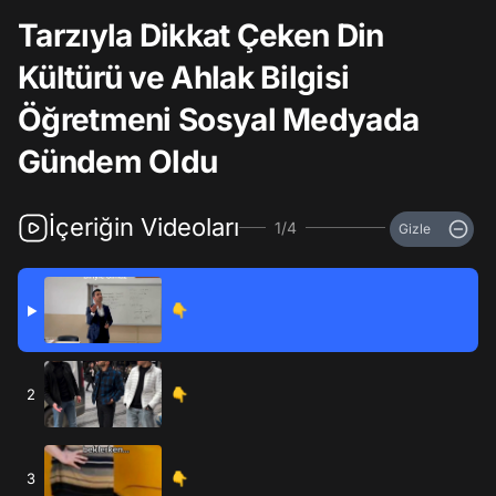
Tarzıyla Dikkat Çeken Din
Kültürü ve Ahlak Bilgisi
Öğretmeni Sosyal Medyada
Gündem Oldu
İçeriğin Videoları
1/4
Gizle
👇
▶
2
👇
3
👇