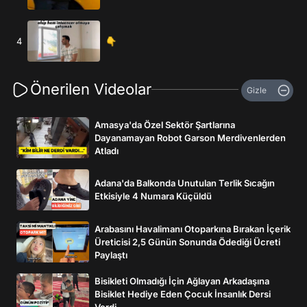
4
👇
Önerilen Videolar
Gizle
Amasya'da Özel Sektör Şartlarına
Dayanamayan Robot Garson Merdivenlerden
Atladı
Adana'da Balkonda Unutulan Terlik Sıcağın
Etkisiyle 4 Numara Küçüldü
Arabasını Havalimanı Otoparkına Bırakan İçerik
Üreticisi 2,5 Günün Sonunda Ödediği Ücreti
Paylaştı
Bisikleti Olmadığı İçin Ağlayan Arkadaşına
Bisiklet Hediye Eden Çocuk İnsanlık Dersi
Verdi