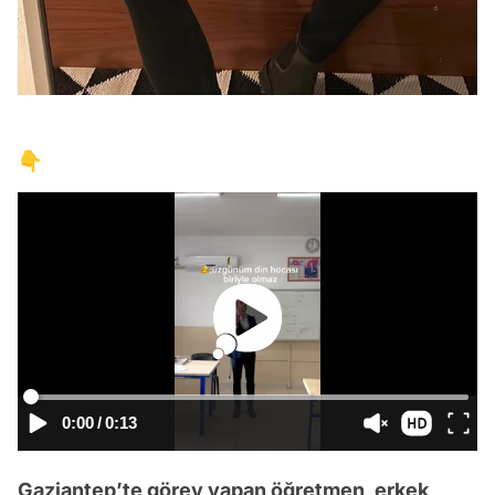
👇
0:00
/
0:13
Gaziantep’te görev yapan öğretmen, erkek