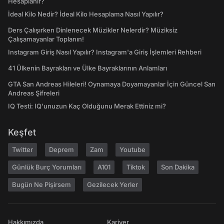
Hesaplanır?
İdeal Kilo Nedir? İdeal Kilo Hesaplama Nasıl Yapılır?
Ders Çalışırken Dinlenecek Müzikler Nelerdir? Müziksiz
Çalışamayanlar Toplanın!
Instagram Giriş Nasıl Yapılır? Instagram'a Giriş İşlemleri Rehberi
41 Ülkenin Bayrakları ve Ülke Bayraklarının Anlamları
GTA San Andreas Hileleri! Oynamaya Doyamayanlar İçin Güncel San
Andreas Şifreleri
IQ Testi: IQ'unuzun Kaç Olduğunu Merak Ettiniz mi?
Keşfet
Twitter
Deprem
Zam
Youtube
Günlük Burç Yorumları
A101
Tiktok
Son Dakika
Bugün Ne Pişirsem
Gezilecek Yerler
Hakkımızda
Kariyer