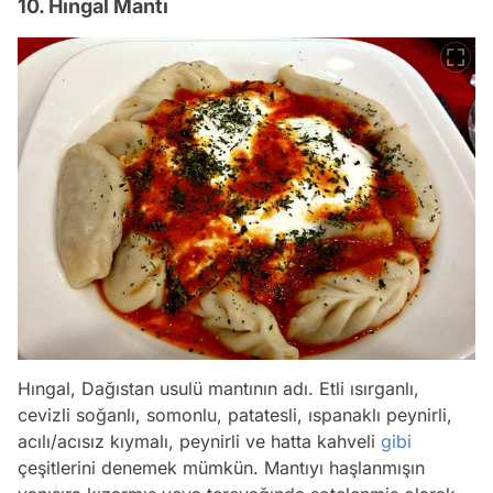
10. Hıngal Mantı
Hıngal, Dağıstan usulü mantının adı. Etli ısırganlı,
cevizli soğanlı, somonlu, patatesli, ıspanaklı peynirli,
acılı/acısız kıymalı, peynirli ve hatta kahveli
gibi
çeşitlerini denemek mümkün. Mantıyı haşlanmışın