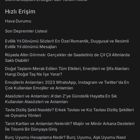
Hızlı Erişim
Hava Durumu
Son Depremler Listesi
Evlilik Yıl Dönümü Sözleri! En Özel Romantik, Duygusal ve Resimli
Evlilik Yıl dönümü Mesajları
Rüyada Altın Görmek: Gerçekler de Saadetiniz de Çil Çil Altınlarda
Saklı Olabilir!
Doğal Taşların Merak Edilen Tüm Etkileri, Enerjileri ve Şifa Alanları:
Hangi Doğal Taş Ne İşe Yarar?
Emojilerin Anlamları: 2023 WhatsApp, Instagram ve Twitter'da En
Çok Kullanılan Emojiler ve Anlamları
Atasözleri ve Anlamları: A'dan Z'ye Gündelik Hayatta En Sık
Kullanılan Atasözleri ve Anlamları
Tavla Diziliş Şekli Nasıldır? Erkek Tavlası ve Kız Tavlası Diziliş Şekilleri
ve Oynama Yönleri
Tarot Kartları ve Anlamları Nelerdir? Majör ve Minör Arkana Desteleri
İle Tılsımlı Bir Dünyaya Giriş
Burç Uyumu Hesaplama Nedir? Burç Uyumu, Aşk Uyumu Nasıl