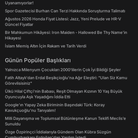
Uyanamıyorlar!
Spor Gazetecisi Burhan Can Terzi Hakkında Soruşturma Talimatı
Ağustos 2026 Honda Fiyat Listesi: Jazz, Yeni Prelude ve HR-V
Güncel Fiyatlar
Bir Mahkumun Hikâyesi: Iron Maiden - Hallowed Be Thy Name'in
Hikayesi
İslam Memiş Altın İçin Rakam ve Tarih Verdi
Günün Popüler Başlıkları
Yalnızca Milenyum Çocukları 2000'lilerin Çok İyi Bildiği Şeyler
Fatih Altaylı'dan Erdal Beşikçioğlu'na Ağır Eleştiri: "Ulan Siz Kamu
Görevlisisiniz"
Ülkü Hilal Çiftçi'nin Babası, Reşit Olmayan Kızının 10 Yaş Büyük
Oyuncuyla Aşk Yaşadığını İddia Etti
Google'ın Yapay Zeka Biriminin Başındaki Türk: Koray
Kavukçuoğlu'nu Tanıyalım!
Milli Dayanışma ve Toplumsal Bütünleşme Kanun Teklifi Meclis’e
Sunuldu
Özge Özpirinçci İddialarıyla Gündem Olan Kübra Süzgün
Cumhurbaşkanı Erdoğan'dan Yardım İstedi