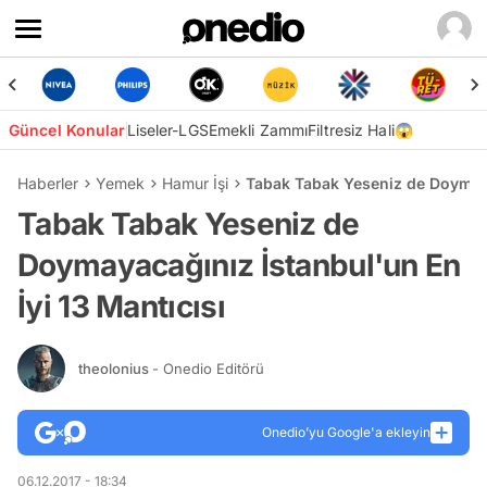
Güncel Konular
Liseler-LGS
Emekli Zammı
Filtresiz Hali😱
Haberler
Yemek
Hamur İşi
Tabak Tabak Yeseniz de Doymayac
Tabak Tabak Yeseniz de
Doymayacağınız İstanbul'un En
İyi 13 Mantıcısı
theolonius
- Onedio Editörü
Onedio’yu Google'a ekleyin
06.12.2017 - 18:34