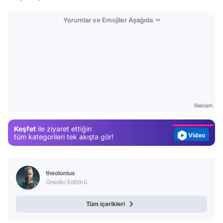
Yorumlar ve Emojiler Aşağıda
Video
Test
Gündem
Reklam
Magazin
Keşfet
ile ziyaret ettiğin
Video
tüm kategorileri tek akışta gör!
Test
theolonius
Onedio Editörü
Tüm içerikleri