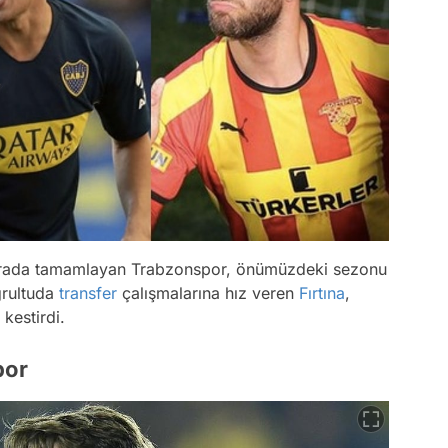
 sırada tamamlayan Trabzonspor, önümüzdeki sezonu
ğrultuda
transfer
çalışmalarına hız veren
Fırtına
,
kestirdi.
por