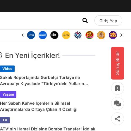
Giriş Yap
Görüş Bildir
En Yeni İçerikler!
Video
Sokak Röportajında Gurbetçi Türkiye ile
Avrupa'yı Kıyasladı: "Türkiye’deki Yolların
Çoğu Avrupa’da Yok"
Yaşam
Her Sabah Kahve İçenlerin Bilimsel
Araştırmalarda Ortaya Çıkan 4 Özelliği
TV
ATV'nin Hamal Dizisine Bomba Transfer! İddialı