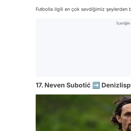
Futbolla ilgili en çok sevdiğimiz şeylerden 
İçeriği
17. Neven Subotić ➡️ Denizlis