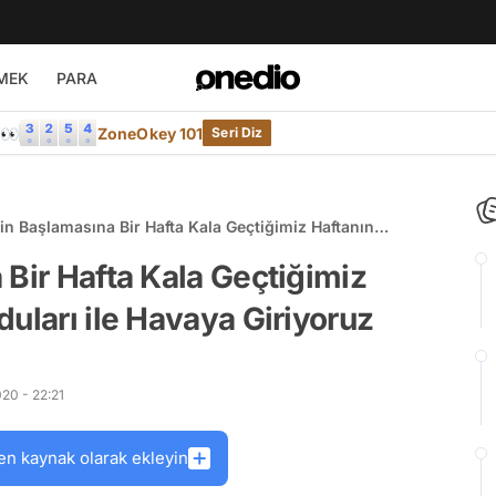
MEK
PARA
e👀
ZoneOkey 101
Seri Diz
in Başlamasına Bir Hafta Kala Geçtiğimiz Haftanın
edikoduları ile Havaya Giriyoruz
 Bir Hafta Kala Geçtiğimiz
uları ile Havaya Giriyoruz
20 - 22:21
en kaynak olarak ekleyin