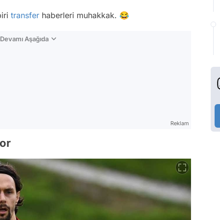
biri
transfer
haberleri muhakkak. 😂
n Devamı Aşağıda
Reklam
por