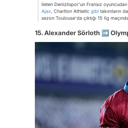
ileten Denizlispor'un Fransız oyuncudan y
Ajax
, Charlton Athletic
gibi
takımların da
sezon Toulouse'da çıktığı 15 lig maçında 3
15. Alexander Sörloth ➡️ Oly