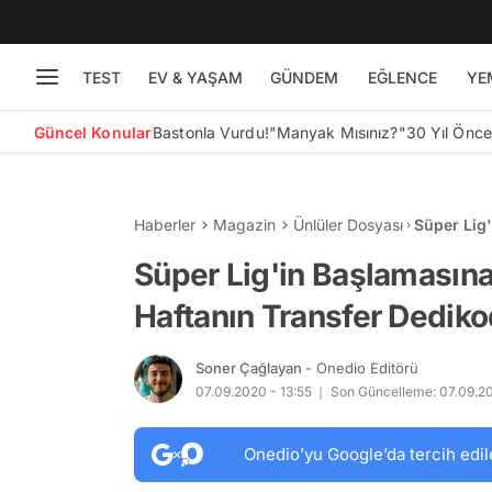
TEST
EV & YAŞAM
GÜNDEM
EĞLENCE
YE
Güncel Konular
Bastonla Vurdu!
"Manyak Mısınız?"
30 Yıl Önc
Haberler
Magazin
Ünlüler Dosyası
Süper Lig'
Transfer D
Süper Lig'in Başlamasına
Haftanın Transfer Dedikod
Soner Çağlayan
- Onedio Editörü
07.09.2020 - 13:55
Son Güncelleme: 07.09.20
Onedio’yu Google’da tercih edil