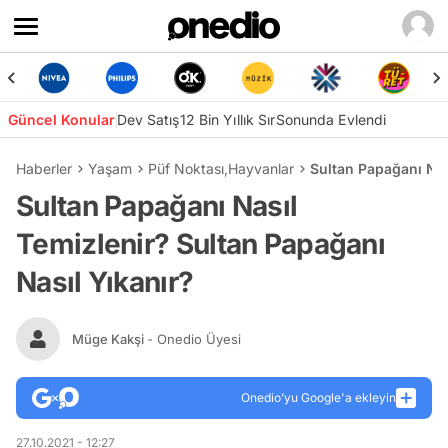
Güncel Konular
Dev Satış
12 Bin Yıllık Sır
Sonunda Evlendi
Haberler
Yaşam
Püf Noktası
,
Hayvanlar
Sultan Papağanı Nas
Sultan Papağanı Nasıl
Temizlenir? Sultan Papağanı
Nasıl Yıkanır?
Müge Kakşi
- Onedio Üyesi
Onedio’yu Google'a ekleyin
27.10.2021 - 12:27