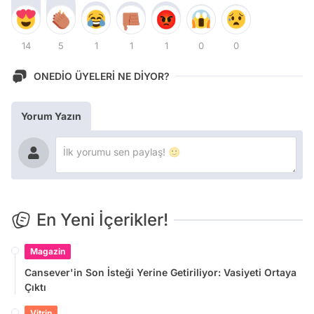
14
5
1
1
1
0
0
ONEDİO ÜYELERİ NE DİYOR?
Yorum Yazın
En Yeni İçerikler!
Magazin
Cansever'in Son İsteği Yerine Getiriliyor: Vasiyeti Ortaya
Çıktı
Vitrin