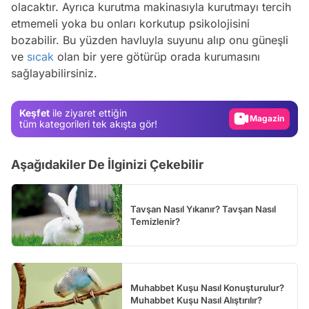
olacaktır. Ayrıca kurutma makinasıyla kurutmayı tercih
etmemeli yoka bu onları korkutup psikolojisini
Video
bozabilir. Bu yüzden havluyla suyunu alıp onu güneşli
Test
ve
sıcak
olan bir yere götürüp orada kurumasını
sağlayabilirsiniz.
Gündem
Magazin
Keşfet
ile ziyaret ettiğin
Video
tüm kategorileri tek akışta gör!
Test
Aşağıdakiler De İlginizi Çekebilir
Tavşan Nasıl Yıkanır? Tavşan Nasıl
Temizlenir?
Muhabbet Kuşu Nasıl Konuşturulur?
Muhabbet Kuşu Nasıl Alıştırılır?