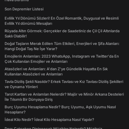
Son Depremler Listesi
Evlilik Yıl Dönümü Sözleri! En Özel Romantik, Duygusal ve Resimli
Evlilik Yıl dönümü Mesajları
Rüyada Altın Görmek: Gerçekler de Saadetiniz de Çil Çil Altınlarda
Saklı Olabilir!
Doğal Taşların Merak Edilen Tüm Etkileri, Enerjileri ve Şifa Alanları:
Hangi Doğal Taş Ne İşe Yarar?
Emojilerin Anlamları: 2023 WhatsApp, Instagram ve Twitter'da En
Çok Kullanılan Emojiler ve Anlamları
Atasözleri ve Anlamları: A'dan Z'ye Gündelik Hayatta En Sık
Kullanılan Atasözleri ve Anlamları
Tavla Diziliş Şekli Nasıldır? Erkek Tavlası ve Kız Tavlası Diziliş Şekilleri
ve Oynama Yönleri
Tarot Kartları ve Anlamları Nelerdir? Majör ve Minör Arkana Desteleri
İle Tılsımlı Bir Dünyaya Giriş
Burç Uyumu Hesaplama Nedir? Burç Uyumu, Aşk Uyumu Nasıl
Hesaplanır?
İdeal Kilo Nedir? İdeal Kilo Hesaplama Nasıl Yapılır?
Ders Çalışırken Dinlenecek Müzikler Nelerdir? Müziksiz