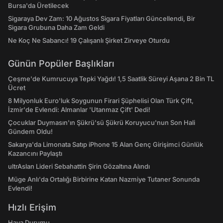
Bursa'da Üretilecek
Sigaraya Dev Zam: 10 Ağustos Sigara Fiyatları Güncellendi, Bir
Sigara Grubuna Daha Zam Geldi
Ne Koç Ne Sabancı! 19 Çalışanlı Şirket Zirveye Oturdu
Günün Popüler Başlıkları
Çeşme'de Kumrucuya Tepki Yağdı! 1,5 Saatlik Süreyi Aşana 2 Bin TL
Ücret
8 Milyonluk Euro'luk Soygunun Firari Şüphelisi Olan Türk Çift,
İzmir'de Evlendi: Almanlar 'Utanmaz Çift' Dedi!
Çocuklar Duymasın'ın Şükrü'sü Şükrü Koruyucu'nun Son Hali
Gündem Oldu!
Sakarya'da Limonata Satıp iPhone 15 Alan Genç Girişimci Günlük
Kazancını Paylaştı
ultrAslan Lideri Sebahattin Şirin Gözaltına Alındı
Müge Anlı'da Ortalığı Birbirine Katan Nazmiye Tutaner Sonunda
Evlendi!
Hızlı Erişim
Hava Durumu