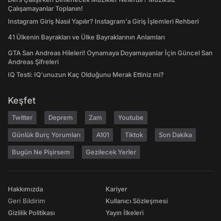
Çalışamayanlar Toplanın!
Instagram Giriş Nasıl Yapılır? Instagram'a Giriş İşlemleri Rehberi
41 Ülkenin Bayrakları ve Ülke Bayraklarının Anlamları
GTA San Andreas Hileleri! Oynamaya Doyamayanlar İçin Güncel San
Andreas Şifreleri
IQ Testi: IQ'unuzun Kaç Olduğunu Merak Ettiniz mi?
Keşfet
Twitter
Deprem
Zam
Youtube
Günlük Burç Yorumları
A101
Tiktok
Son Dakika
Bugün Ne Pişirsem
Gezilecek Yerler
Hakkımızda
Kariyer
Geri Bildirim
Kullanıcı Sözleşmesi
Gizlilik Politikası
Yayın İlkeleri