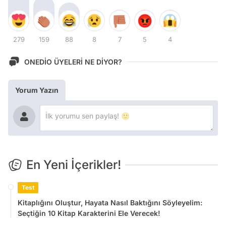
279
159
88
8
7
5
4
ONEDİO ÜYELERİ NE DİYOR?
Yorum Yazın
En Yeni İçerikler!
Test
Kitaplığını Oluştur, Hayata Nasıl Baktığını Söyleyelim:
Seçtiğin 10 Kitap Karakterini Ele Verecek!