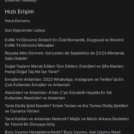
Edilerek Yasalaştı
Hızlı Erişim
Hava Durumu
Son Depremler Listesi
Evlilik Yıl Dönümü Sözleri! En Özel Romantik, Duygusal ve Resimli
Evlilik Yıl dönümü Mesajları
Rüyada Altın Görmek: Gerçekler de Saadetiniz de Çil Çil Altınlarda
Saklı Olabilir!
Doğal Taşların Merak Edilen Tüm Etkileri, Enerjileri ve Şifa Alanları:
Hangi Doğal Taş Ne İşe Yarar?
Emojilerin Anlamları: 2023 WhatsApp, Instagram ve Twitter'da En
Çok Kullanılan Emojiler ve Anlamları
Atasözleri ve Anlamları: A'dan Z'ye Gündelik Hayatta En Sık
Kullanılan Atasözleri ve Anlamları
Tavla Diziliş Şekli Nasıldır? Erkek Tavlası ve Kız Tavlası Diziliş Şekilleri
ve Oynama Yönleri
Tarot Kartları ve Anlamları Nelerdir? Majör ve Minör Arkana Desteleri
İle Tılsımlı Bir Dünyaya Giriş
Burç Uyumu Hesaplama Nedir? Burç Uyumu, Aşk Uyumu Nasıl