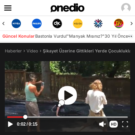
Güncel Konular
Bastonla Vurdu!
"Manyak Mısınız?"
30 Yıl Önce👀
Haberler
Video
Şikayet Üzerine Gittikleri Yerde Çocukluklar
0:02
/
0:15