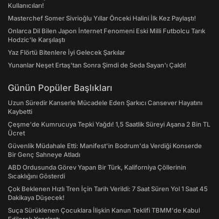
Kullanıcıları!
Masterchef Somer Sivrioğlu Yıllar Önceki Halini İlk Kez Paylaştı!
Onlarca Dil Bilen Japon İnternet Fenomeni Eski Milli Futbolcu Tarık
Hodzic'le Karşılaştı
Yaz Flörtü Bitenlere İyi Gelecek Şarkılar
Yunanlar Neşet Ertaş'tan Sonra Şimdi de Seda Sayan'ı Çaldı!
Günün Popüler Başlıkları
Uzun Süredir Kanserle Mücadele Eden Şarkıcı Cansever Hayatını
Kaybetti
Çeşme'de Kumrucuya Tepki Yağdı! 1,5 Saatlik Süreyi Aşana 2 Bin TL
Ücret
Güvenlik Müdahale Etti: Manifest'in Bodrum'da Verdiği Konserde
Bir Genç Sahneye Atladı
ABD Ordusunda Görev Yapan Bir Türk, Kaliforniya Çöllerinin
Sıcaklığını Gösterdi
Çok Beklenen Hızlı Tren İçin Tarih Verildi: 7 Saat Süren Yol 1 Saat 45
Dakikaya Düşecek!
Suça Sürüklenen Çocuklara İlişkin Kanun Teklifi TBMM'de Kabul