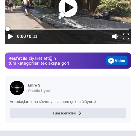
Video
Test
0:00
/
0:11
Gündem
Magazin
Keşfet
ile ziyaret ettiğin
Video
tüm kategorileri tek akışta gör!
Test
Emre Ş.
Onedio Üyesi
Arkadaşlar bana sövmeyin, annem çok üzülüyor. :(
Tüm içerikleri