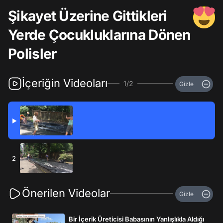
Şikayet Üzerine Gittikleri
Yerde Çocukluklarına Dönen
Polisler
İçeriğin Videoları
1/2
Gizle
▶
2
Önerilen Videolar
Gizle
Bir İçerik Üreticisi Babasının Yanlışlıkla Aldığı