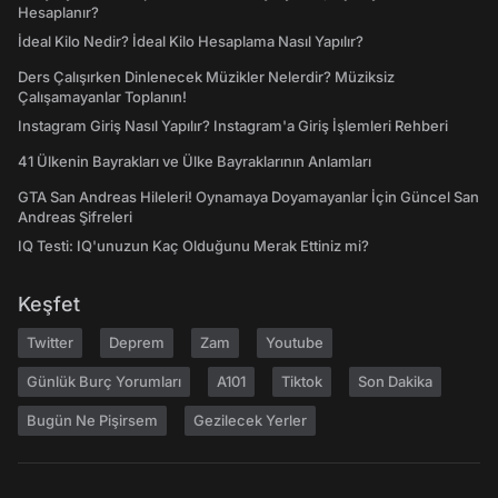
Hesaplanır?
İdeal Kilo Nedir? İdeal Kilo Hesaplama Nasıl Yapılır?
Ders Çalışırken Dinlenecek Müzikler Nelerdir? Müziksiz
Çalışamayanlar Toplanın!
Instagram Giriş Nasıl Yapılır? Instagram'a Giriş İşlemleri Rehberi
41 Ülkenin Bayrakları ve Ülke Bayraklarının Anlamları
GTA San Andreas Hileleri! Oynamaya Doyamayanlar İçin Güncel San
Andreas Şifreleri
IQ Testi: IQ'unuzun Kaç Olduğunu Merak Ettiniz mi?
Keşfet
Twitter
Deprem
Zam
Youtube
Günlük Burç Yorumları
A101
Tiktok
Son Dakika
Bugün Ne Pişirsem
Gezilecek Yerler