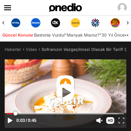
Güncel Konular
Bastonla Vurdu!
"Manyak Mısınız?"
30 Yıl Önce👀
Haberler
Video
Sofranızın Vazgeçilmezi Olacak Bir Tarif! Çılb
0:03
/
0:45