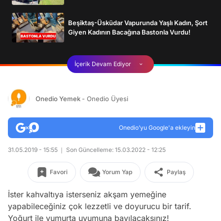
Beşiktaş-Üsküdar Vapurunda Yaşlı Kadın, Şort
Giyen Kadının Bacağına Bastonla Vurdu!
İçerik Devam Ediyor
Onedio Yemek
- Onedio Üyesi
Onedio’yu Google'a ekleyin
31.05.2019 - 15:55
Son Güncelleme: 15.03.2022 - 12:25
Favori
Yorum Yap
Paylaş
İster kahvaltıya isterseniz akşam yemeğine
yapabileceğiniz çok lezzetli ve doyurucu bir tarif.
Yoğurt ile yumurta uyumuna bayılacaksınız!