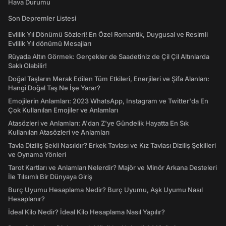
Hava Durumu
Son Depremler Listesi
Evlilik Yıl Dönümü Sözleri! En Özel Romantik, Duygusal ve Resimli
Evlilik Yıl dönümü Mesajları
Rüyada Altın Görmek: Gerçekler de Saadetiniz de Çil Çil Altınlarda
Saklı Olabilir!
Doğal Taşların Merak Edilen Tüm Etkileri, Enerjileri ve Şifa Alanları:
Hangi Doğal Taş Ne İşe Yarar?
Emojilerin Anlamları: 2023 WhatsApp, Instagram ve Twitter'da En
Çok Kullanılan Emojiler ve Anlamları
Atasözleri ve Anlamları: A'dan Z'ye Gündelik Hayatta En Sık
Kullanılan Atasözleri ve Anlamları
Tavla Diziliş Şekli Nasıldır? Erkek Tavlası ve Kız Tavlası Diziliş Şekilleri
ve Oynama Yönleri
Tarot Kartları ve Anlamları Nelerdir? Majör ve Minör Arkana Desteleri
İle Tılsımlı Bir Dünyaya Giriş
Burç Uyumu Hesaplama Nedir? Burç Uyumu, Aşk Uyumu Nasıl
Hesaplanır?
İdeal Kilo Nedir? İdeal Kilo Hesaplama Nasıl Yapılır?