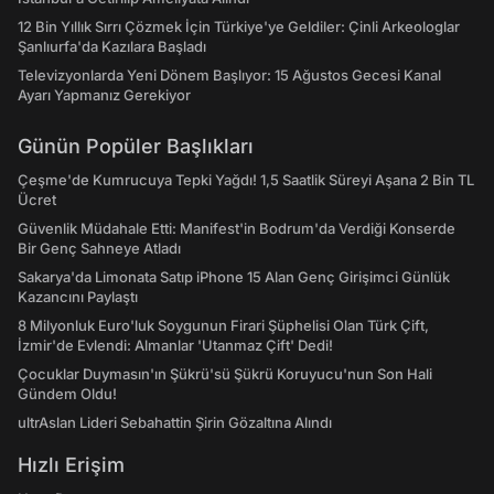
12 Bin Yıllık Sırrı Çözmek İçin Türkiye'ye Geldiler: Çinli Arkeologlar
Şanlıurfa'da Kazılara Başladı
Televizyonlarda Yeni Dönem Başlıyor: 15 Ağustos Gecesi Kanal
Ayarı Yapmanız Gerekiyor
Günün Popüler Başlıkları
Çeşme'de Kumrucuya Tepki Yağdı! 1,5 Saatlik Süreyi Aşana 2 Bin TL
Ücret
Güvenlik Müdahale Etti: Manifest'in Bodrum'da Verdiği Konserde
Bir Genç Sahneye Atladı
Sakarya'da Limonata Satıp iPhone 15 Alan Genç Girişimci Günlük
Kazancını Paylaştı
8 Milyonluk Euro'luk Soygunun Firari Şüphelisi Olan Türk Çift,
İzmir'de Evlendi: Almanlar 'Utanmaz Çift' Dedi!
Çocuklar Duymasın'ın Şükrü'sü Şükrü Koruyucu'nun Son Hali
Gündem Oldu!
ultrAslan Lideri Sebahattin Şirin Gözaltına Alındı
Hızlı Erişim