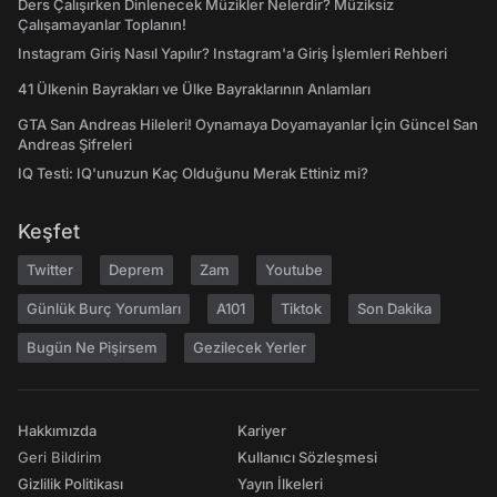
Ders Çalışırken Dinlenecek Müzikler Nelerdir? Müziksiz
Çalışamayanlar Toplanın!
Instagram Giriş Nasıl Yapılır? Instagram'a Giriş İşlemleri Rehberi
41 Ülkenin Bayrakları ve Ülke Bayraklarının Anlamları
GTA San Andreas Hileleri! Oynamaya Doyamayanlar İçin Güncel San
Andreas Şifreleri
IQ Testi: IQ'unuzun Kaç Olduğunu Merak Ettiniz mi?
Keşfet
Twitter
Deprem
Zam
Youtube
Günlük Burç Yorumları
A101
Tiktok
Son Dakika
Bugün Ne Pişirsem
Gezilecek Yerler
Hakkımızda
Kariyer
Geri Bildirim
Kullanıcı Sözleşmesi
Gizlilik Politikası
Yayın İlkeleri