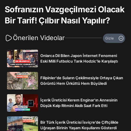
Sofranızın Vazgeçilmezi Olacak
Bir Tarif! Çılbır Nasıl Yapılır?
Önerilen Videolar
Gizle
Onlarca Dil Bilen Japon İnternet Fenomeni
Eski Milli Futbolcu Tarık Hodzic'le Karşılaştı
Filipinler'de Suların Çekilmesiyle Ortaya Çıkan
Görüntü Hem Ürküttü Hem Büyüledi
İçerik Üreticisi Kerem Enginar'ın Annesinin
Düşük Kalp Ritmini Akıllı Saat Fark Etti
Bir Türk İçerik Üreticisi İsviçre’de Çiftçilikle
Uğraşan Birinin Yaşam Koşullarını Gösterdi