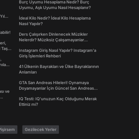
Burç Uyumu Hesaplama Nedir? Burç
Uyumu, Aşk Uyumu Nasıl Hesaplanır?
Yıl
İdeal Kilo Nedir? İdeal Kilo Hesaplama
Nasıl Yapılır?
abilir!
Ders Çalışırken Dinlenecek Müzikler
Nelerdir? Müziksiz Çalışamayanlar
eri,
Toplanın!
l Taş
Instagram Giriş Nasıl Yapılır? Instagram'a
Giriş İşlemleri Rehberi
,
nılan
41 Ülkenin Bayrakları ve Ülke Bayraklarının
Anlamları
GTA San Andreas Hileleri! Oynamaya
Doyamayanlar İçin Güncel San Andreas
ası ve
Şifreleri
IQ Testi: IQ'unuzun Kaç Olduğunu Merak
Ettiniz mi?
işirsem
Gezilecek Yerler