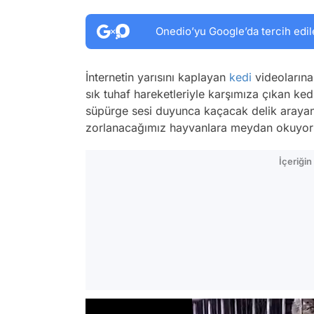
Onedio’yu Google’da tercih edil
İnternetin yarısını kaplayan
kedi
videolarına
sık tuhaf hareketleriyle karşımıza çıkan kedi
süpürge sesi duyunca kaçacak delik arayan
zorlanacağımız hayvanlara meydan okuyorl
İçeriği