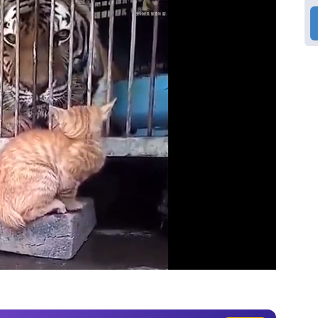
Video
Test
Gündem
Magazin
Video