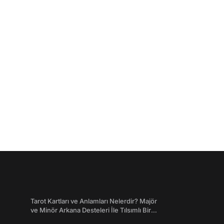
Tarot Kartları ve Anlamları Nelerdir? Majör
ve Minör Arkana Desteleri İle Tılsımlı Bir
Dünyaya Giriş