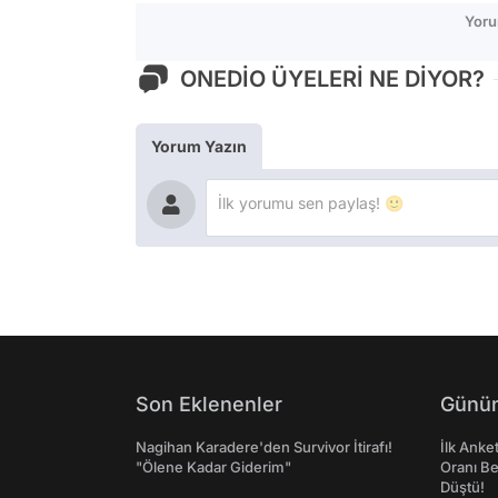
Yoru
ONEDİO ÜYELERİ NE DİYOR?
Yorum Yazın
Son Eklenenler
Günün
Nagihan Karadere'den Survivor İtirafı!
İlk Anke
"Ölene Kadar Giderim"
Oranı Be
Düştü!