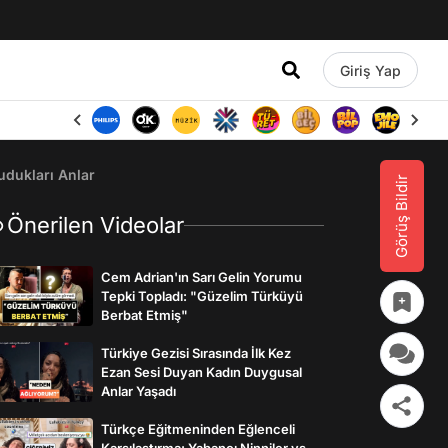
Giriş Yap
udukları Anlar
Görüş Bildir
Önerilen Videolar
Cem Adrian'ın Sarı Gelin Yorumu
Tepki Topladı: "Güzelim Türküyü
Berbat Etmiş"
Türkiye Gezisi Sırasında İlk Kez
Ezan Sesi Duyan Kadın Duygusal
Anlar Yaşadı
Türkçe Eğitmeninden Eğlenceli
Karşılaştırma: Yabancı Ninniler vs