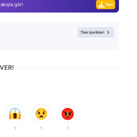
 akışta gör!
Test
Tüm içerikleri
 VER!
1
1
1