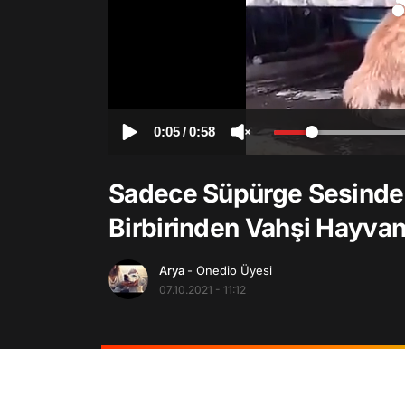
0:05
/
0:58
Sadece Süpürge Sesinden
Birbirinden Vahşi Hayva
Arya
- Onedio Üyesi
07.10.2021 - 11:12