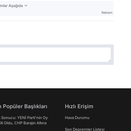
mlar Aşağıda
Reklam
 Popüler Başlıkları
Hızlı Erişim
t Sonucu: YENİ Parti'nin Oy
Hava Durumu
lli Oldu, CHP Barajın Altına
Son Depremler Listesi