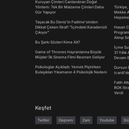
Kuruyan Çimleri Canlandıran Doğal
Yöntem: Tek Bir Malzeme Çimleri Daha
Türkiye,
Gür Yapıyor
Mekke An
Hepsine 
Taşacak Bu Deniz'in Fadime'sinden
Dikkat Çeken İtiraf! "İçimdeki Karadenizli
Hasan C
Çıkıyor"
Programı
Alınıp Sı
Bu Şarkı Sözleri Kime Ait?
İçme Suy
Game of Thrones Hayranlarına Büyük
31 Yıllık
Müjde! İlk Sinema Filmi Resmen Geliyor
Devam E
Psikologlar Açıkladı: Yemek Pişirirken
Dursun 
Bulaşıkları Yıkamanın 4 Psikolojik Nedeni
Icardi'd
Fatih Al
ROK İtir
Verdi
Keşfet
Twitter
Deprem
Zam
Youtube
Gü