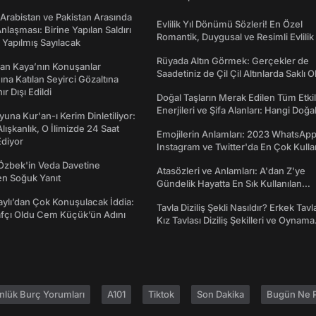
 Arabistan ve Pakistan Arasında
Evlilik Yıl Dönümü Sözleri! En Özel
laşması: Birine Yapılan Saldırı
Romantik, Duygusal ve Resimli Evlilik 
Yapılmış Sayılacak
dönümü Mesajları
Rüyada Altın Görmek: Gerçekler de
an Kaya’nın Konuşanlar
Saadetiniz de Çil Çil Altınlarda Saklı Ol
na Katılan Seyirci Gözaltına
nır Dışı Edildi
Doğal Taşların Merak Edilen Tüm Etkil
Enerjileri ve Şifa Alanları: Hangi Doğa
una Kur'an-ı Kerim Dinletiliyor:
Ne İşe Yarar?
 Alışkanlık, O İlimizde 24 Saat
Emojilerin Anlamları: 2023 WhatsApp
diyor
Instagram ve Twitter'da En Çok Kulla
Emojiler ve Anlamları
Özbek'in Veda Davetine
Atasözleri ve Anlamları: A'dan Z'ye
en Soğuk Yanıt
Gündelik Hayatta En Sık Kullanılan
Atasözleri ve Anlamları
taylı’dan Çok Konuşulacak İddia:
Tavla Diziliş Şekli Nasıldır? Erkek Tavl
afçı Oldu Cem Küçük’ün Adını
Kız Tavlası Diziliş Şekilleri ve Oynama
Yönleri
nlük Burç Yorumları
A101
Tiktok
Son Dakika
Bugün Ne P