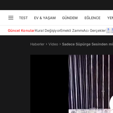
TEST
EV & YAŞAM
GÜNDEM
EĞLENCE
YE
Güncel Konular
Kural Değişiyor
Emekli Zammı
Acı Gerçekler
Haberler
Video
Sadece Süpürge Sesinden mi 