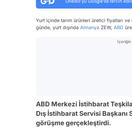
Onedio’yu Google’da tercih edil
Yurt içinde tarım ürünleri üretici fiyatları v
günde, yurt dışında
Almanya
ZEW,
ABD
üret
İçeriği
ABD Merkezi İstihbarat Teşkila
Dış İstihbarat Servisi Başkanı
görüşme gerçekleştirdi.