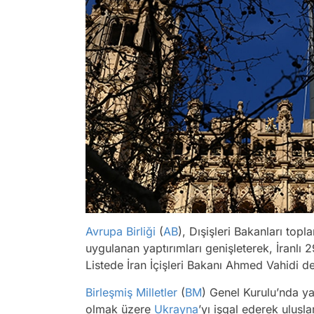
Avrupa Birliği
(
AB
), Dışişleri Bakanları top
uygulanan yaptırımları genişleterek, İranlı 2
Listede İran İçişleri Bakanı Ahmed Vahidi de
Birleşmiş Milletler
(
BM
) Genel Kurulu’nda y
olmak üzere
Ukrayna
’yı işgal ederek ulusl