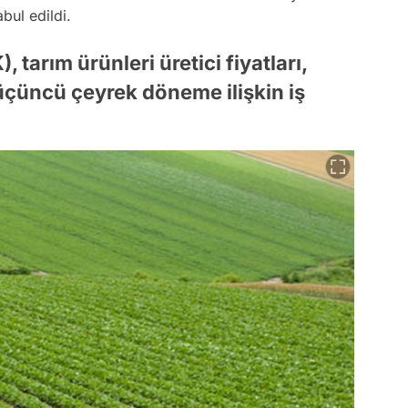
abul edildi.
 tarım ürünleri üretici fiyatları,
e üçüncü çeyrek döneme ilişkin iş