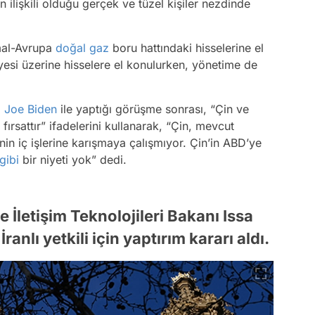
n ilişkili olduğu gerçek ve tüzel kişiler nezdinde
mal-Avrupa
doğal gaz
boru hattındaki hisselerine el
yesi üzerine hisselere el konulurken, yönetime de
ı
Joe Biden
ile yaptığı görüşme sonrası, “Çin ve
 fırsattır” ifadelerini kullanarak, “Çin, mevcut
in iç işlerine karışmaya çalışmıyor. Çin’in ABD’ye
gibi
bir niyeti yok” dedi.
ve İletişim Teknolojileri Bakanı Issa
nlı yetkili için yaptırım kararı aldı.