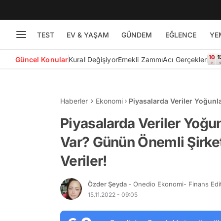
TEST
EV & YAŞAM
GÜNDEM
EĞLENCE
YE
Güncel Konular
Kural Değişiyor
Emekli Zammı
Acı Gerçekler
Haberler
Ekonomi
Piyasalarda Veriler Yoğun
Haberleri ve Ekonomik Veri
Piyasalarda Veriler Yoğ
Var? Günün Önemli Şirke
Veriler!
Özder Şeyda
- Onedio Ekonomi- Finans Edi
15.11.2022 - 09:05