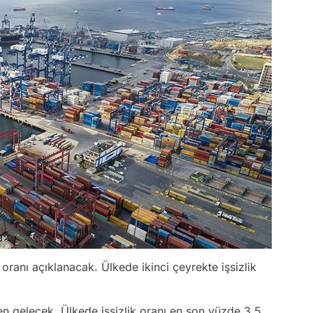
k oranı açıklanacak. Ülkede ikinci çeyrekte işsizlik
en gelecek. Ülkede işsizlik oranı en son yüzde 3,5