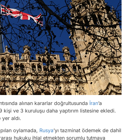
lantısında alınan kararlar doğrultusunda
İran
’a
9 kişi ve 3 kuruluşu daha yaptırım listesine ekledi.
 yer aldı.
apılan oylamada,
Rusya
’yı tazminat ödemek de dahil
ararası hukuku ihlal etmekten sorumlu tutmaya