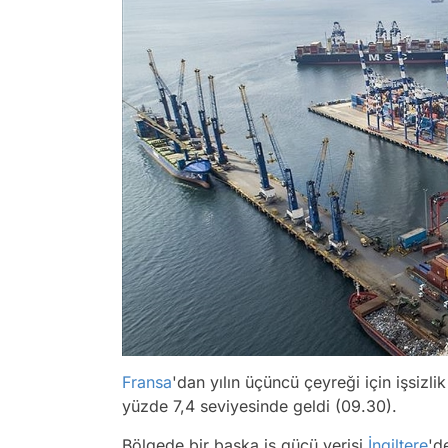
Fransa
'dan yılın üçüncü çeyreği için işsizli
yüzde 7,4 seviyesinde geldi (09.30).
Bölgede bir başka iş gücü verisi
İngiltere
'd