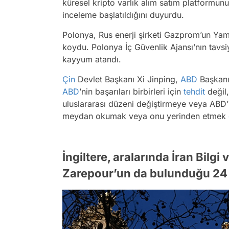
küresel kripto varlık alım satım platformunu
inceleme başlatıldığını duyurdu.
Polonya, Rus enerji şirketi Gazprom’un Ya
koydu. Polonya İç Güvenlik Ajansı’nın tavsi
kayyum atandı.
Çin
Devlet Başkanı Xi Jinping,
ABD
Başkan
ABD
’nin başarıları birbirleri için
tehdit
değil,
uluslararası düzeni değiştirmeye veya ABD’n
meydan okumak veya onu yerinden etmek
İngiltere, aralarında İran Bilgi 
Zarepour’un da bulunduğu 24 İra