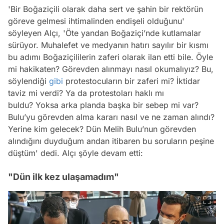
'Bir Boğaziçili olarak daha sert ve şahin bir rektörün
göreve gelmesi ihtimalinden endişeli olduğunu'
söyleyen Alçı, 'Öte yandan Boğaziçi’nde kutlamalar
sürüyor. Muhalefet ve medyanın hatırı sayılır bir kısmı
bu adımı Boğaziçililerin zaferi olarak ilan etti bile. Öyle
mi hakikaten? Görevden alınmayı nasıl okumalıyız? Bu,
söylendiği
gibi
protestocuların bir zaferi mi? İktidar
taviz mi verdi? Ya da protestoları haklı mı
buldu? Yoksa arka planda başka bir sebep mi var?
Bulu’yu görevden alma kararı nasıl ve ne zaman alındı?
Yerine kim gelecek? Dün Melih Bulu’nun görevden
alındığını duyduğum andan itibaren bu soruların peşine
düştüm' dedi. Alçı şöyle devam etti:
"Dün ilk kez ulaşamadım"