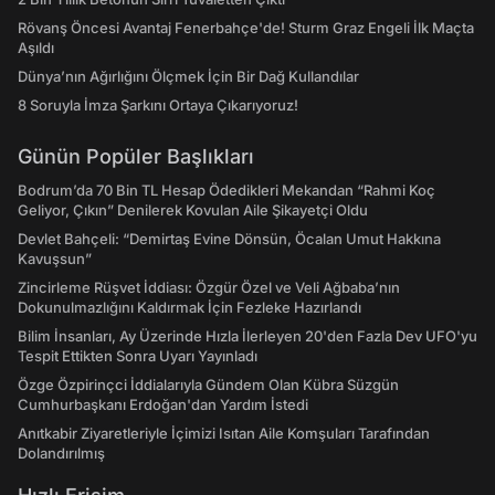
Rövanş Öncesi Avantaj Fenerbahçe'de! Sturm Graz Engeli İlk Maçta
Aşıldı
Dünya’nın Ağırlığını Ölçmek İçin Bir Dağ Kullandılar
8 Soruyla İmza Şarkını Ortaya Çıkarıyoruz!
Günün Popüler Başlıkları
Bodrum’da 70 Bin TL Hesap Ödedikleri Mekandan “Rahmi Koç
Geliyor, Çıkın” Denilerek Kovulan Aile Şikayetçi Oldu
Devlet Bahçeli: “Demirtaş Evine Dönsün, Öcalan Umut Hakkına
Kavuşsun”
Zincirleme Rüşvet İddiası: Özgür Özel ve Veli Ağbaba’nın
Dokunulmazlığını Kaldırmak İçin Fezleke Hazırlandı
Bilim İnsanları, Ay Üzerinde Hızla İlerleyen 20'den Fazla Dev UFO'yu
Tespit Ettikten Sonra Uyarı Yayınladı
Özge Özpirinçci İddialarıyla Gündem Olan Kübra Süzgün
Cumhurbaşkanı Erdoğan'dan Yardım İstedi
Anıtkabir Ziyaretleriyle İçimizi Isıtan Aile Komşuları Tarafından
Dolandırılmış