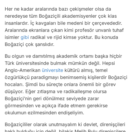
Her ne kadar aralarında bazı çekişmeler olsa da
neredeyse tüm Boğaziçili akademisyenler çok klas
insanlardır. İç kavgaları bile medeni bir çerçevededir.
Aralarında ekranlara çıkan kimi profesör unvanlı tuhaf
isimler
gibi
radikal ve rijid kimse yoktur. Bu konuda
Boğaziçi çok şanslıdır.
Bu olgun ve damıtılmış akademik ortamı başka hiçbir
Türk üniversitesinde bulmak mümkün değil. Hepsi
Anglo-Amerikan
üniversite
kültürü almış, temel
özgürlükçü paradigmayı benimsemiş kişilerdir Boğaziçi
hocaları. Şimdi bu süreçte onlara önemli bir görev
düşüyor. Eğer zıtlaşma ve radikalleşme olursa
Boğaziçi’nin geri dönülmez seviyede zarar
görmesinden ve açıkça ifade etmem gerekirse
okulumun ezilmesinden endişeliyim.
Boğaziçililer olarak unutmayalım ki devlet, direnişçileri
Video
haklı bulduğu için değil, bilakis Melih Bulu direnişçilere