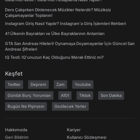
Ders Çalışırken Dinlenecek Müzikler Nelerdir? Müziksiz
Çalışamayanlar Toplanın!
Instagram Giriş Nasıl Yapılır? Instagram'a Giriş İşlemleri Rehberi
41 Ülkenin Bayrakları ve Ülke Bayraklarının Anlamları
GTA San Andreas Hileleri! Oynamaya Doyamayanlar İçin Güncel San
Andreas Şifreleri
IQ Testi: IQ'unuzun Kaç Olduğunu Merak Ettiniz mi?
Keşfet
Twitter
Deprem
Zam
Youtube
Günlük Burç Yorumları
A101
Tiktok
Son Dakika
Bugün Ne Pişirsem
Gezilecek Yerler
Hakkımızda
Kariyer
Geri Bildirim
Kullanıcı Sözleşmesi