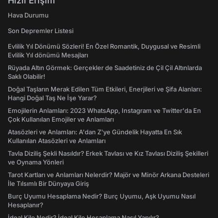
Hızlı Erişim
Hava Durumu
Son Depremler Listesi
Evlilik Yıl Dönümü Sözleri! En Özel Romantik, Duygusal ve Resimli
Evlilik Yıl dönümü Mesajları
Rüyada Altın Görmek: Gerçekler de Saadetiniz de Çil Çil Altınlarda
Saklı Olabilir!
Doğal Taşların Merak Edilen Tüm Etkileri, Enerjileri ve Şifa Alanları:
Hangi Doğal Taş Ne İşe Yarar?
Emojilerin Anlamları: 2023 WhatsApp, Instagram ve Twitter'da En
Çok Kullanılan Emojiler ve Anlamları
Atasözleri ve Anlamları: A'dan Z'ye Gündelik Hayatta En Sık
Kullanılan Atasözleri ve Anlamları
Tavla Diziliş Şekli Nasıldır? Erkek Tavlası ve Kız Tavlası Diziliş Şekilleri
ve Oynama Yönleri
Tarot Kartları ve Anlamları Nelerdir? Majör ve Minör Arkana Desteleri
İle Tılsımlı Bir Dünyaya Giriş
Burç Uyumu Hesaplama Nedir? Burç Uyumu, Aşk Uyumu Nasıl
Hesaplanır?
İdeal Kilo Nedir? İdeal Kilo Hesaplama Nasıl Yapılır?