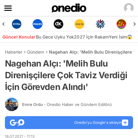
Güncel Konular
Bu Gece Uyku Yok
2027 İçin Rakam
Yeni İsim😱
Haberler
Gündem
Nagehan Alçı: 'Melih Bulu Direnişçilere Ço
Nagehan Alçı: 'Melih Bulu
Direnişçilere Çok Taviz Verdiği
İçin Görevden Alındı'
Emre Ordu
- Onedio Haber ve Gündem Editörü
Onedio’yu Google'a ekleyin
16.07.2021 - 11:13