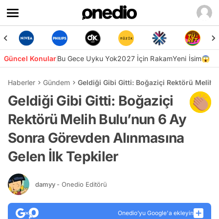
Güncel Konular
Bu Gece Uyku Yok
2027 İçin Rakam
Yeni İsim😱
Haberler
Gündem
Geldiği Gibi Gitti: Boğaziçi Rektörü Meli
Geldiği Gibi Gitti: Boğaziçi
Rektörü Melih Bulu’nun 6 Ay
Sonra Görevden Alınmasına
Gelen İlk Tepkiler
damyy
- Onedio Editörü
Onedio’yu Google'a ekleyin