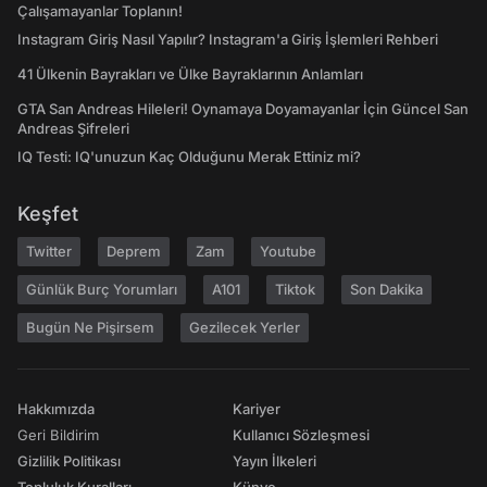
Çalışamayanlar Toplanın!
Instagram Giriş Nasıl Yapılır? Instagram'a Giriş İşlemleri Rehberi
41 Ülkenin Bayrakları ve Ülke Bayraklarının Anlamları
GTA San Andreas Hileleri! Oynamaya Doyamayanlar İçin Güncel San
Andreas Şifreleri
IQ Testi: IQ'unuzun Kaç Olduğunu Merak Ettiniz mi?
Keşfet
Twitter
Deprem
Zam
Youtube
Günlük Burç Yorumları
A101
Tiktok
Son Dakika
Bugün Ne Pişirsem
Gezilecek Yerler
Hakkımızda
Kariyer
Geri Bildirim
Kullanıcı Sözleşmesi
Gizlilik Politikası
Yayın İlkeleri