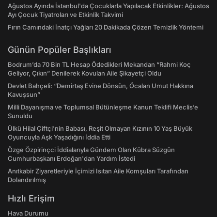
Ağustos Ayında İstanbul'da Çocuklarla Yapılacak Etkinlikler: Ağustos
Ayı Çocuk Tiyatroları ve Etkinlik Takvimi
Fırın Camındaki İnatçı Yağları 20 Dakikada Çözen Temizlik Yöntemi
Günün Popüler Başlıkları
Bodrum’da 70 Bin TL Hesap Ödedikleri Mekandan “Rahmi Koç
Geliyor, Çıkın” Denilerek Kovulan Aile Şikayetçi Oldu
Devlet Bahçeli: “Demirtaş Evine Dönsün, Öcalan Umut Hakkına
Kavuşsun”
Milli Dayanışma ve Toplumsal Bütünleşme Kanun Teklifi Meclis’e
Sunuldu
Ülkü Hilal Çiftçi'nin Babası, Reşit Olmayan Kızının 10 Yaş Büyük
Oyuncuyla Aşk Yaşadığını İddia Etti
Özge Özpirinçci İddialarıyla Gündem Olan Kübra Süzgün
Cumhurbaşkanı Erdoğan'dan Yardım İstedi
Anıtkabir Ziyaretleriyle İçimizi Isıtan Aile Komşuları Tarafından
Dolandırılmış
Hızlı Erişim
Hava Durumu