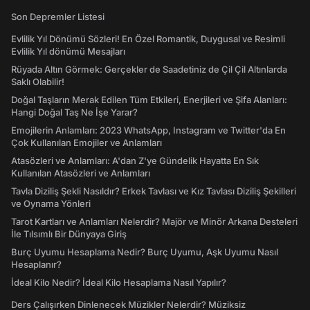
Son Depremler Listesi
Evlilik Yıl Dönümü Sözleri! En Özel Romantik, Duygusal ve Resimli
Evlilik Yıl dönümü Mesajları
Rüyada Altın Görmek: Gerçekler de Saadetiniz de Çil Çil Altınlarda
Saklı Olabilir!
Doğal Taşların Merak Edilen Tüm Etkileri, Enerjileri ve Şifa Alanları:
Hangi Doğal Taş Ne İşe Yarar?
Emojilerin Anlamları: 2023 WhatsApp, Instagram ve Twitter'da En
Çok Kullanılan Emojiler ve Anlamları
Atasözleri ve Anlamları: A'dan Z'ye Gündelik Hayatta En Sık
Kullanılan Atasözleri ve Anlamları
Tavla Diziliş Şekli Nasıldır? Erkek Tavlası ve Kız Tavlası Diziliş Şekilleri
ve Oynama Yönleri
Tarot Kartları ve Anlamları Nelerdir? Majör ve Minör Arkana Desteleri
İle Tılsımlı Bir Dünyaya Giriş
Burç Uyumu Hesaplama Nedir? Burç Uyumu, Aşk Uyumu Nasıl
Hesaplanır?
İdeal Kilo Nedir? İdeal Kilo Hesaplama Nasıl Yapılır?
Ders Çalışırken Dinlenecek Müzikler Nelerdir? Müziksiz