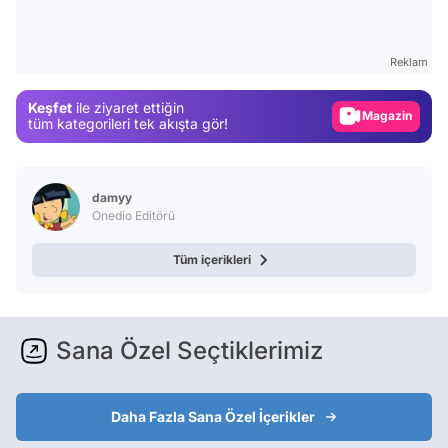
Test
Gündem
Reklam
Magazin
Keşfet
ile ziyaret ettiğin
Video
tüm kategorileri tek akışta gör!
Test
damyy
Onedio Editörü
Tüm içerikleri
Sana Özel Seçtiklerimiz
Daha Fazla Sana Özel İçerikler