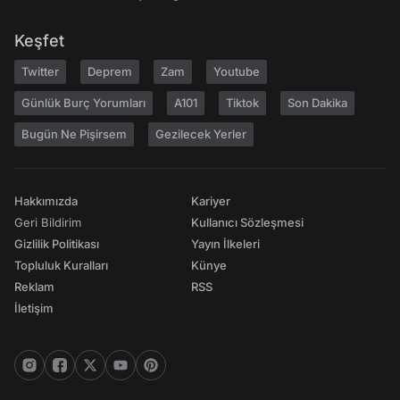
Keşfet
Twitter
Deprem
Zam
Youtube
Günlük Burç Yorumları
A101
Tiktok
Son Dakika
Bugün Ne Pişirsem
Gezilecek Yerler
Hakkımızda
Kariyer
Geri Bildirim
Kullanıcı Sözleşmesi
Gizlilik Politikası
Yayın İlkeleri
Topluluk Kuralları
Künye
Reklam
RSS
İletişim