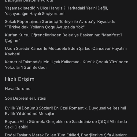
Bacağına Bastonla Vurdu!
Yaşamak İstediğin Ülke Hangisi? Haritadaki Yerini Değil,
Yaşayacağın Hayatı Seçiyorsun!
Sokak Röportajında Gurbetçi Türkiye ile Avrupa'yı Kıyasladı:
"Türkiye’deki Yolların Çoğu Avrupa’da Yok"
Kur'an Kursu Öğrencilerinden Belediye Başkanına: "Manifest’i
Çağırın"
Uzun Süredir Kanserle Mücadele Eden Şarkıcı Cansever Hayatını
Kaybetti
Kemerini Takmadığı İçin Uçak Kalkamadı: Küçük Çocuk Yüzünden
Yolcular 1 Gün Bekledi
Hızlı Erişim
Hava Durumu
Son Depremler Listesi
Evlilik Yıl Dönümü Sözleri! En Özel Romantik, Duygusal ve Resimli
Evlilik Yıl dönümü Mesajları
Rüyada Altın Görmek: Gerçekler de Saadetiniz de Çil Çil Altınlarda
Saklı Olabilir!
Doğal Taşların Merak Edilen Tüm Etkileri, Enerjileri ve Şifa Alanları: