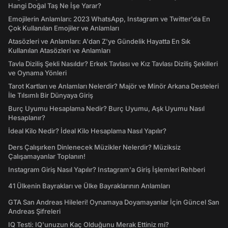
Hangi Doğal Taş Ne İşe Yarar?
Emojilerin Anlamları: 2023 WhatsApp, Instagram ve Twitter'da En
Çok Kullanılan Emojiler ve Anlamları
Atasözleri ve Anlamları: A'dan Z'ye Gündelik Hayatta En Sık
Kullanılan Atasözleri ve Anlamları
Tavla Diziliş Şekli Nasıldır? Erkek Tavlası ve Kız Tavlası Diziliş Şekilleri
ve Oynama Yönleri
Tarot Kartları ve Anlamları Nelerdir? Majör ve Minör Arkana Desteleri
İle Tılsımlı Bir Dünyaya Giriş
Burç Uyumu Hesaplama Nedir? Burç Uyumu, Aşk Uyumu Nasıl
Hesaplanır?
İdeal Kilo Nedir? İdeal Kilo Hesaplama Nasıl Yapılır?
Ders Çalışırken Dinlenecek Müzikler Nelerdir? Müziksiz
Çalışamayanlar Toplanın!
Instagram Giriş Nasıl Yapılır? Instagram'a Giriş İşlemleri Rehberi
41 Ülkenin Bayrakları ve Ülke Bayraklarının Anlamları
GTA San Andreas Hileleri! Oynamaya Doyamayanlar İçin Güncel San
Andreas Şifreleri
IQ Testi: IQ'unuzun Kaç Olduğunu Merak Ettiniz mi?