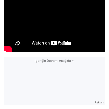
İçeriğin Devamı Aşağıda
Reklam