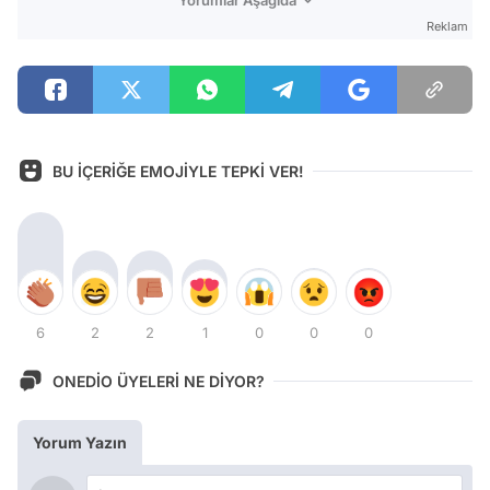
Yorumlar Aşağıda
Reklam
BU İÇERİĞE EMOJİYLE TEPKİ VER!
6
2
2
1
0
0
0
ONEDİO ÜYELERİ NE DİYOR?
Yorum Yazın