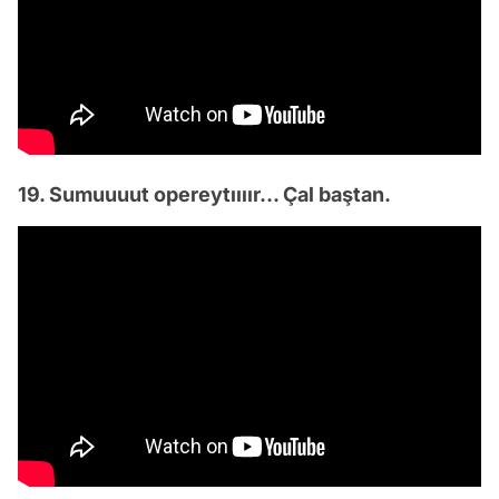
19. Sumuuuut opereytıııır… Çal baştan.
Video