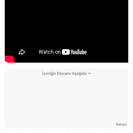
İçeriğin Devamı Aşağıda
Reklam