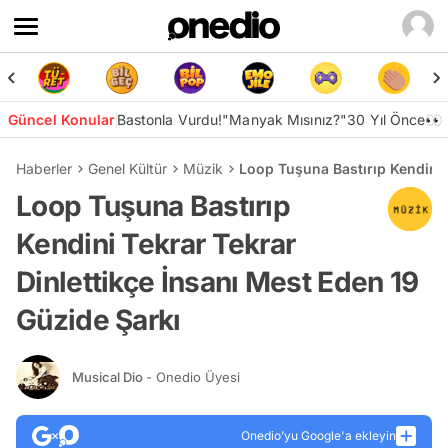
Güncel Konular
Bastonla Vurdu!
"Manyak Mısınız?"
30 Yıl Önce👀
Haberler
Genel Kültür
Müzik
Loop Tuşuna Bastırıp Kendini 
Loop Tuşuna Bastırıp
Kendini Tekrar Tekrar
Dinlettikçe İnsanı Mest Eden 19
Güzide Şarkı
Musical Dio
- Onedio Üyesi
Onedio’yu Google'a ekleyin