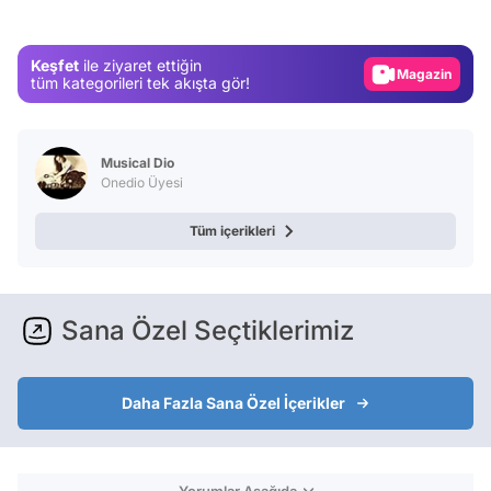
Test
Gündem
Keşfet
ile ziyaret ettiğin
Magazin
tüm kategorileri tek akışta gör!
Video
Test
Musical Dio
Onedio Üyesi
Tüm içerikleri
Sana Özel Seçtiklerimiz
Daha Fazla Sana Özel İçerikler