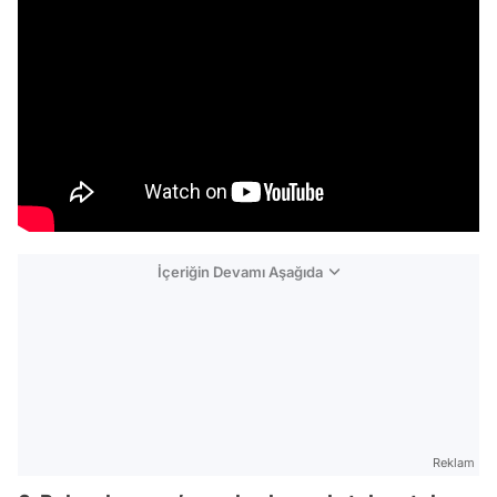
İçeriğin Devamı Aşağıda
Reklam