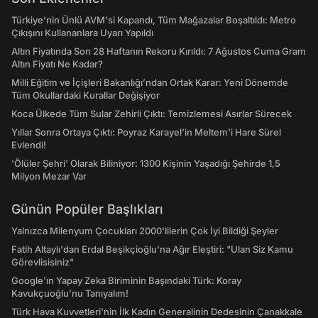
Türkiye'nin Ünlü AVM'si Kapandı, Tüm Mağazalar Boşaltıldı: Metro
Çıkışını Kullananlara Uyarı Yapıldı
Altın Fiyatında Son 28 Haftanın Rekoru Kırıldı: 7 Ağustos Cuma Gram
Altın Fiyatı Ne Kadar?
Milli Eğitim ve İçişleri Bakanlığı’ndan Ortak Karar: Yeni Dönemde
Tüm Okullardaki Kurallar Değişiyor
Koca Ülkede Tüm Sular Zehirli Çıktı: Temizlemesi Asırlar Sürecek
Yıllar Sonra Ortaya Çıktı: Poyraz Karayel'in Meltem'i Hare Sürel
Evlendi!
'Ölüler Şehri' Olarak Biliniyor: 1300 Kişinin Yaşadığı Şehirde 1,5
Milyon Mezar Var
Günün Popüler Başlıkları
Yalnızca Milenyum Çocukları 2000'lilerin Çok İyi Bildiği Şeyler
Fatih Altaylı'dan Erdal Beşikçioğlu'na Ağır Eleştiri: "Ulan Siz Kamu
Görevlisisiniz"
Google'ın Yapay Zeka Biriminin Başındaki Türk: Koray
Kavukçuoğlu'nu Tanıyalım!
Türk Hava Kuvvetleri'nin İlk Kadın Generalinin Dedesinin Çanakkale