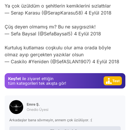
Ya çok üzüldüm o şehitlerin kemiklerini sızlattılar
— Serap Karasu (@SerapKarasu58)
4 Eylül 2018
Çüş deyen olmamış mı? Bu ne saygısızlık!
Video
— Sefa Baysal (@SefaBaysal5)
4 Eylül 2018
Test
Kurtuluş kutlaması coşkulu olur ama orada böyle
Gündem
olmaz ayıp gerçekten yazıklar olsun
— Caskilo #Yeniden (@SefASLAN1907)
4 Eylül 2018
Magazin
Video
Keşfet
ile ziyaret ettiğin
Test
tüm kategorileri tek akışta gör!
Emre Ş.
Onedio Üyesi
Arkadaşlar bana sövmeyin, annem çok üzülüyor. :(