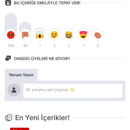
BU İÇERİĞE EMOJİYLE TEPKİ VER!
104
40
7
3
2
1
0
ONEDİO ÜYELERİ NE DİYOR?
Yorum Yazın
En Yeni İçerikler!