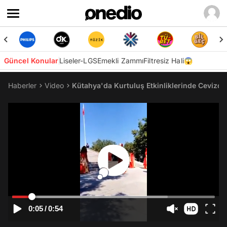
Güncel Konular
Liseler-LGS
Emekli Zammı
Filtresiz Hali😱
Haberler
Video
Kütahya'da Kurtuluş Etkinliklerinde Cevizdere
0:05
/
0:54