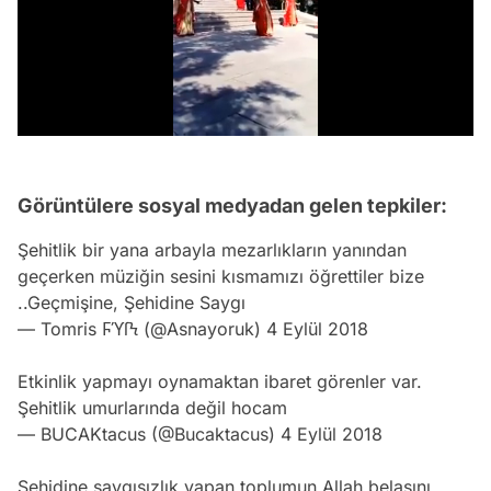
/
Görüntülere sosyal medyadan gelen tepkiler:
Şehitlik bir yana arbayla mezarlıkların yanından
geçerken müziğin sesini kısmamızı öğrettiler bize
..Geçmişine, Şehidine Saygı
— Tomris ϜϓſϞ (@Asnayoruk)
4 Eylül 2018
Etkinlik yapmayı oynamaktan ibaret görenler var.
Şehitlik umurlarında değil hocam
— BUCAKtacus (@Bucaktacus)
4 Eylül 2018
Şehidine saygısızlık yapan toplumun Allah belasını