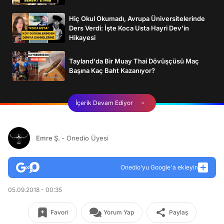
Hiç Okul Okumadı, Avrupa Üniversitelerinde
Ders Verdi: İşte Koca Usta Hayri Dev'in
Hikayesi
Tayland'da Bir Muay Thai Dövüşçüsü Maç
Başına Kaç Baht Kazanıyor?
İçerik Devam Ediyor
Emre Ş.
- Onedio Üyesi
Onedio’yu Google'a ekleyin
05.09.2018 - 00:35
Favori
Yorum Yap
Paylaş