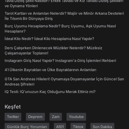
Tavla Diziliş Şekli Nasıldır? Erkek Tavlası ve Kız Tavlası Diziliş Şekilleri
ve Oynama Yönleri
Tarot Kartları ve Anlamları Nelerdir? Majör ve Minör Arkana Desteleri
İle Tılsımlı Bir Dünyaya Giriş
Burç Uyumu Hesaplama Nedir? Burç Uyumu, Aşk Uyumu Nasıl
Hesaplanır?
İdeal Kilo Nedir? İdeal Kilo Hesaplama Nasıl Yapılır?
Ders Çalışırken Dinlenecek Müzikler Nelerdir? Müziksiz
Çalışamayanlar Toplanın!
Instagram Giriş Nasıl Yapılır? Instagram'a Giriş İşlemleri Rehberi
41 Ülkenin Bayrakları ve Ülke Bayraklarının Anlamları
GTA San Andreas Hileleri! Oynamaya Doyamayanlar İçin Güncel San
Andreas Şifreleri
IQ Testi: IQ'unuzun Kaç Olduğunu Merak Ettiniz mi?
Keşfet
Twitter
Deprem
Zam
Youtube
Günlük Burç Yorumları
A101
Tiktok
Son Dakika