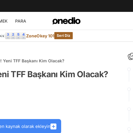
MEK
PARA
e👀
ZoneOkey 101
Seri Diz
e! Yeni TFF Başkanı Kim Olacak?
eni TFF Başkanı Kim Olacak?
en kaynak olarak ekleyin