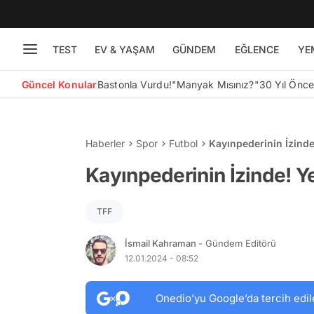
TEST
EV & YAŞAM
GÜNDEM
EĞLENCE
YE
Güncel Konular
Bastonla Vurdu!
"Manyak Mısınız?"
30 Yıl Önc
Haberler
Spor
Futbol
Kayınpederinin İzind
Kayınpederinin İzinde! Y
TFF
İsmail Kahraman
- Gündem Editörü
12.01.2024 - 08:52
Onedio’yu Google’da tercih edil