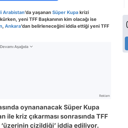
i Arabistan
’da yaşanan
Süper Kupa
krizi
ürken, yeni TFF Başkanının kim olacağı ise
n
,
Ankara
’dan belirleneceğini iddia ettiği yeni TFF
n Devamı Aşağıda
Reklam
rasında oynananacak Süper Kupa
n ile kriz çıkarması sonrasında TFF
erinin çizildiği’ iddia ediliyor.