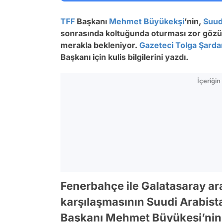
TFF
Başkanı
Mehmet Büyükekşi
’nin,
Suud
sonrasında koltuğunda oturması zor gözük
merakla bekleniyor.
Gazeteci
Tolga Şarda
Başkanı için kulis bilgilerini yazdı.
İçeriği
Fenerbahçe ile Galatasaray a
karşılaşmasının Suudi Arabista
Başkanı Mehmet Büyükeşi’nin ‘üz