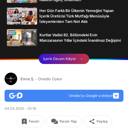
Her Gün Farklı Bir Ülkenin Yemeğini Yapan
İçerik Üreticisi Türk Mutfağı Menüsüyle
İzleyenlerden Tam Not Aldı
Kurtlar Vadisi 82. Bölümdeki Evin
Manzarasının Yıllar İçindeki İnanılmaz Değişimi
İçerik Devam Ediyor
Emre Ş.
- Onedio Üyesi
Onedio’yu Google'a ekleyin
04.04.2020 - 20:16
Favori
Yorum Yap
Paylaş