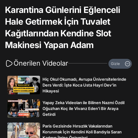
Karantina Günlerini Eğlenceli
Hale Getirmek İçin Tuvalet
Kağıtlarından Kendine Slot
Makinesi Yapan Adam
Önerilen Videolar
Gizle
Hiç Okul Okumadı, Avrupa Üniversitelerinde
Ders Verdi: İşte Koca Usta Hayri Dev'in
Hikayesi
Yapay Zeka Videoları ile Bilinen Nazmi Özdil
Oğuzhan Koç ile Vivanz Eden'i Bir Araya
Getirdi
Paris Gezisinde Hırsızlık Vakalarından
Korunmak İçin Kendini Koli Bandıyla Saran
Kadının İlginç Önlemleri