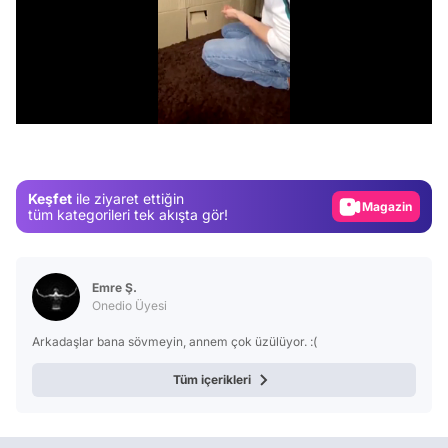
Video
/
Test
Gündem
Magazin
Keşfet
ile ziyaret ettiğin
Video
tüm kategorileri tek akışta gör!
Test
Emre Ş.
Onedio Üyesi
Arkadaşlar bana sövmeyin, annem çok üzülüyor. :(
Tüm içerikleri