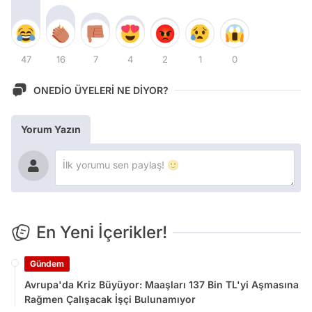
47
16
7
4
2
1
0
ONEDİO ÜYELERİ NE DİYOR?
Yorum Yazın
En Yeni İçerikler!
Gündem
Avrupa'da Kriz Büyüyor: Maaşları 137 Bin TL'yi Aşmasına
Rağmen Çalışacak İşçi Bulunamıyor