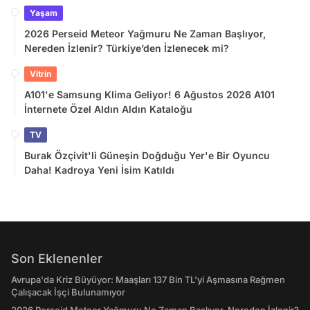
Yaşam
2026 Perseid Meteor Yağmuru Ne Zaman Başlıyor,
Nereden İzlenir? Türkiye’den İzlenecek mi?
Vitrin
A101'e Samsung Klima Geliyor! 6 Ağustos 2026 A101
İnternete Özel Aldın Aldın Kataloğu
TV
Burak Özçivit'li Güneşin Doğduğu Yer'e Bir Oyuncu
Daha! Kadroya Yeni İsim Katıldı
Son Eklenenler
Avrupa'da Kriz Büyüyor: Maaşları 137 Bin TL'yi Aşmasına Rağmen
Çalışacak İşçi Bulunamıyor