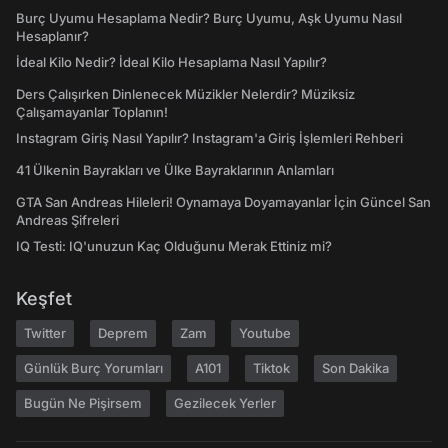
Burç Uyumu Hesaplama Nedir? Burç Uyumu, Aşk Uyumu Nasıl
Hesaplanır?
İdeal Kilo Nedir? İdeal Kilo Hesaplama Nasıl Yapılır?
Ders Çalışırken Dinlenecek Müzikler Nelerdir? Müziksiz
Çalışamayanlar Toplanın!
Instagram Giriş Nasıl Yapılır? Instagram'a Giriş İşlemleri Rehberi
41 Ülkenin Bayrakları ve Ülke Bayraklarının Anlamları
GTA San Andreas Hileleri! Oynamaya Doyamayanlar İçin Güncel San
Andreas Şifreleri
IQ Testi: IQ'unuzun Kaç Olduğunu Merak Ettiniz mi?
Keşfet
Twitter
Deprem
Zam
Youtube
Günlük Burç Yorumları
A101
Tiktok
Son Dakika
Bugün Ne Pişirsem
Gezilecek Yerler