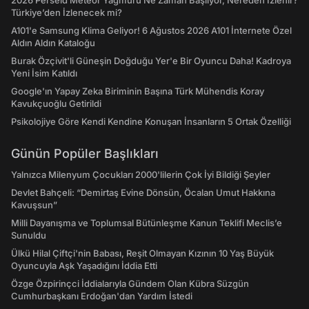
2026 Perseid Meteor Yağmuru Ne Zaman Başlıyor, Nereden İzlenir?
Türkiye’den İzlenecek mi?
A101'e Samsung Klima Geliyor! 6 Ağustos 2026 A101 İnternete Özel
Aldın Aldın Kataloğu
Burak Özçivit'li Güneşin Doğduğu Yer'e Bir Oyuncu Daha! Kadroya
Yeni İsim Katıldı
Google'ın Yapay Zeka Biriminin Başına Türk Mühendis Koray
Kavukçuoğlu Getirildi
Psikolojiye Göre Kendi Kendine Konuşan İnsanların 5 Ortak Özelliği
Günün Popüler Başlıkları
Yalnızca Milenyum Çocukları 2000'lilerin Çok İyi Bildiği Şeyler
Devlet Bahçeli: “Demirtaş Evine Dönsün, Öcalan Umut Hakkına
Kavuşsun”
Milli Dayanışma ve Toplumsal Bütünleşme Kanun Teklifi Meclis’e
Sunuldu
Ülkü Hilal Çiftçi'nin Babası, Reşit Olmayan Kızının 10 Yaş Büyük
Oyuncuyla Aşk Yaşadığını İddia Etti
Özge Özpirinçci İddialarıyla Gündem Olan Kübra Süzgün
Cumhurbaşkanı Erdoğan'dan Yardım İstedi