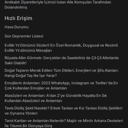
Anıtkabir Ziyaretleriyle İçimizi Isıtan Aile Komşuları Tarafından
Dolandırılmış
Hızlı Erişim
Hava Durumu
Son Depremler Listesi
Evlilik Yıl Dönümü Sözleri! En Özel Romantik, Duygusal ve Resimli
Evlilik Yıl dönümü Mesajları
Rüyada Altın Görmek: Gerçekler de Saadetiniz de Çil Çil Altınlarda
Saklı Olabilir!
Doğal Taşların Merak Edilen Tüm Etkileri, Enerjileri ve Şifa Alanları:
Hangi Doğal Taş Ne İşe Yarar?
Emojilerin Anlamları: 2023 WhatsApp, Instagram ve Twitter'da En
Çok Kullanılan Emojiler ve Anlamları
Atasözleri ve Anlamları: A'dan Z'ye Gündelik Hayatta En Sık
Kullanılan Atasözleri ve Anlamları
Tavla Diziliş Şekli Nasıldır? Erkek Tavlası ve Kız Tavlası Diziliş Şekilleri
ve Oynama Yönleri
Tarot Kartları ve Anlamları Nelerdir? Majör ve Minör Arkana Desteleri
İle Tılsımlı Bir Dünyaya Giriş