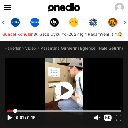
Güncel Konular
Bu Gece Uyku Yok
2027 İçin Rakam
Yeni İsim😱
Haberler
Video
Karantina Günlerini Eğlenceli Hale Getirmek
0:01
/
0:15