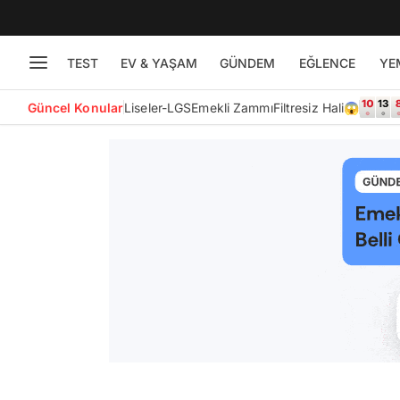
TEST
EV & YAŞAM
GÜNDEM
EĞLENCE
YE
Güncel Konular
Liseler-LGS
Emekli Zammı
Filtresiz Hali😱