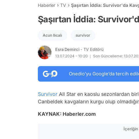
Haberler
TV
Şaşırtan İddia: Survivor'da Ka
Şaşırtan İddia: Survivor
Acun Ilıcalı
survivor
Esra Demirci
- TV Editörü
13.07.2024 - 10:20
Son Güncelleme: 13.07.202
Onedio’yu Google’da tercih edil
Survivor
All Star en kaoslu sezonlardan bir
Canbeldek kavgaların kurgu olup olmadığını
KAYNAK: Haberler.com
İçeriği