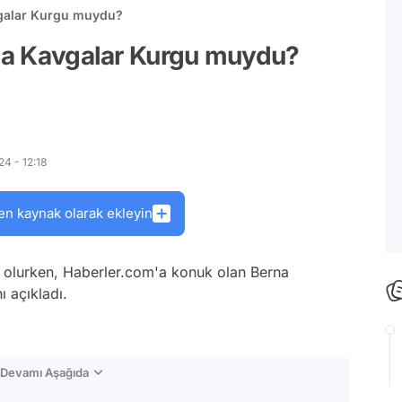
vgalar Kurgu muydu?
'da Kavgalar Kurgu muydu?
4 - 12:18
en kaynak olarak ekleyin
i olurken, Haberler.com'a konuk olan Berna
 açıkladı.
n Devamı Aşağıda