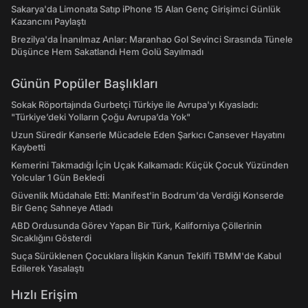
Sakarya'da Limonata Satıp iPhone 15 Alan Genç Girişimci Günlük
Kazancını Paylaştı
Brezilya'da İnanılmaz Anlar: Maranhao Gol Sevinci Sırasında Tünele
Düşünce Hem Sakatlandı Hem Golü Sayılmadı
Günün Popüler Başlıkları
Sokak Röportajında Gurbetçi Türkiye ile Avrupa'yı Kıyasladı:
"Türkiye’deki Yolların Çoğu Avrupa’da Yok"
Uzun Süredir Kanserle Mücadele Eden Şarkıcı Cansever Hayatını
Kaybetti
Kemerini Takmadığı İçin Uçak Kalkamadı: Küçük Çocuk Yüzünden
Yolcular 1 Gün Bekledi
Güvenlik Müdahale Etti: Manifest'in Bodrum'da Verdiği Konserde
Bir Genç Sahneye Atladı
ABD Ordusunda Görev Yapan Bir Türk, Kaliforniya Çöllerinin
Sıcaklığını Gösterdi
Suça Sürüklenen Çocuklara İlişkin Kanun Teklifi TBMM'de Kabul
Edilerek Yasalaştı
Hızlı Erişim