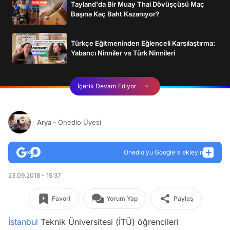
Tayland'da Bir Muay Thai Dövüşçüsü Maç
Başına Kaç Baht Kazanıyor?
Türkçe Eğitmeninden Eğlenceli Karşılaştırma:
Yabancı Ninniler vs Türk Ninnileri
İçerik Devam Ediyor
Arya
- Onedio Üyesi
Onedio’yu Google'a ekleyin
23.09.2018 - 15:37
Favori
Yorum Yap
Paylaş
İstanbul
Teknik Üniversitesi (İTÜ) öğrencileri