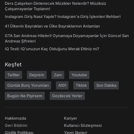
Ders Çalışırken Dinlenecek Müzikler Nelerdir? Müziksiz
Çalışamayanlar Toplanın!
Instagram Giriş Nasıl Yapılır? Instagram'a Giriş İşlemleri Rehberi
41 Ülkenin Bayrakları ve Ülke Bayraklarının Anlamları
GTA San Andreas Hileleri! Oynamaya Doyamayanlar İçin Güncel San
Andreas Şifreleri
IQ Testi: IQ'unuzun Kaç Olduğunu Merak Ettiniz mi?
Keşfet
Twitter
Deprem
Zam
Youtube
Günlük Burç Yorumları
A101
Tiktok
Son Dakika
Bugün Ne Pişirsem
Gezilecek Yerler
Hakkımızda
Kariyer
Geri Bildirim
Kullanıcı Sözleşmesi
Gizlilik Politikası
Yayın İlkeleri