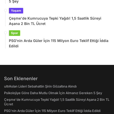
5 Şey
Yaşam
Çeşme'de Kumrucuya Tepki Yağdı! 1,5 Saatlik Süreyi
Aşana 2 Bin TL Ücret
Spor
PSG’nin Arda Güler İçin 115 Milyon Euro Teklif Ettiği İddia
Edildi
Son Eklenenler
ultrAslan Lideri Sebahattin Şirin Gözaltına Alındı
Psikolojiye Göre Daha Mutlu Olmak İçin Almanız Gereken 5 Şey
Çeşme'de Kumrucuya Tepki Yağdı! 1,5 Saatlik Süreyi Aşana 2 Bin TL
Ücret
PSG’nin Arda Güler İçin 115 Milyon Euro Teklif Ettiği İddia Edildi