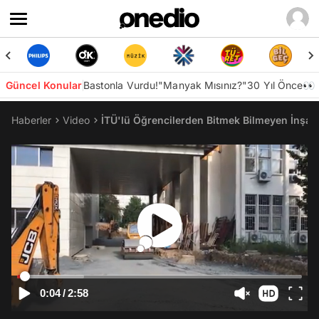
Güncel Konular
Bastonla Vurdu!
"Manyak Mısınız?"
30 Yıl Önce👀
Haberler
Video
İTÜ'lü Öğrencilerden Bitmek Bilmeyen İnşaat
0:04
/
2:58