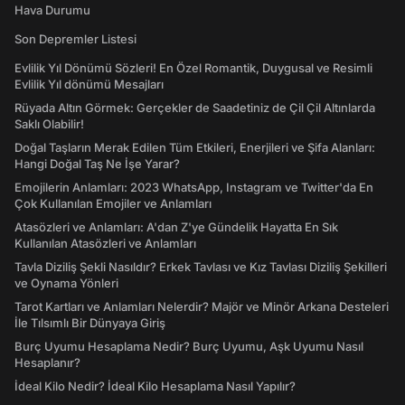
Hava Durumu
Son Depremler Listesi
Evlilik Yıl Dönümü Sözleri! En Özel Romantik, Duygusal ve Resimli
Evlilik Yıl dönümü Mesajları
Rüyada Altın Görmek: Gerçekler de Saadetiniz de Çil Çil Altınlarda
Saklı Olabilir!
Doğal Taşların Merak Edilen Tüm Etkileri, Enerjileri ve Şifa Alanları:
Hangi Doğal Taş Ne İşe Yarar?
Emojilerin Anlamları: 2023 WhatsApp, Instagram ve Twitter'da En
Çok Kullanılan Emojiler ve Anlamları
Atasözleri ve Anlamları: A'dan Z'ye Gündelik Hayatta En Sık
Kullanılan Atasözleri ve Anlamları
Tavla Diziliş Şekli Nasıldır? Erkek Tavlası ve Kız Tavlası Diziliş Şekilleri
ve Oynama Yönleri
Tarot Kartları ve Anlamları Nelerdir? Majör ve Minör Arkana Desteleri
İle Tılsımlı Bir Dünyaya Giriş
Burç Uyumu Hesaplama Nedir? Burç Uyumu, Aşk Uyumu Nasıl
Hesaplanır?
İdeal Kilo Nedir? İdeal Kilo Hesaplama Nasıl Yapılır?