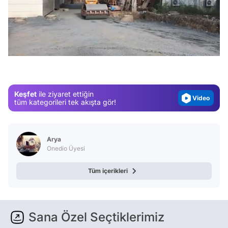
Video
Test
/
Gündem
Magazin
Video
Keşfet
ile ziyaret ettiğin
tüm kategorileri tek akışta gör!
Test
Arya
Onedio Üyesi
Tüm içerikleri
Sana Özel Seçtiklerimiz