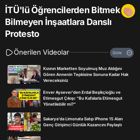
İTÜ'lü Öğrencilerden Bitmek
Bilmeyen İnşaatlara Danslı
Protesto
Önerilen Videolar
Gizle
Kızının Marketten Soyulmuş Muz Aldığını
Gören Annenin Tepkisine Sonuna Kadar Hak
Vereceksiniz
Enver Aysever'den Erdal Beşikçioğlu ve
Etimesgut Çıkışı: “Bu Kafalarla Etimesgut
Yönetilebilir mi?”
Sakarya'da Limonata Satıp iPhone 15 Alan
Genç Girişimci Günlük Kazancını Paylaştı