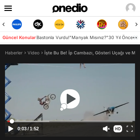
Güncel Konular
Bastonla Vurdu!
"Manyak Mısınız?"
30 Yıl Önce👀
Haberler
Video
İşte Bu Be! İp Cambazı, Gösteri Uçağı ve Mot
0:03
/
1:52