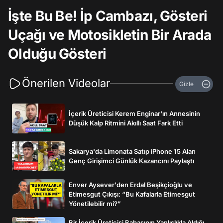
İşte Bu Be! İp Cambazı, Gösteri
Uçağı ve Motosikletin Bir Arada
Olduğu Gösteri
Önerilen Videolar
Gizle
İçerik Üreticisi Kerem Enginar'ın Annesinin
Düşük Kalp Ritmini Akıllı Saat Fark Etti
Sakarya'da Limonata Satıp iPhone 15 Alan
Genç Girişimci Günlük Kazancını Paylaştı
Enver Aysever'den Erdal Beşikçioğlu ve
Etimesgut Çıkışı: “Bu Kafalarla Etimesgut
Yönetilebilir mi?”
Bir İçerik Üreticisi Babasının Yanlışlıkla Aldığı