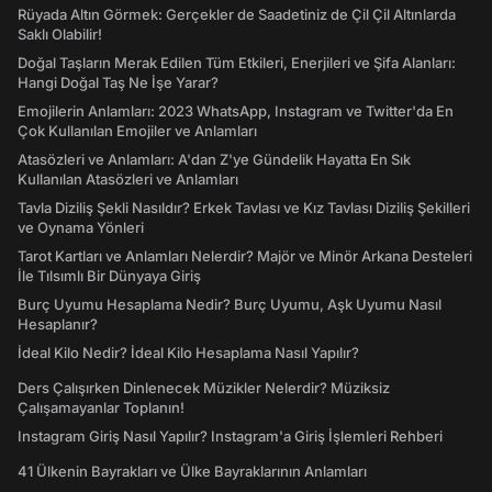
Rüyada Altın Görmek: Gerçekler de Saadetiniz de Çil Çil Altınlarda
Saklı Olabilir!
Doğal Taşların Merak Edilen Tüm Etkileri, Enerjileri ve Şifa Alanları:
Hangi Doğal Taş Ne İşe Yarar?
Emojilerin Anlamları: 2023 WhatsApp, Instagram ve Twitter'da En
Çok Kullanılan Emojiler ve Anlamları
Atasözleri ve Anlamları: A'dan Z'ye Gündelik Hayatta En Sık
Kullanılan Atasözleri ve Anlamları
Tavla Diziliş Şekli Nasıldır? Erkek Tavlası ve Kız Tavlası Diziliş Şekilleri
ve Oynama Yönleri
Tarot Kartları ve Anlamları Nelerdir? Majör ve Minör Arkana Desteleri
İle Tılsımlı Bir Dünyaya Giriş
Burç Uyumu Hesaplama Nedir? Burç Uyumu, Aşk Uyumu Nasıl
Hesaplanır?
İdeal Kilo Nedir? İdeal Kilo Hesaplama Nasıl Yapılır?
Ders Çalışırken Dinlenecek Müzikler Nelerdir? Müziksiz
Çalışamayanlar Toplanın!
Instagram Giriş Nasıl Yapılır? Instagram'a Giriş İşlemleri Rehberi
41 Ülkenin Bayrakları ve Ülke Bayraklarının Anlamları