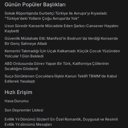
Günün Popüler Başlıkları
Sokak Röportajında Gurbetçi Türkiye ile Avrupa'yı Kıyasladı:
"Türkiye’deki Yolların Çoğu Avrupa’da Yok"
Uzun Süredir Kanserle Mücadele Eden Şarkıcı Cansever Hayatını
Kaybetti
Güvenlik Müdahale Etti: Manifest'in Bodrum'da Verdiği Konserde
Bir Genç Sahneye Atladı
Kemerini Takmadığı İçin Uçak Kalkamadı: Küçük Çocuk Yüzünden
Yolcular 1 Gün Bekledi
ABD Ordusunda Görev Yapan Bir Türk, Kaliforniya Çöllerinin
Sıcaklığını Gösterdi
Suça Sürüklenen Çocuklara İlişkin Kanun Teklifi TBMM'de Kabul
Edilerek Yasalaştı
Hızlı Erişim
Hava Durumu
Son Depremler Listesi
Evlilik Yıl Dönümü Sözleri! En Özel Romantik, Duygusal ve Resimli
Evlilik Yıl dönümü Mesajları