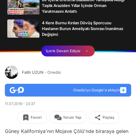
Taşlık Araziden Yıllar İçinde Orman
Yaratmasını Anlattı
4 Kere Burnu Kırılan Dövüş Sporcusu
Hastanın Burun Ameliyatı Sonrası İnanılmaz
Değişimi
İçerik Devam Ediyor
Fatih UZUN
- Onedio
Onedio’yu Google'a ekleyin
11.07.2016 - 23:37
Favori
Yorum Yap
Paylaş
Güney Kaliforniya'nın Mojave Çölü'nde biraraya gelen