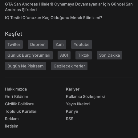
GTA San Andreas Hileleri! Oynamaya Doyamayanlar İçin Güncel San
Andreas Şifreleri
IQ Testi: IQ'unuzun Kaç Olduğunu Merak Ettiniz mi?
Keşfet
Twitter
Deprem
Zam
Youtube
Günlük Burç Yorumları
A101
Tiktok
Son Dakika
Bugün Ne Pişirsem
Gezilecek Yerler
Hakkımızda
Kariyer
Geri Bildirim
Kullanıcı Sözleşmesi
Gizlilik Politikası
Yayın İlkeleri
Topluluk Kuralları
Künye
Reklam
RSS
İletişim