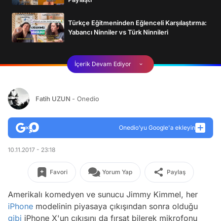
Türkçe Eğitmeninden Eğlenceli Karşılaştırma:
Yabancı Ninniler vs Türk Ninnileri
İçerik Devam Ediyor
Fatih UZUN
- Onedio
Onedio’yu Google'a ekleyin
10.11.2017 - 23:18
Favori
Yorum Yap
Paylaş
Amerikalı komedyen ve sunucu Jimmy Kimmel, her
iPhone
modelinin piyasaya çıkışından sonra olduğu
gibi
iPhone X'un çıkışını da fırsat bilerek mikrofonu