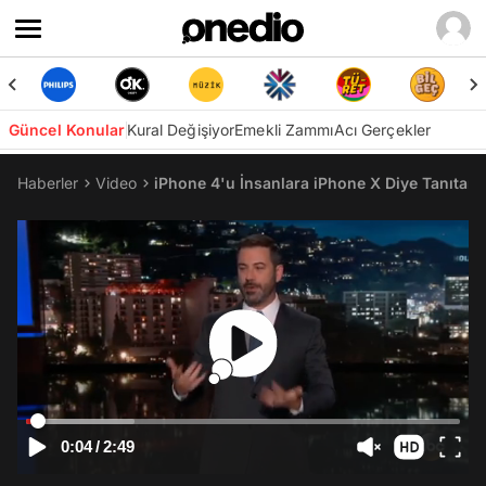
Güncel Konular
Kural Değişiyor
Emekli Zammı
Acı Gerçekler
Haberler
Video
iPhone 4'u İnsanlara iPhone X Diye Tanıta
0:04
/
2:49