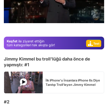
Video
Test
/
Gündem
Magazin
Video
Keşfet
ile ziyaret ettiğin
Test
tüm kategorileri tek akışta gör!
Jimmy Kimmel bu troll'lüğü daha önce de
yapmıştı: #1
İlk iPhone'u İnsanlara iPhone 6s Diye
Tanıtıp Troll'leyen Jimmy Kimmel
#2