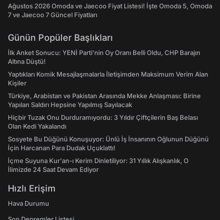
Ağustos 2026 Omoda ve Jaecoo Fiyat Listesi! İşte Omoda 5, Omoda
7 ve Jaecoo 7 Güncel Fiyatları
Günün Popüler Başlıkları
İlk Anket Sonucu: YENİ Parti'nin Oy Oranı Belli Oldu, CHP Barajın
Altına Düştü!
Yaptıkları Komik Mesajlaşmalarla İletişimden Maksimum Verim Alan
Kişiler
Türkiye, Arabistan ve Pakistan Arasında Mekke Anlaşması: Birine
Yapılan Saldırı Hepsine Yapılmış Sayılacak
Hiçbir Tuzak Onu Durduramıyordu: 3 Yıldır Çiftçilerin Baş Belası
Olan Kedi Yakalandı
Sosyete Bu Düğünü Konuşuyor: Ünlü İş İnsanının Oğlunun Düğünü
İçin Harcanan Para Dudak Uçuklattı!
İçme Suyuna Kur'an-ı Kerim Dinletiliyor: 31 Yıllık Alışkanlık, O
İlimizde 24 Saat Devam Ediyor
Hızlı Erişim
Hava Durumu
Son Depremler Listesi