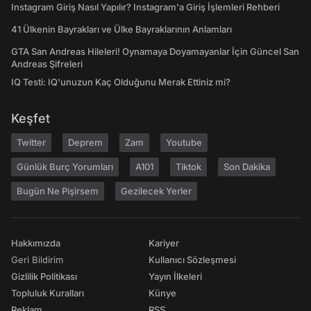
Instagram Giriş Nasıl Yapılır? Instagram'a Giriş İşlemleri Rehberi
41 Ülkenin Bayrakları ve Ülke Bayraklarının Anlamları
GTA San Andreas Hileleri! Oynamaya Doyamayanlar İçin Güncel San
Andreas Şifreleri
IQ Testi: IQ'unuzun Kaç Olduğunu Merak Ettiniz mi?
Keşfet
Twitter
Deprem
Zam
Youtube
Günlük Burç Yorumları
A101
Tiktok
Son Dakika
Bugün Ne Pişirsem
Gezilecek Yerler
Hakkımızda
Kariyer
Geri Bildirim
Kullanıcı Sözleşmesi
Gizlilik Politikası
Yayın İlkeleri
Topluluk Kuralları
Künye
Reklam
RSS