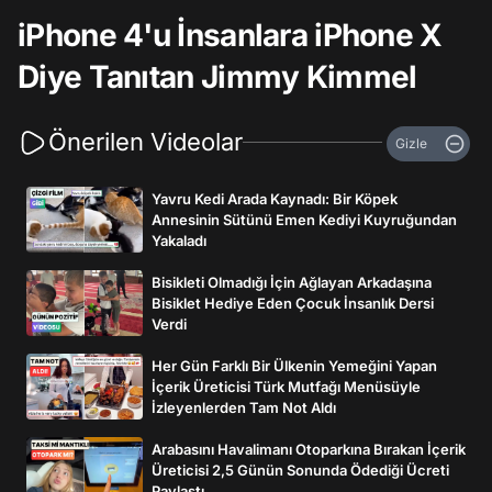
iPhone 4'u İnsanlara iPhone X
Diye Tanıtan Jimmy Kimmel
Önerilen Videolar
Gizle
Yavru Kedi Arada Kaynadı: Bir Köpek
Annesinin Sütünü Emen Kediyi Kuyruğundan
Yakaladı
Bisikleti Olmadığı İçin Ağlayan Arkadaşına
Bisiklet Hediye Eden Çocuk İnsanlık Dersi
Verdi
Her Gün Farklı Bir Ülkenin Yemeğini Yapan
İçerik Üreticisi Türk Mutfağı Menüsüyle
İzleyenlerden Tam Not Aldı
Arabasını Havalimanı Otoparkına Bırakan İçerik
Üreticisi 2,5 Günün Sonunda Ödediği Ücreti
Paylaştı