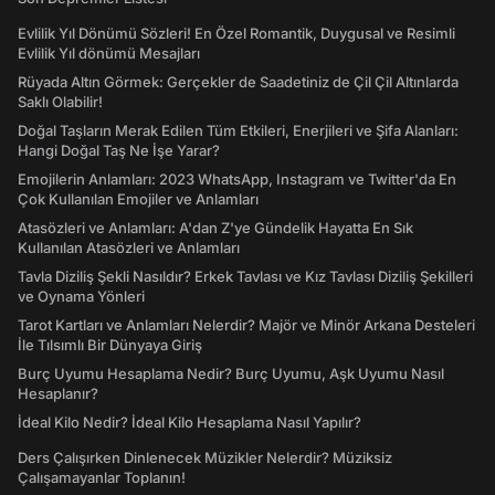
Evlilik Yıl Dönümü Sözleri! En Özel Romantik, Duygusal ve Resimli
Evlilik Yıl dönümü Mesajları
Rüyada Altın Görmek: Gerçekler de Saadetiniz de Çil Çil Altınlarda
Saklı Olabilir!
Doğal Taşların Merak Edilen Tüm Etkileri, Enerjileri ve Şifa Alanları:
Hangi Doğal Taş Ne İşe Yarar?
Emojilerin Anlamları: 2023 WhatsApp, Instagram ve Twitter'da En
Çok Kullanılan Emojiler ve Anlamları
Atasözleri ve Anlamları: A'dan Z'ye Gündelik Hayatta En Sık
Kullanılan Atasözleri ve Anlamları
Tavla Diziliş Şekli Nasıldır? Erkek Tavlası ve Kız Tavlası Diziliş Şekilleri
ve Oynama Yönleri
Tarot Kartları ve Anlamları Nelerdir? Majör ve Minör Arkana Desteleri
İle Tılsımlı Bir Dünyaya Giriş
Burç Uyumu Hesaplama Nedir? Burç Uyumu, Aşk Uyumu Nasıl
Hesaplanır?
İdeal Kilo Nedir? İdeal Kilo Hesaplama Nasıl Yapılır?
Ders Çalışırken Dinlenecek Müzikler Nelerdir? Müziksiz
Çalışamayanlar Toplanın!