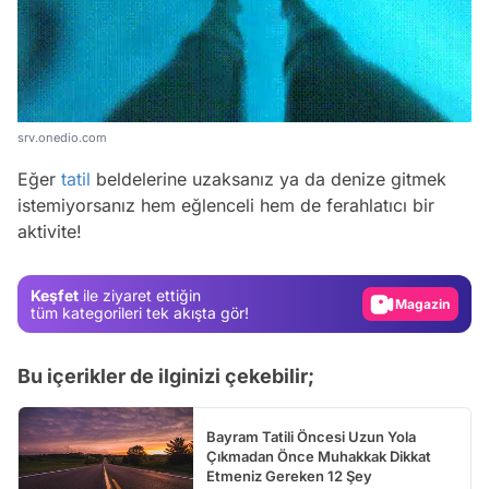
srv.onedio.com
Video
Eğer
tatil
beldelerine uzaksanız ya da denize gitmek
Test
istemiyorsanız hem eğlenceli hem de ferahlatıcı bir
aktivite!
Gündem
Magazin
Keşfet
ile ziyaret ettiğin
Video
tüm kategorileri tek akışta gör!
Test
Bu içerikler de ilginizi çekebilir;
Bayram Tatili Öncesi Uzun Yola
Çıkmadan Önce Muhakkak Dikkat
Etmeniz Gereken 12 Şey