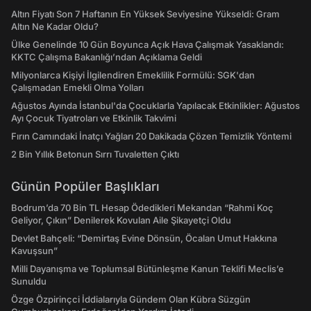
Altın Fiyatı Son 7 Haftanın En Yüksek Seviyesine Yükseldi: Gram
Altın Ne Kadar Oldu?
Ülke Genelinde 10 Gün Boyunca Açık Hava Çalışmak Yasaklandı:
KKTC Çalışma Bakanlığı’ndan Açıklama Geldi
Milyonlarca Kişiyi İlgilendiren Emeklilik Formülü: SGK'dan
Çalışmadan Emekli Olma Yolları
Ağustos Ayında İstanbul'da Çocuklarla Yapılacak Etkinlikler: Ağustos
Ayı Çocuk Tiyatroları ve Etkinlik Takvimi
Fırın Camındaki İnatçı Yağları 20 Dakikada Çözen Temizlik Yöntemi
2 Bin Yıllık Betonun Sırrı Tuvaletten Çıktı
Günün Popüler Başlıkları
Bodrum’da 70 Bin TL Hesap Ödedikleri Mekandan “Rahmi Koç
Geliyor, Çıkın” Denilerek Kovulan Aile Şikayetçi Oldu
Devlet Bahçeli: “Demirtaş Evine Dönsün, Öcalan Umut Hakkına
Kavuşsun”
Milli Dayanışma ve Toplumsal Bütünleşme Kanun Teklifi Meclis’e
Sunuldu
Özge Özpirinçci İddialarıyla Gündem Olan Kübra Süzgün