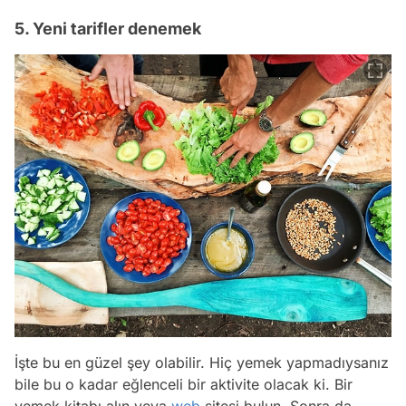
5. Yeni tarifler denemek
İşte bu en güzel şey olabilir. Hiç yemek yapmadıysanız
bile bu o kadar eğlenceli bir aktivite olacak ki. Bir
yemek kitabı alın veya
web
sitesi bulun. Sonra da