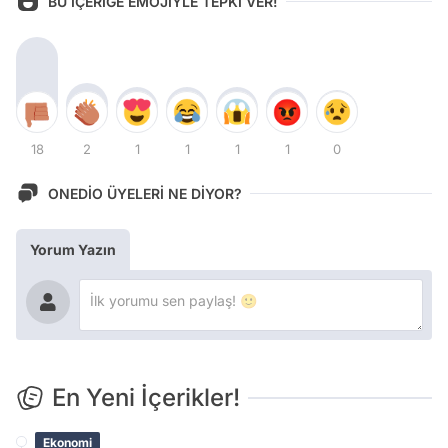
BU İÇERİĞE EMOJİYLE TEPKİ VER!
18
2
1
1
1
1
0
ONEDİO ÜYELERİ NE DİYOR?
Yorum Yazın
En Yeni İçerikler!
Ekonomi