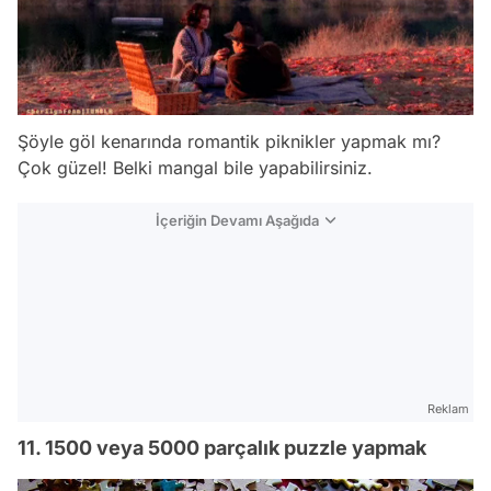
Şöyle göl kenarında romantik piknikler yapmak mı?
Çok güzel! Belki mangal bile yapabilirsiniz.
İçeriğin Devamı Aşağıda
Reklam
11. 1500 veya 5000 parçalık puzzle yapmak