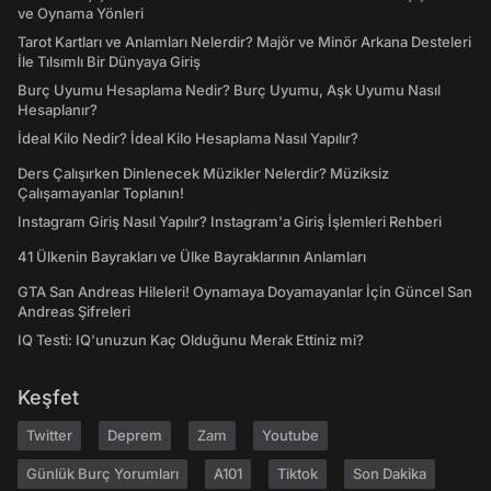
ve Oynama Yönleri
Tarot Kartları ve Anlamları Nelerdir? Majör ve Minör Arkana Desteleri
İle Tılsımlı Bir Dünyaya Giriş
Burç Uyumu Hesaplama Nedir? Burç Uyumu, Aşk Uyumu Nasıl
Hesaplanır?
İdeal Kilo Nedir? İdeal Kilo Hesaplama Nasıl Yapılır?
Ders Çalışırken Dinlenecek Müzikler Nelerdir? Müziksiz
Çalışamayanlar Toplanın!
Instagram Giriş Nasıl Yapılır? Instagram'a Giriş İşlemleri Rehberi
41 Ülkenin Bayrakları ve Ülke Bayraklarının Anlamları
GTA San Andreas Hileleri! Oynamaya Doyamayanlar İçin Güncel San
Andreas Şifreleri
IQ Testi: IQ'unuzun Kaç Olduğunu Merak Ettiniz mi?
Keşfet
Twitter
Deprem
Zam
Youtube
Günlük Burç Yorumları
A101
Tiktok
Son Dakika