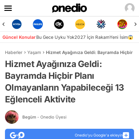
Güncel Konular
Bu Gece Uyku Yok
2027 İçin Rakam
Yeni İsim😱
Haberler
Yaşam
Hizmet Ayağınıza Geldi: Bayramda Hiçbir Pla
Hizmet Ayağınıza Geldi:
Bayramda Hiçbir Planı
Olmayanların Yapabileceği 13
Eğlenceli Aktivite
Begüm
- Onedio Üyesi
Onedio’yu Google'a ekleyin