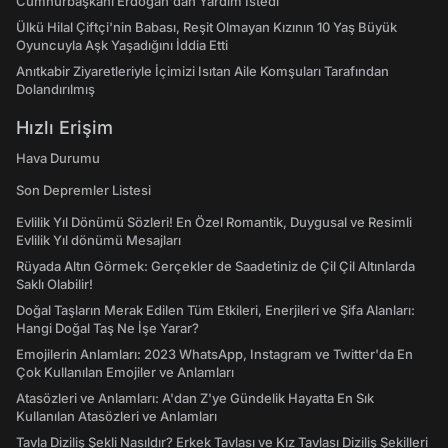
Cumhurbaşkanı Erdoğan'dan Yardım İstedi
Ülkü Hilal Çiftçi'nin Babası, Reşit Olmayan Kızının 10 Yaş Büyük
Oyuncuyla Aşk Yaşadığını İddia Etti
Anıtkabir Ziyaretleriyle İçimizi Isıtan Aile Komşuları Tarafından
Dolandırılmış
Hızlı Erişim
Hava Durumu
Son Depremler Listesi
Evlilik Yıl Dönümü Sözleri! En Özel Romantik, Duygusal ve Resimli
Evlilik Yıl dönümü Mesajları
Rüyada Altın Görmek: Gerçekler de Saadetiniz de Çil Çil Altınlarda
Saklı Olabilir!
Doğal Taşların Merak Edilen Tüm Etkileri, Enerjileri ve Şifa Alanları:
Hangi Doğal Taş Ne İşe Yarar?
Emojilerin Anlamları: 2023 WhatsApp, Instagram ve Twitter'da En
Çok Kullanılan Emojiler ve Anlamları
Atasözleri ve Anlamları: A'dan Z'ye Gündelik Hayatta En Sık
Kullanılan Atasözleri ve Anlamları
Tavla Diziliş Şekli Nasıldır? Erkek Tavlası ve Kız Tavlası Diziliş Şekilleri