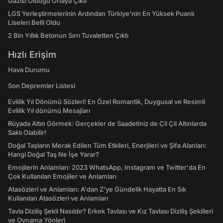
Gazisi Olduğu Ortaya Çıktı
LGS Yerleştirmelerinin Ardından Türkiye'nin En Yüksek Puanlı
Liseleri Belli Oldu
2 Bin Yıllık Betonun Sırrı Tuvaletten Çıktı
Hızlı Erişim
Hava Durumu
Son Depremler Listesi
Evlilik Yıl Dönümü Sözleri! En Özel Romantik, Duygusal ve Resimli
Evlilik Yıl dönümü Mesajları
Rüyada Altın Görmek: Gerçekler de Saadetiniz de Çil Çil Altınlarda
Saklı Olabilir!
Doğal Taşların Merak Edilen Tüm Etkileri, Enerjileri ve Şifa Alanları:
Hangi Doğal Taş Ne İşe Yarar?
Emojilerin Anlamları: 2023 WhatsApp, Instagram ve Twitter'da En
Çok Kullanılan Emojiler ve Anlamları
Atasözleri ve Anlamları: A'dan Z'ye Gündelik Hayatta En Sık
Kullanılan Atasözleri ve Anlamları
Tavla Diziliş Şekli Nasıldır? Erkek Tavlası ve Kız Tavlası Diziliş Şekilleri
ve Oynama Yönleri