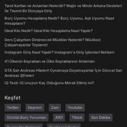
Tarot Kartları ve Anlamları Nelerdir? Majör ve Minör Arkana Desteleri
İle Tılsımlı Bir Dünyaya Giriş
Burç Uyumu Hesaplama Nedir? Burç Uyumu, Aşk Uyumu Nasıl
Hesaplanır?
İdeal Kilo Nedir? İdeal Kilo Hesaplama Nasıl Yapılır?
Ders Çalışırken Dinlenecek Müzikler Nelerdir? Müziksiz
Çalışamayanlar Toplanın!
Instagram Giriş Nasıl Yapılır? Instagram'a Giriş İşlemleri Rehberi
41 Ülkenin Bayrakları ve Ülke Bayraklarının Anlamları
GTA San Andreas Hileleri! Oynamaya Doyamayanlar İçin Güncel San
Andreas Şifreleri
IQ Testi: IQ'unuzun Kaç Olduğunu Merak Ettiniz mi?
Keşfet
Twitter
Deprem
Zam
Youtube
Günlük Burç Yorumları
A101
Tiktok
Son Dakika