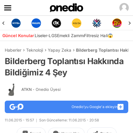
Güncel Konular
Liseler-LGS
Emekli Zammı
Filtresiz Hali😱
Haberler
Teknoloji
Yapay Zeka
Bilderberg Toplantısı Hakkı
Bilderberg Toplantısı Hakkında
Bildiğimiz 4 Şey
ATKN
- Onedio Üyesi
Onedio’yu Google'a ekleyin
11.06.2015 - 15:57
Son Güncelleme: 11.06.2015 - 20:58