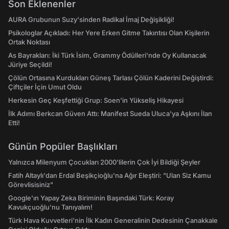
Son Eklenenler
AURA Grubunun Suzy'sinden Radikal İmaj Değişikliği!
Psikologlar Açıkladı: Her Yere Erken Gitme Takıntısı Olan Kişilerin
Ortak Noktası
As Bayrakları: İki Türk İsim, Grammy Ödülleri'nde Oy Kullanacak
Jüriye Seçildi!
Çölün Ortasına Kurdukları Güneş Tarlası Çölün Kaderini Değiştirdi:
Çiftçiler İçin Umut Oldu
Herkesin Geç Keşfettiği Grup: Soen'in Yükseliş Hikayesi
İlk Adımı Berkcan Güven Attı: Manifest Sueda Uluca'ya Aşkını İlan
Etti!
Günün Popüler Başlıkları
Yalnızca Milenyum Çocukları 2000'lilerin Çok İyi Bildiği Şeyler
Fatih Altaylı'dan Erdal Beşikçioğlu'na Ağır Eleştiri: "Ulan Siz Kamu
Görevlisisiniz"
Google'ın Yapay Zeka Biriminin Başındaki Türk: Koray
Kavukçuoğlu'nu Tanıyalım!
Türk Hava Kuvvetleri'nin İlk Kadın Generalinin Dedesinin Çanakkale