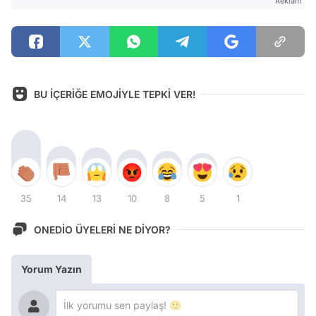
Reklam
BU İÇERİĞE EMOJİYLE TEPKİ VER!
35
14
13
10
8
5
1
ONEDİO ÜYELERİ NE DİYOR?
Yorum Yazın