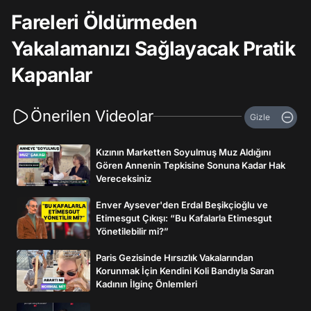
Fareleri Öldürmeden
Yakalamanızı Sağlayacak Pratik
Kapanlar
Önerilen Videolar
Gizle
Kızının Marketten Soyulmuş Muz Aldığını
Gören Annenin Tepkisine Sonuna Kadar Hak
Vereceksiniz
Enver Aysever'den Erdal Beşikçioğlu ve
Etimesgut Çıkışı: “Bu Kafalarla Etimesgut
Yönetilebilir mi?”
Paris Gezisinde Hırsızlık Vakalarından
Korunmak İçin Kendini Koli Bandıyla Saran
Kadının İlginç Önlemleri