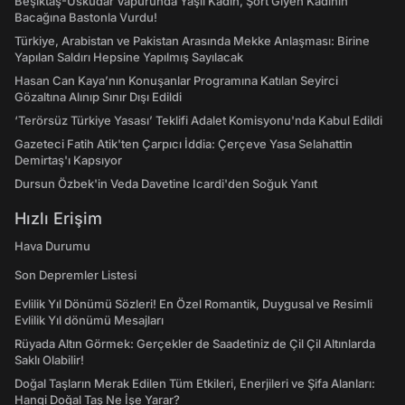
Beşiktaş-Üsküdar Vapurunda Yaşlı Kadın, Şort Giyen Kadının
Bacağına Bastonla Vurdu!
Türkiye, Arabistan ve Pakistan Arasında Mekke Anlaşması: Birine
Yapılan Saldırı Hepsine Yapılmış Sayılacak
Hasan Can Kaya’nın Konuşanlar Programına Katılan Seyirci
Gözaltına Alınıp Sınır Dışı Edildi
‘Terörsüz Türkiye Yasası’ Teklifi Adalet Komisyonu'nda Kabul Edildi
Gazeteci Fatih Atik'ten Çarpıcı İddia: Çerçeve Yasa Selahattin
Demirtaş'ı Kapsıyor
Dursun Özbek'in Veda Davetine Icardi'den Soğuk Yanıt
Hızlı Erişim
Hava Durumu
Son Depremler Listesi
Evlilik Yıl Dönümü Sözleri! En Özel Romantik, Duygusal ve Resimli
Evlilik Yıl dönümü Mesajları
Rüyada Altın Görmek: Gerçekler de Saadetiniz de Çil Çil Altınlarda
Saklı Olabilir!
Doğal Taşların Merak Edilen Tüm Etkileri, Enerjileri ve Şifa Alanları:
Hangi Doğal Taş Ne İşe Yarar?