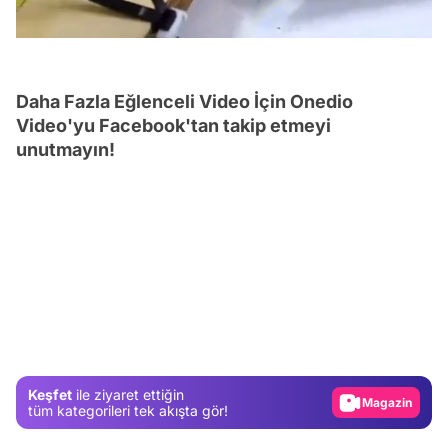
/
Daha Fazla Eğlenceli Video İçin Onedio
Video'yu Facebook'tan takip etmeyi
unutmayın!
Video
Test
Gündem
Magazin
Keşfet
ile ziyaret ettiğin
tüm kategorileri tek akışta gör!
Video