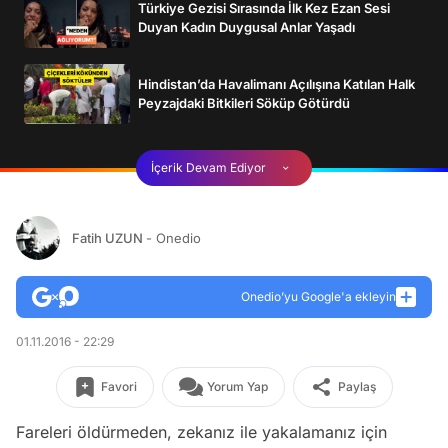
Türkiye Gezisi Sırasında İlk Kez Ezan Sesi
Duyan Kadın Duygusal Anlar Yaşadı
Hindistan’da Havalimanı Açılışına Katılan Halk
Peyzajdaki Bitkileri Söküp Götürdü
İçerik Devam Ediyor
Fatih UZUN
- Onedio
Onedio’yu Google'a ekleyin
01.11.2016 - 22:29
Favori
Yorum Yap
Paylaş
Fareleri öldürmeden, zekanız ile yakalamanız için