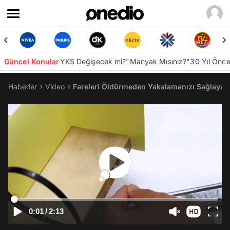
Güncel Konular
YKS Değişecek mi?
"Manyak Mısınız?"
30 Yıl Önc
Haberler
Video
Fareleri Öldürmeden Yakalamanızı Sağlayaca
0:01
/
2:13