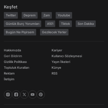
Keşfet
Twitter
Deprem
Zam
Youtube
Günlük Burç Yorumları
A101
Tiktok
Son Dakika
Bugün Ne Pişirsem
Gezilecek Yerler
Hakkımızda
Kariyer
Geri Bildirim
Kullanıcı Sözleşmesi
Gizlilik Politikası
Yayın İlkeleri
Topluluk Kuralları
Künye
Reklam
RSS
İletişim